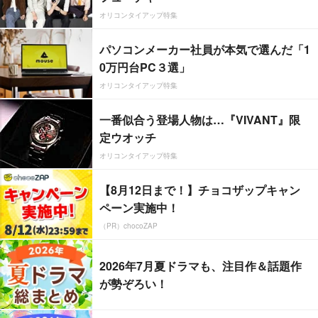
オリコンタイアップ特集
パソコンメーカー社員が本気で選んだ「1
0万円台PC３選」
オリコンタイアップ特集
一番似合う登場人物は…『VIVANT』限
定ウオッチ
オリコンタイアップ特集
【8月12日まで！】チョコザップキャン
ペーン実施中！
（PR）chocoZAP
2026年7月夏ドラマも、注目作＆話題作
が勢ぞろい！