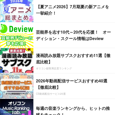
【夏アニメ2026】7月期夏の新アニメを
一挙紹介！
芸能界を志す10代～20代を応援！ オー
ディション・スクール情報はDeview
漫画読み放題サブスクおすすめ11選【徹
底比較】
オリコン顧客満足度ランキング
2026年動画配信サービスおすすめ40選
【徹底比較】
CS動画配信サービス20選
毎週の音楽ランキングから、ヒットの推
移をチェック！