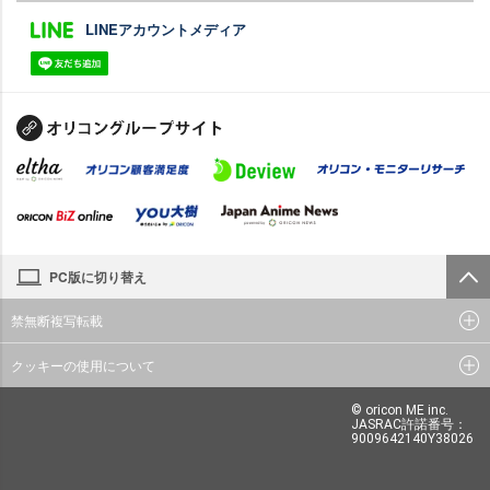
LINEアカウントメディア
PC版に切り替え
禁無断複写転載
クッキーの使用について
© oricon ME inc.
JASRAC許諾番号：
9009642140Y38026