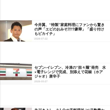
今井翼、“特製”家庭料理にファンから驚き
の声「エビのおみそ汁!?豪華」「盛り付け
もピカイチ」
2026-07-22
セブン-イレブン、冷凍の“担々麺”発売 水
×電子レンジで完成、別添えで花椒（ホア
ジャオ）唐辛子
2026-05-27
氷川きよし、2人分の手料理並ぶ“品数豊か