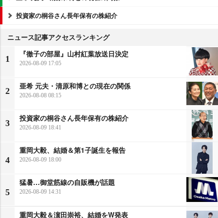
投資家の桐谷さん長年保有の株紹介
ニュース記事アクセスランキング
『徹子の部屋』山村紅葉放送日決定
1
2026-08-09 17:05
亜希 元夫・清原和博との現在の関係
2
2026-08-08 08:15
投資家の桐谷さん長年保有の株紹介
3
2026-08-09 18:41
重岡大毅、結婚＆第1子誕生を報告
4
2026-08-09 18:00
猛暑…御堂筋線の自販機が話題
5
2026-08-09 14:31
重岡大毅＆濵田崇裕、結婚をW発表