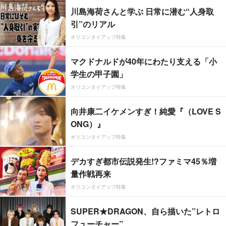
川島海荷さんと学ぶ 日常に潜む“人身取
引”のリアル
オリコンタイアップ特集
マクドナルドが40年にわたり支える「小
学生の甲子園」
オリコンタイアップ特集
向井康二イケメンすぎ！純愛『（LOVE S
ONG）』
オリコンタイアップ特集
デカすぎ都市伝説発生!?ファミマ45％増
量作戦再来
オリコンタイアップ特集
SUPER★DRAGON、自ら描いた”レトロ
フューチャー”