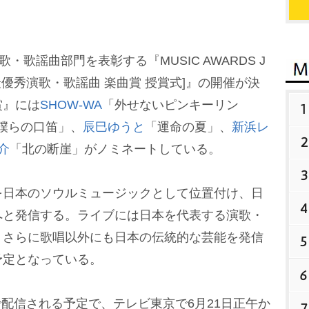
歌謡曲部門を表彰する『MUSIC AWARDS J
VE[最優秀演歌・歌謡曲 楽曲賞 授賞式]』の開催が決
賞』には
SHOW-WA
「外せないピンキーリン
1
僕らの口笛」、
辰巳ゆうと
「運命の夏」、
新浜レ
2
介
「北の断崖」がノミネートしている。
3
日本のソウルミュージックとして位置付け、日
4
へと発信する。ライブには日本を代表する演歌・
、さらに歌唱以外にも日本の伝統的な芸能を発信
5
予定となっている。
6
で配信される予定で、テレビ東京で6月21日正午か
7