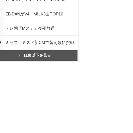
EBiDANがV4 M!LK3曲TOP10
テレ朝『Mステ』今夜放送
0
ミセス、ミスド新CMで替え歌に挑戦
11位以下を見る