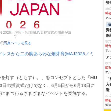
登
株
時給
アル
N
資
APAN 2026』演歌・歌謡曲LIVE 授賞式の開催が決
保
定
株式
写真ページを見る
時給
アル
レスから二の腕あらわな畑芽育(MAJ2026ノミ
ア
株
時給
アル
を灯す（ともす）。」をコンセプトとした『MU
「
入
、6月13日の授賞式だけでなく、6月5日から6月13日に
造
楽にまつわるさまざまなイベントを実施する。
株
時給
派遣