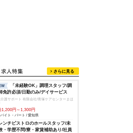
さらに見る
「未経験OK」調理スタッフ/調
EW
師免許必須/日勤のみ/デイサービス
介護サポート 有限会社/青塚ケアセンターまほ
ば
1,200円～1,300円
バイト・パート / 愛知県
レンチビストロのホールスタッフ/未
験・学歴不問/寮・家賃補助あり/社員