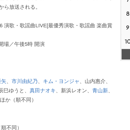
時から放送される。
8
 2026 演歌・歌謡曲LIVE[最優秀演歌・歌謡曲 楽曲賞
9
1
開場／午後5時 開演
亜矢
、
市川由紀乃
、
キム・ヨンジャ
、山内惠介、
、辰巳ゆうと、
真田ナオキ
、新浜レオン、
青山新
、
ngほか（順不同）
（順不同）