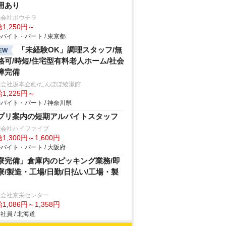
用あり
式会社ボウチラ
1,250円～
バイト・パート / 東京都
「未経験OK」調理スタッフ/無
EW
格可/時短/住宅型有料老人ホーム/社会
障完備
会社坂本企画/たんぽぽ綾瀬館
1,225円～
バイト・パート / 神奈川県
プリ案内の短期アルバイトスタッフ
式会社ハイファイブ
1,300円～1,600円
バイト・パート / 大阪府
寮完備」倉庫内のピッキング業務/即
寮/製造・工場/日勤/日払い/工場・製
式会社京栄センター
1,086円～1,358円
社員 / 北海道