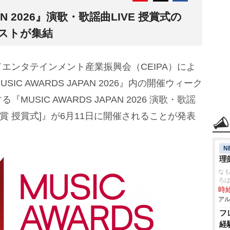
PAN 2026』演歌・歌謡曲LIVE 授賞式の
ィストが集結
ンタテインメント産業振興会（CEIPA）によ
C AWARDS JAPAN 2026』内の開催ウィーク
USIC AWARDS JAPAN 2026 演歌・歌謡
曲賞 授賞式]』が6月11日に開催されることが発表
N
理
なも
ろ
時給
アル
フ
経