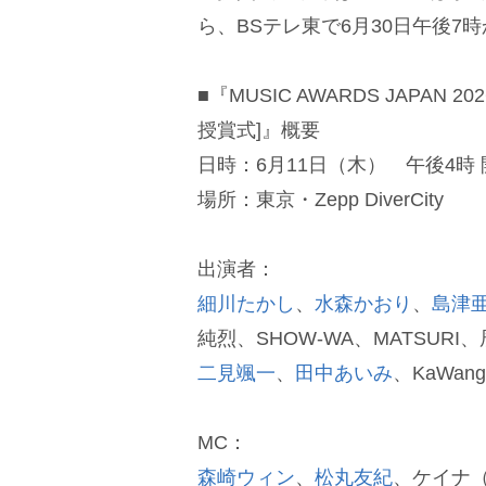
ら、BSテレ東で6月30日午後7
■『MUSIC AWARDS JAPAN
授賞式]』概要
日時：6月11日（木） 午後4時 
場所：東京・Zepp DiverCity
出演者：
細川たかし
、
水森かおり
、
島津
純烈、SHOW-WA、MATSURI
二見颯一
、
田中あいみ
、KaWa
MC：
森崎ウィン
、
松丸友紀
、ケイナ