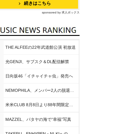
続きはこちら
sponsored by 求人ボックス
THE ALFEEの22年武道館公演 初放送
光GENJI、サブスク＆DL配信解禁
日向坂46「イチャイチャ虫」発売へ
NEMOPHILA、メンバー2人の脱退発表
米米CLUB 8月8日より88年間限定企画
MAZZEL、パタヤの海で“幸福”写真
TAKERU、ENHYPEN・NI-KIへの思い