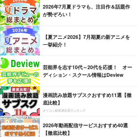
2026年7月夏ドラマも、注目作＆話題作
が勢ぞろい！
【夏アニメ2026】7月期夏の新アニメを
一挙紹介！
芸能界を志す10代～20代を応援！ オー
ディション・スクール情報はDeview
漫画読み放題サブスクおすすめ11選【徹
底比較】
オリコン顧客満足度ランキング
2026年動画配信サービスおすすめ40選
【徹底比較】