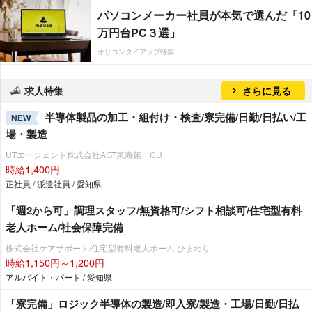
パソコンメーカー社員が本気で選んだ「10
万円台PC３選」
オリコンタイアップ特集
求人特集
さらに見る
半導体製品の加工・組付け・検査/寮完備/日勤/日払い/工
NEW
場・製造
UTエージェント株式会社AGT東海第一CU
時給1,400円
正社員 / 派遣社員 / 愛知県
「週2から可」調理スタッフ/無資格可/シフト相談可/住宅型有料
老人ホーム/社会保障完備
株式会社ケアサポート/住宅型有料老人ホーム ひまわり
時給1,150円～1,200円
アルバイト・パート / 愛知県
「寮完備」ロジック半導体の製造/即入寮/製造・工場/日勤/日払