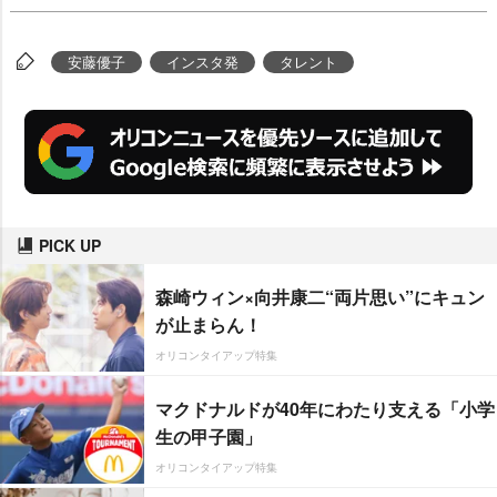
安藤優子
インスタ発
タレント
PICK UP
森崎ウィン×向井康二“両片思い”にキュン
が止まらん！
オリコンタイアップ特集
マクドナルドが40年にわたり支える「小学
生の甲子園」
オリコンタイアップ特集