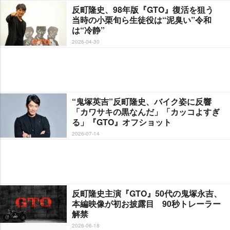
反町隆史、98年版『GTO』復活を狙う
当時の小栗旬ら生徒役は“泥臭い”令和
は“冷静”
2026-04-30
“鬼塚英吉”反町隆史、バイク姿に反響
「カワサキの黒なんだ」「カッコよすぎ
る」『GTO』オフショット
2026-07-14
反町隆史主演『GTO』50代の鬼塚永吉、
本編映像が初お披露目 90秒トレーラー
解禁
2026-06-18