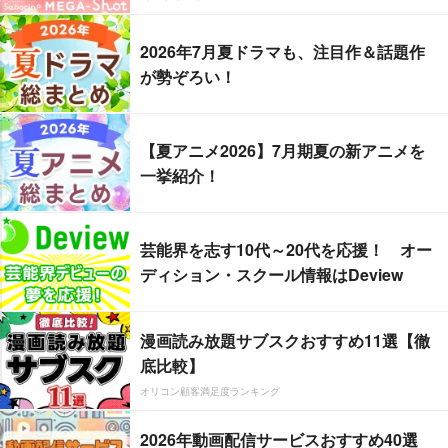
2026年7月夏ドラマも、注目作＆話題作
が勢ぞろい！
【夏アニメ2026】7月期夏の新アニメを
一挙紹介！
芸能界を志す10代～20代を応援！ オー
ディション・スクール情報はDeview
漫画読み放題サブスクおすすめ11選【徹
底比較】
オリコン顧客満足度ランキング
2026年動画配信サービスおすすめ40選