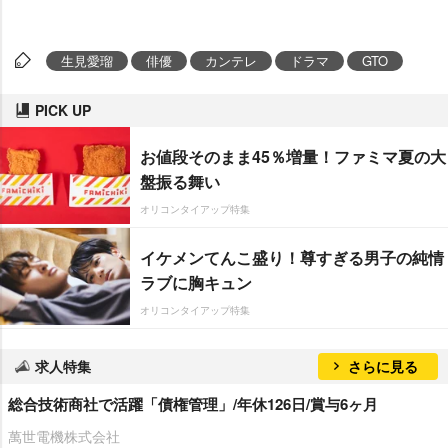
生見愛瑠
俳優
カンテレ
ドラマ
GTO
PICK UP
お値段そのまま45％増量！ファミマ夏の大
盤振る舞い
オリコンタイアップ特集
イケメンてんこ盛り！尊すぎる男子の純情
ラブに胸キュン
オリコンタイアップ特集
求人特集
さらに見る
総合技術商社で活躍「債権管理」/年休126日/賞与6ヶ月
萬世電機株式会社