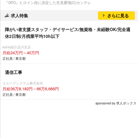
『GTO』ヒロイン役に決定した生見愛瑠(C)カンテレ
求人特集
さらに見る
障がい者支援スタッフ・デイサービス/無資格・未経験OK/完全週
休2日制/月残業平均10h以下
kotrio紹介品川支店
月給24万円～40万円
正社員 / 東京都
通信工事
エルーグシステム株式会社
月給36万8,182円～66万6,666円
正社員 / 東京都
sponsored by 求人ボックス