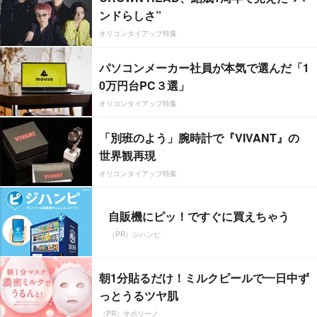
ンドらしさ”
オリコンタイアップ特集
パソコンメーカー社員が本気で選んだ「1
0万円台PC３選」
オリコンタイアップ特集
「別班のよう」腕時計で『VIVANT』の
世界観再現
オリコンタイアップ特集
自販機にピッ！ですぐに買えちゃう
（PR）ジハンピ
朝1分貼るだけ！ミルクピールで一日中ず
っとうるツヤ肌
（PR）サボリーノ