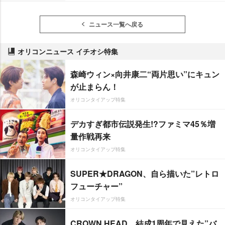
ニュース一覧へ戻る
オリコンニュース イチオシ特集
森崎ウィン×向井康二“両片思い”にキュン
が止まらん！
オリコンタイアップ特集
デカすぎ都市伝説発生!?ファミマ45％増
量作戦再来
オリコンタイアップ特集
SUPER★DRAGON、自ら描いた”レトロ
フューチャー”
オリコンタイアップ特集
CROWN HEAD、結成1周年で見えた”バ