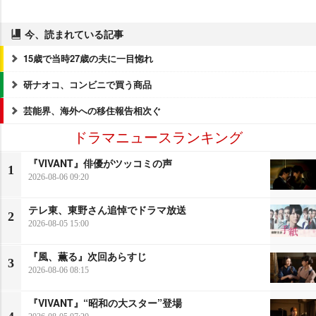
今、読まれている記事
15歳で当時27歳の夫に一目惚れ
研ナオコ、コンビニで買う商品
芸能界、海外への移住報告相次ぐ
ドラマニュースランキング
『VIVANT』俳優がツッコミの声
1
2026-08-06 09:20
テレ東、東野さん追悼でドラマ放送
2
2026-08-05 15:00
『風、薫る』次回あらすじ
3
2026-08-06 08:15
『VIVANT』“昭和の大スター”登場