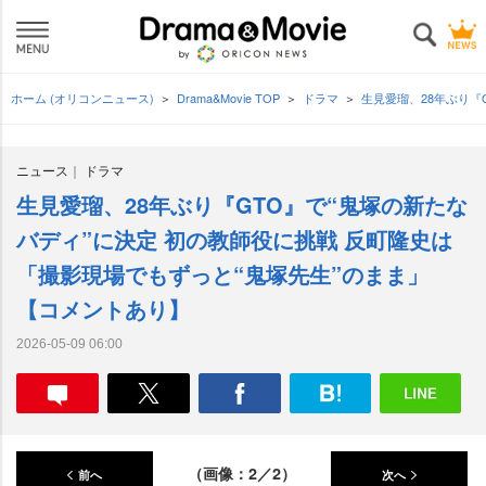
ホーム (オリコンニュース)
Drama&Movie TOP
ドラマ
生見愛瑠、28年ぶり『
ニュース
ドラマ
生見愛瑠、28年ぶり『GTO』で“鬼塚の新たな
バディ”に決定 初の教師役に挑戦 反町隆史は
「撮影現場でもずっと“鬼塚先生”のまま」
【コメントあり】
2026-05-09 06:00
（画像：2／2）
前へ
次へ