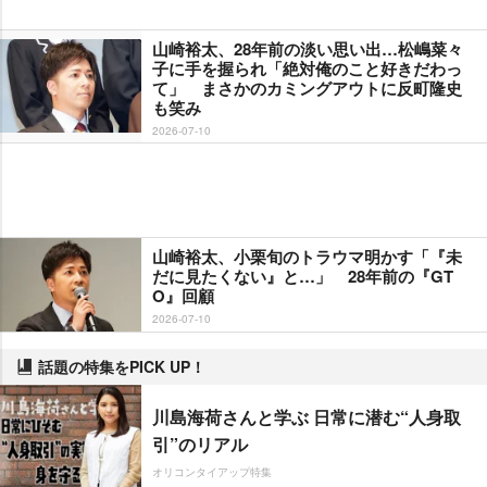
山崎裕太、28年前の淡い思い出…松嶋菜々
子に手を握られ「絶対俺のこと好きだわっ
て」 まさかのカミングアウトに反町隆史
も笑み
2026-07-10
山崎裕太、小栗旬のトラウマ明かす「『未
だに見たくない』と…」 28年前の『GT
O』回顧
2026-07-10
話題の特集をPICK UP！
川島海荷さんと学ぶ 日常に潜む“人身取
引”のリアル
オリコンタイアップ特集