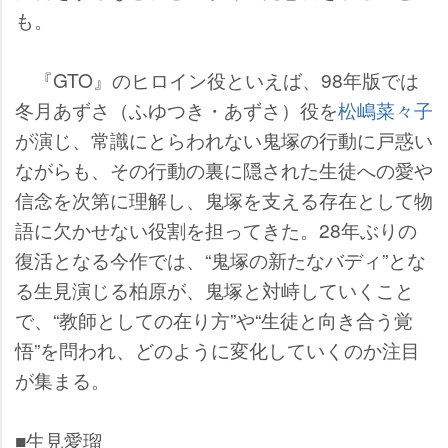
も。
『GTO』のヒロイン役といえば、98年版では
冬月あずさ（ふゆつき・あずさ）役を
松嶋菜々子
が演じ、常識にとらわれない鬼塚の行動に戸惑い
ながらも、その行動の裏に隠された生徒への愛
信念を次第に理解し、鬼塚を支える存在として物
語に欠かせない役割を担ってきた。28年ぶりの
復活となる今作では、“鬼塚の新たなバディ”とな
る生見演じる柏原が、鬼塚と対峙していくこと
で、“教師としての在り方”や“生徒と向き合う覚
悟”を問われ、どのように変化していくのか注目
が集まる。
■生見愛瑠