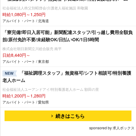
社会福祉法人秩父別昭啓会/介護老人福祉施設 和敬園
時給1,080円～1,250円
アルバイト・パート / 北海道
「寮完備!即日入居可能」新聞配達スタッフ/引っ越し費用全額負
担/原付免許不要/未経験OK/日払いOK/1日5時間
株式会社朝日新聞立川総合販売 南平
日給8,440円～
アルバイト・パート / 東京都
「福祉調理スタッフ」無資格可/シフト相談可/特別養護
NEW
老人ホーム
社会福祉法人ユーアンドアイ/特別養護老人ホーム 額田の里
時給1,200円～1,280円
アルバイト・パート / 愛知県
続きはこちら
sponsored by 求人ボックス