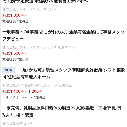
円 紹介予定派遣 未経験OK服装自由テレオペ
株式会社リクルートスタッフィング
時給1,300円～
派遣社員 / 北海道
一般事務・OA事務/あこがれの大手企業有名企業にて事務スタッ
フデビュー
株式会社リクルートスタッフィング 東海ユニット
時給1,500円～
派遣社員 / 愛知県
「週1から可」調理スタッフ/調理師免許必須/シフト相談
NEW
可/住宅型有料老人ホーム
有限会社アイ/住宅型有料老人ホーム 澄川の丘
時給1,100円～1,200円
アルバイト・パート / 北海道
「寮完備」乳製品原料用粉体の製造/即入寮/製造・工場/日勤/日
払い/工場・製造
株式会社京栄センター