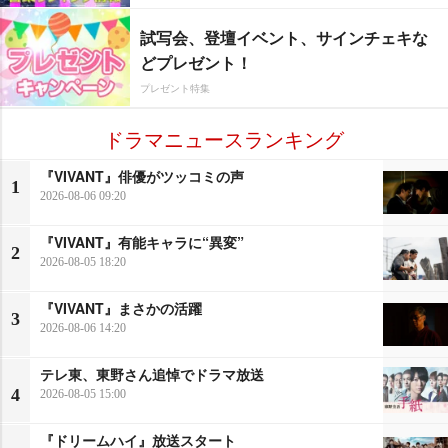
試写会、登壇イベント、サインチェキな
どプレゼント！
プレゼント特集
ドラマニュースランキング
『VIVANT』俳優がツッコミの声
1
2026-08-06 09:20
『VIVANT』有能キャラに“異変”
2
2026-08-05 18:20
『VIVANT』まさかの活躍
3
2026-08-06 14:20
テレ東、東野さん追悼でドラマ放送
4
2026-08-05 15:00
『ドリームハイ』放送スタート