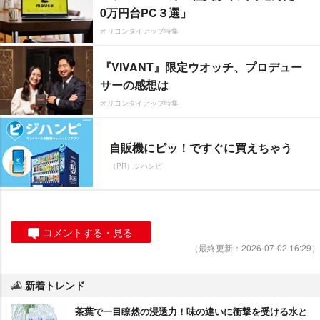
0万円台PC３選」
オリコンタイアップ特集
『VIVANT』限定ウオッチ、プロデュー
サーの感想は
オリコンタイアップ特集
自販機にピッ！ですぐに買えちゃう
（PR）ジハンピ
コメントする・見る
（最終更新：2026-07-02 16:29）
新着トレンド
茶葉で一目瞭然の浸透力！味の違いに衝撃を受ける水と