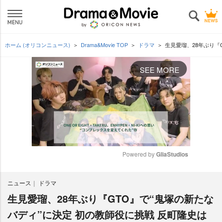
ホーム (オリコンニュース)
Drama&Movie TOP
ドラマ
生見愛瑠、28年ぶり『
SEE MORE
Powered by 
GliaStudios
M
ニュース
ドラマ
u
t
生見愛瑠、28年ぶり『GTO』で“鬼塚の新たな
e
バディ”に決定 初の教師役に挑戦 反町隆史は