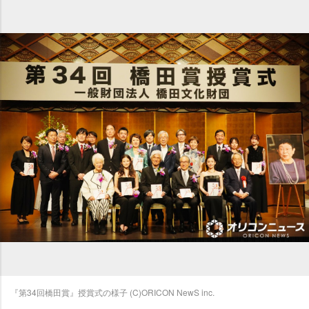
『第34回橋田賞』授賞式の様子 (C)ORICON NewS inc.