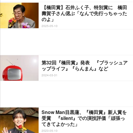
【橋田賞】石井ふく子、特別賞に 橋田
壽賀子さん偲ぶ「なんで先行っちゃった
のよ」
2025-05-10
第32回『橋田賞』発表 『ブラッシュア
ップライフ』『らんまん』など
2024-03-31
Snow Man目黒蓮、『橋田賞』新人賞を
受賞 『silent』での演技評価「頑張っ
てきてよかった」
2023-05-10