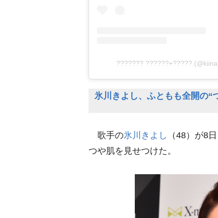
??????? ??????+?????.(@ki
氷川きよし、ふともも全開の“つ
歌手の
氷川きよし
（48）が8
つや肌を見せつけた。