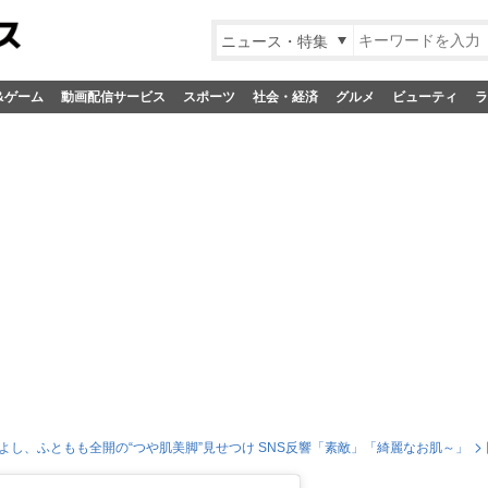
ニュース・特集
&ゲーム
動画配信サービス
スポーツ
社会・経済
グルメ
ビューティ
ラ
よし、ふともも全開の“つや肌美脚”見せつけ SNS反響「素敵」「綺麗なお肌～」