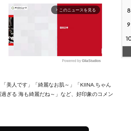
8
このニュースを見る
arrow_forward_ios
9
1
Powered by 
GliaStudios
M
美人です」「綺麗なお肌～」「KIINA.ちゃん
u
t
過ぎる 海も綺麗だね～」など、好印象のコメン
e