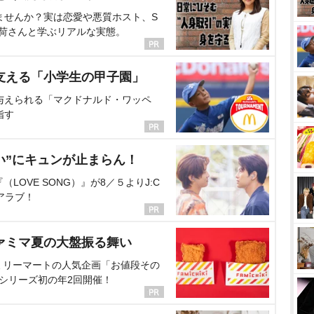
ませんか？実は恋愛や悪質ホスト、S
海荷さんと学ぶリアルな実態。
支える「小学生の甲子園」
与えられる「マクドナルド・ワッペ
指す
い”にキュンが止まらん！
OVE SONG）』が8／５よりJ:C
アラブ！
ァミマ夏の大盤振る舞い
ミリーマートの人気企画「お値段その
、シリーズ初の年2回開催！