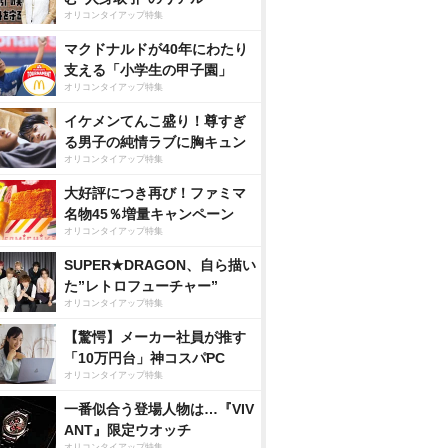
オリコンタイアップ特集
マクドナルドが40年にわたり
支える「小学生の甲子園」
オリコンタイアップ特集
イケメンてんこ盛り！尊すぎ
る男子の純情ラブに胸キュン
オリコンタイアップ特集
大好評につき再び！ファミマ
名物45％増量キャンペーン
オリコンタイアップ特集
SUPER★DRAGON、自ら描い
た”レトロフューチャー”
オリコンタイアップ特集
【驚愕】メーカー社員が推す
「10万円台」神コスパPC
オリコンタイアップ特集
一番似合う登場人物は…『VIV
ANT』限定ウオッチ
オリコンタイアップ特集