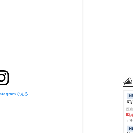
tagramで見る
N
可
医療
時給
アル
N