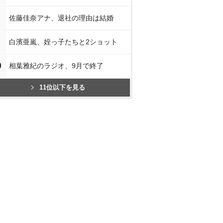
佐藤佳奈アナ、退社の理由は結婚
白濱亜嵐、姪っ子たちと2ショット
0
相葉雅紀のラジオ、9月で終了
11位以下を見る