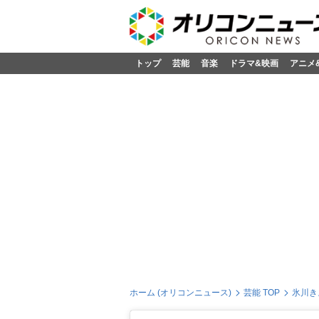
トップ
芸能
音楽
ドラマ&映画
アニメ
ホーム (オリコンニュース)
芸能 TOP
氷川き