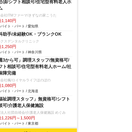
必須/シフト相談可/住宅型有料老人ホ
ム
会社ITMファーマ/きずなの家こうた
1,140円
バイト・パート / 愛知県
科助手/未経験OK・ブランクOK
ルクスデンタルクリニック
1,250円
バイト・パート / 神奈川県
週3から可」調理スタッフ/無資格可/
フト相談可/住宅型有料老人ホーム/社
保障完備
会社楓/ロイヤルライフほのぼの
1,080円
バイト・パート / 北海道
福祉調理スタッフ」無資格可/シフト
談可/介護老人保健施設
法人社団自靖会/介護老人保健施設 めぐみ
1,226円～1,500円
バイト・パート / 東京都