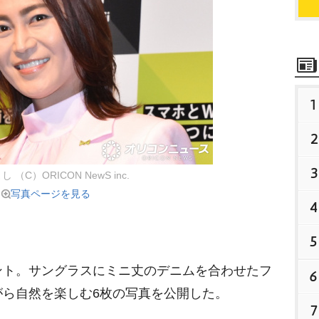
1
2
3
 （C）ORICON NewS inc.
写真ページを見る
4
5
ト。サングラスにミニ丈のデニムを合わせたフ
6
がら自然を楽しむ6枚の写真を公開した。
7