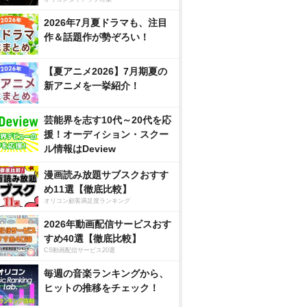
2026年7月夏ドラマも、注目
作＆話題作が勢ぞろい！
【夏アニメ2026】7月期夏の
新アニメを一挙紹介！
芸能界を志す10代～20代を応
援！オーディション・スクー
ル情報はDeview
漫画読み放題サブスクおすす
め11選【徹底比較】
オリコン顧客満足度ランキング
2026年動画配信サービスおす
すめ40選【徹底比較】
CS動画配信サービス20選
毎週の音楽ランキングから、
ヒットの推移をチェック！