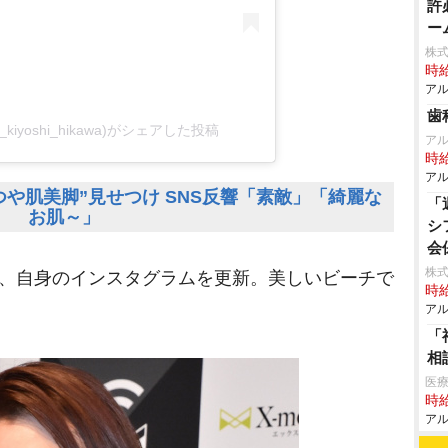
許
ー
株式
時給
アル
歯
ina_kiyoshi_hikawa)がシェアした投稿
ア
時給
アル
や肌美脚”見せつけ SNS反響「素敵」「綺麗な
「
お肌～」
シ
会
株式
日、自身のインスタグラムを更新。美しいビーチで
時給
アル
「
相
医療
時給
アル