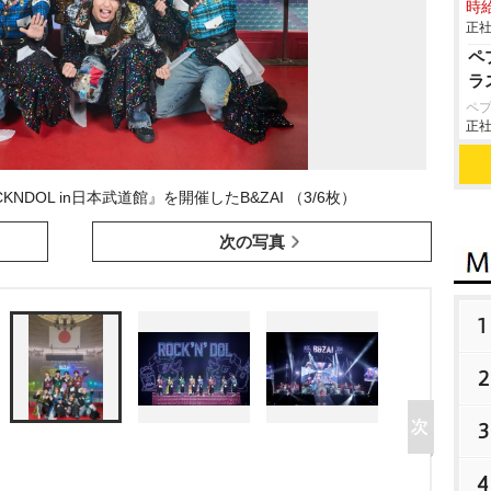
時給
正社
ペ
ラ
ペ
正社
 ROCKNDOL in日本武道館』を開催したB&ZAI （3/6枚）
次の写真
1
2
3
4