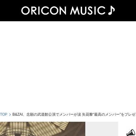
 TOP
B&ZAI、念願の武道館公演でメンバーが涙 矢花黎“最高のメンバー”をプレ