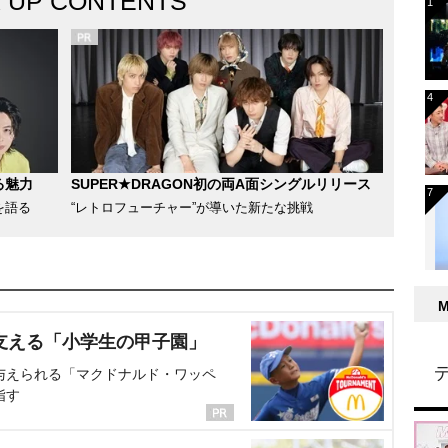
K UP CONTENTS
る魅力
SUPER★DRAGON初の両A面シングルリリース
を語る
“レトロフューチャー”が導いた新たな挑戦
支える「小学生の甲子園」
与えられる「マクドナルド・ワッペ
指す