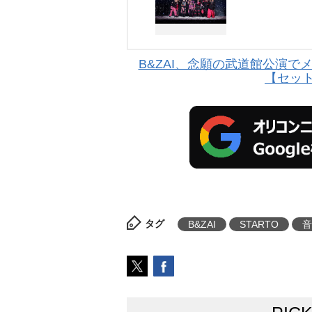
B&ZAI、念願の武道館公演で
【セッ
タグ
B&ZAI
STARTO
音