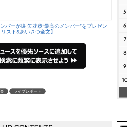
5
6
メンバーが涙 矢花黎“最高のメンバー”をプレゼン
トリスト&あいさつ全文】
7
8
9
1
楽
ライブレポート