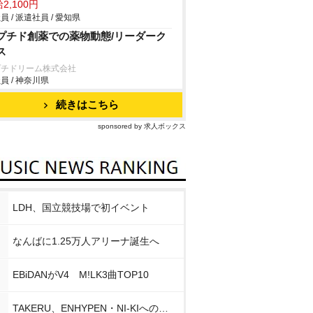
2,100円
員 / 派遣社員 / 愛知県
プチド創薬での薬物動態/リーダーク
ス
プチドリーム株式会社
員 / 神奈川県
続きはこちら
sponsored by 求人ボックス
LDH、国立競技場で初イベント
なんばに1.25万人アリーナ誕生へ
EBiDANがV4 M!LK3曲TOP10
TAKERU、ENHYPEN・NI-KIへの思い