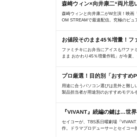
森崎ウィン×向井康二“両片思
森崎ウィンと向井康二がW主演！映画『（L
OM STREAMで最速配信。究極のピュ
お値段そのまま45％増量！フ
ファミチキにお弁当にアイスも!?ファ
まま おかわり45％増量作戦」が今夏
プロ厳選！目的別「おすすめP
用途に合うパソコン選びは意外と難し
製品担当者が用途別のおすすめモデル
『VIVANT』続編の鍵は…世
セイコーが、TBS系日曜劇場『VIVA
作。ドラマプロデューサーとセイコー