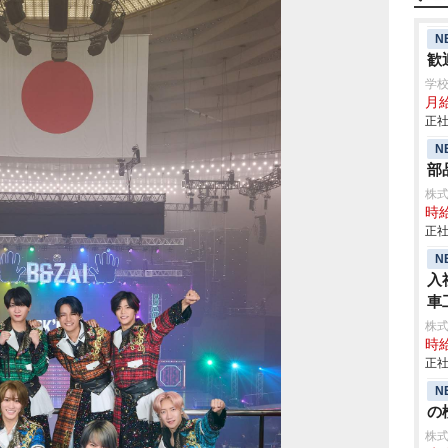
N
歓
学
月給
正社
N
部
株
時給
正社
N
入
車
aic
株
時給
正社
N
の検
株