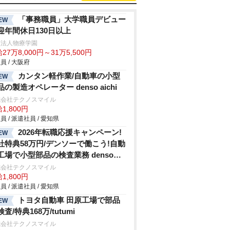
「事務職員」大学職員デビュー
EW
迎年間休日130日以上
校法人物療学園
27万8,000円～31万5,500円
員 / 大阪府
カンタン軽作業/自動車の小型
EW
品の製造オペレーター denso aichi
式会社テクノスマイル
1,800円
員 / 派遣社員 / 愛知県
2026年転職応援キャンペーン!
EW
社特典58万円/デンソーで働こう!自動
工場で小型部品の検査業務 denso
hi
式会社テクノスマイル
1,800円
員 / 派遣社員 / 愛知県
トヨタ自動車 田原工場で部品
EW
査/特典168万/tutumi
式会社テクノスマイル