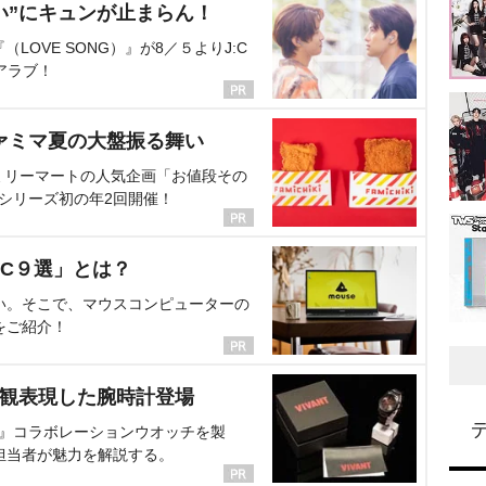
い”にキュンが止まらん！
OVE SONG）』が8／５よりJ:C
アラブ！
ァミマ夏の大盤振る舞い
ミリーマートの人気企画「お値段その
、シリーズ初の年2回開催！
C９選」とは？
い。そこで、マウスコンピューターの
をご紹介！
界観表現した腕時計登場
NT』コラボレーションウオッチを製
担当者が魅力を解説する。