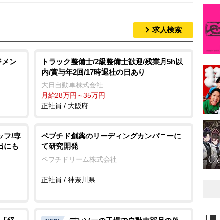
求人検索
ジメン
トラック整備士/2級整備士歓迎/残業月5h以
内/賞与年2回/17時退社の日あり
大日自動車株式会社
月給28万円～35万円
正社員 / 大阪府
ッフ/専
ペプチド創薬のリーディングカンパニーに
出にも
て研究開発
ペプチドリーム株式会社
正社員 / 神奈川県