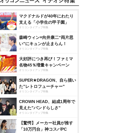
マクドナルドが40年にわたり
支える「小学生の甲子園」
オリコンタイアップ特集
森崎ウィン×向井康二“両片思
い”にキュンが止まらん！
オリコンタイアップ特集
大好評につき再び！ファミマ
名物45％増量キャンペーン
オリコンタイアップ特集
SUPER★DRAGON、自ら描い
た”レトロフューチャー”
オリコンタイアップ特集
CROWN HEAD、結成1周年で
見えた”バンドらしさ”
オリコンタイアップ特集
【驚愕】メーカー社員が推す
「10万円台」神コスパPC