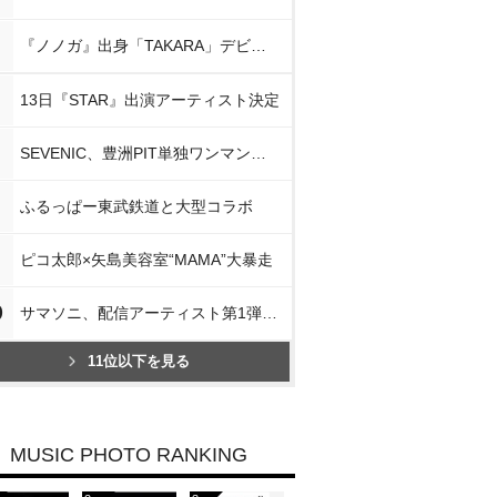
『ノノガ』出身「TAKARA」デビュー
13日『STAR』出演アーティスト決定
SEVENIC、豊洲PIT単独ワンマン開催
ふるっぱー東武鉄道と大型コラボ
ピコ太郎×矢島美容室“MAMA”大暴走
0
サマソニ、配信アーティスト第1弾発表
11位以下を見る
MUSIC PHOTO RANKING