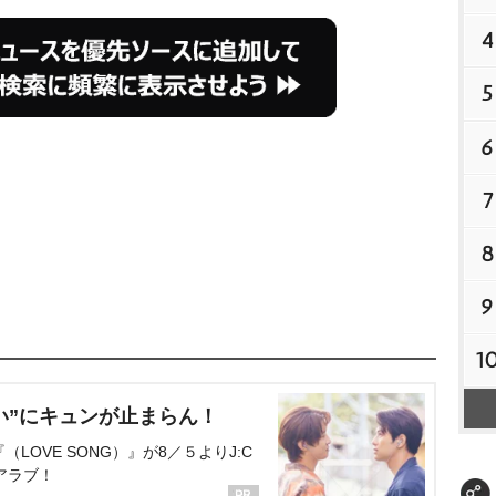
4
5
6
7
8
9
1
い”にキュンが止まらん！
OVE SONG）』が8／５よりJ:C
アラブ！