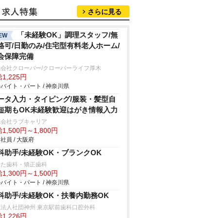
さらに見る
「未経験OK」調理スタッフ/無
EW
格可/日勤のみ/住宅型有料老人ホーム/
会保障完備
式会社クローバー/クローバーライフ厚木
1,225円
バイト・パート / 神奈川県
ータ入力・タイピング/服装・髪型自
短期もOK未経験歓迎はがき情報入力
式会社ラブキャリア
1,500円～1,800円
社員 / 大阪府
科助手/未経験OK・ブランクOK
りた歯科・矯正歯科
1,300円～1,500円
バイト・パート / 神奈川県
科助手/未経験OK・扶養内勤務OK
療法人社団神州 東京駅前歯科口腔外科
1,226円