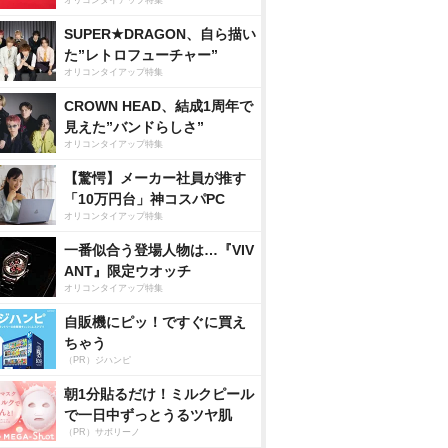
オリコンタイアップ特集
SUPER★DRAGON、自ら描い
た”レトロフューチャー”
オリコンタイアップ特集
CROWN HEAD、結成1周年で
見えた”バンドらしさ”
オリコンタイアップ特集
【驚愕】メーカー社員が推す
「10万円台」神コスパPC
オリコンタイアップ特集
一番似合う登場人物は…『VIV
ANT』限定ウオッチ
オリコンタイアップ特集
自販機にピッ！ですぐに買え
ちゃう
（PR）ジハンピ
朝1分貼るだけ！ミルクピール
で一日中ずっとうるツヤ肌
（PR）サボリーノ