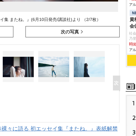
アル
N
資
集 またね。』(6月10日発売/講談社)より （2/7枚）
会
次の写真
社会
乃
時給
アル
1
2
赤裸々に語る 初エッセイ集『またね。』表紙解禁
3