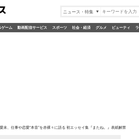
ニュース・特集
&ゲーム
動画配信サービス
スポーツ
社会・経済
グルメ
ビューティ
ラ
愛未、仕事や恋愛“本音”を赤裸々に語る 初エッセイ集『またね。』表紙解禁