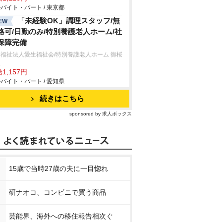
バイト・パート / 東京都
「未経験OK」調理スタッフ/無
EW
格可/日勤のみ/特別養護老人ホーム/社
保障完備
福祉法人愛生福祉会/特別養護老人ホーム 御桜
里
1,157円
バイト・パート / 愛知県
続きはこちら
sponsored by 求人ボックス
15歳で当時27歳の夫に一目惚れ
研ナオコ、コンビニで買う商品
芸能界、海外への移住報告相次ぐ