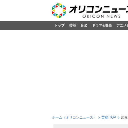
トップ
芸能
音楽
ドラマ&映画
アニメ
ホーム（オリコンニュース）
芸能 TOP
比嘉