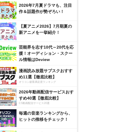
2026年7月夏ドラマも、注目
作＆話題作が勢ぞろい！
【夏アニメ2026】7月期夏の
新アニメを一挙紹介！
芸能界を志す10代～20代を応
援！オーディション・スクー
ル情報はDeview
漫画読み放題サブスクおすす
め11選【徹底比較】
オリコン顧客満足度ランキング
2026年動画配信サービスおす
すめ40選【徹底比較】
CS動画配信サービス20選
毎週の音楽ランキングから、
ヒットの推移をチェック！