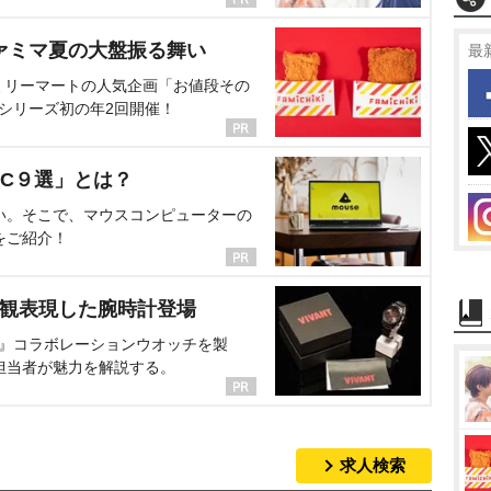
ァミマ夏の大盤振る舞い
最
ミリーマートの人気企画「お値段その
、シリーズ初の年2回開催！
C９選」とは？
い。そこで、マウスコンピューターの
をご紹介！
界観表現した腕時計登場
NT』コラボレーションウオッチを製
担当者が魅力を解説する。
求人検索