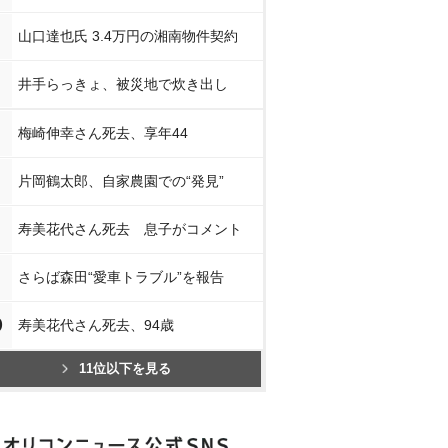
山口達也氏 3.4万円の湘南物件契約
井手らっきょ、被災地で炊き出し
梅崎伸幸さん死去、享年44
片岡鶴太郎、自家農園での“発見”
寿美花代さん死去 息子がコメント
さらば森田“愛車トラブル”を報告
0
寿美花代さん死去、94歳
11位以下を見る