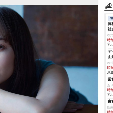
N
資
社
株
時給
アル
デ
由
株
時給
派遣
歯
あ
時給
アル
歯
医
時給