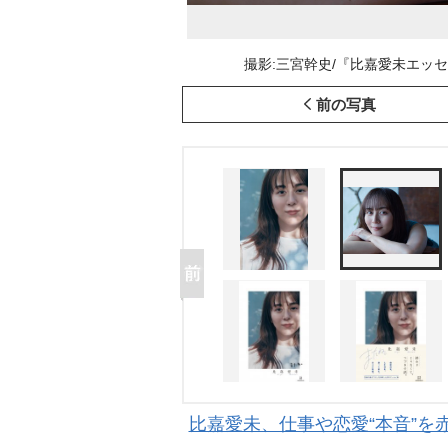
撮影:三宮幹史/『比嘉愛未エッセイ
前の写真
比嘉愛未、仕事や恋愛“本音”を