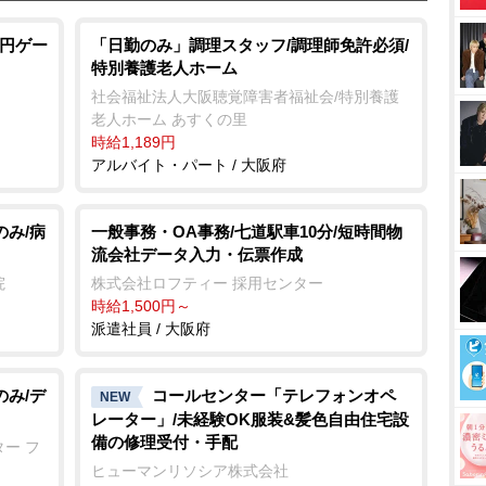
0円ゲー
「日勤のみ」調理スタッフ/調理師免許必須/
特別養護老人ホーム
社会福祉法人大阪聴覚障害者福祉会/特別養護
老人ホーム あすくの里
時給1,189円
アルバイト・パート / 大阪府
のみ/病
一般事務・OA事務/七道駅車10分/短時間物
流会社データ入力・伝票作成
院
株式会社ロフティー 採用センター
時給1,500円～
派遣社員 / 大阪府
のみ/デ
コールセンター「テレフォンオペ
NEW
レーター」/未経験OK服装&髪色自由住宅設
備の修理受付・手配
ー フ
ヒューマンリソシア株式会社