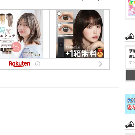
茶
違
オ