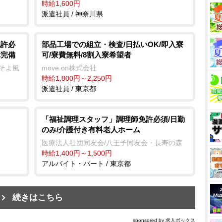
時給1,600円
派遣社員 / 神奈川県
免許必
部品工場での組立・検査/日払いOK/即入寮
障完備
可/寮費無料/8割入寮希望者
ーそよ風
move on株式会社
時給1,800円～2,250円
派遣社員 / 東京都
「福祉調理スタッフ」調理師免許必須/日勤
のみ/介護付き有料老人ホーム
医療法人社団同友会/八王子同友会・長寿の森
時給1,400円～1,500円
アルバイト・パート / 東京都
続きはこちら
sponsored by 求人ボックス