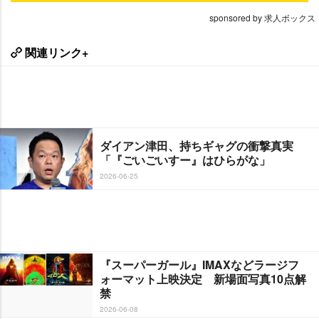
sponsored by 求人ボックス
関連リンク+
ダイアン津田、持ちギャグの衝撃真実
「『ごいごいすー』はひらがな」
2026-06-25
『スーパーガール』IMAXなどラージフ
ォーマット上映決定 新場面写真10点解
禁
2026-06-08