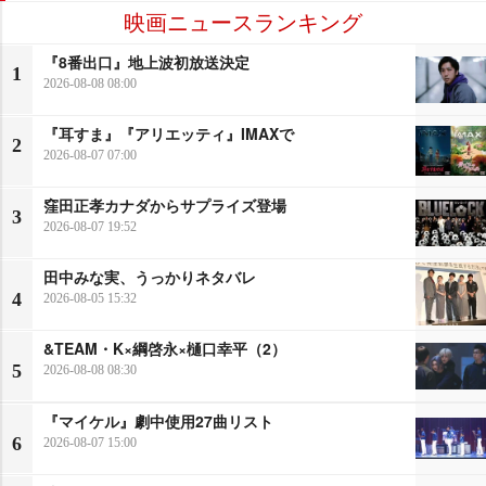
映画ニュースランキング
『8番出口』地上波初放送決定
1
2026-08-08 08:00
『耳すま』『アリエッティ』IMAXで
2
2026-08-07 07:00
窪田正孝カナダからサプライズ登場
3
2026-08-07 19:52
田中みな実、うっかりネタバレ
4
2026-08-05 15:32
&TEAM・K×綱啓永×樋口幸平（2）
5
2026-08-08 08:30
『マイケル』劇中使用27曲リスト
6
2026-08-07 15:00