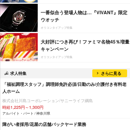
一番似合う登場人物は…『VIVANT』限定
ウオッチ
オリコンタイアップ特集
大好評につき再び！ファミマ名物45％増量
キャンペーン
オリコンタイアップ特集
求人特集
さらに見る
「福祉調理スタッフ」調理師免許必須/日勤のみ/介護付き有料老
人ホーム
株式会社川島コーポレーション/サニーライフ綱島
時給1,225円～1,300円
アルバイト・パート / 神奈川県
障がい者採用/花屋の店舗バックヤード業務