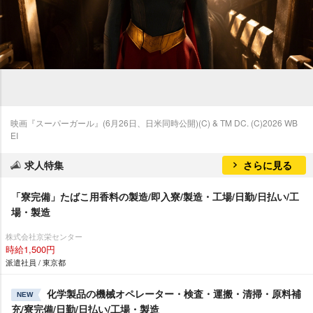
映画『スーパーガール』(6月26日、日米同時公開)(C) & TM DC. (C)2026 WB
EI
求人特集
さらに見る
「寮完備」たばこ用香料の製造/即入寮/製造・工場/日勤/日払い/工
場・製造
株式会社京栄センター
時給1,500円
派遣社員 / 東京都
化学製品の機械オペレーター・検査・運搬・清掃・原料補
NEW
充/寮完備/日勤/日払い/工場・製造