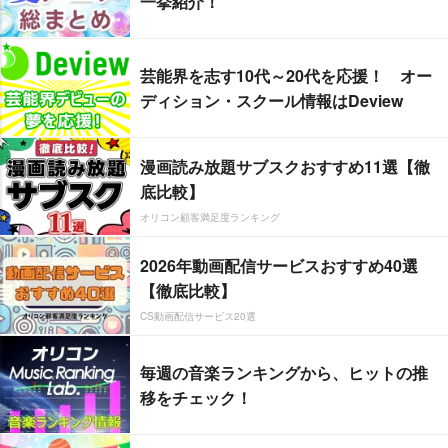
一挙紹介！
芸能界を志す10代～20代を応援！ オー
ディション・スクール情報はDeview
漫画読み放題サブスクおすすめ11選【徹
底比較】
オリコン顧客満足度ランキング
2026年動画配信サービスおすすめ40選
【徹底比較】
CS動画配信サービス20選
毎週の音楽ランキングから、ヒットの推
移をチェック！