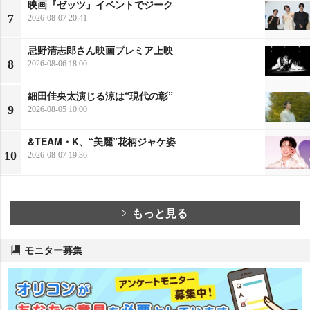
映画『ゼッツ』イベントでジーク
7
2026-08-07 20:41
忌野清志郎さん映画プレミア上映
8
2026-08-06 18:00
細田佳央太演じる涼は“現代の彰”
9
2026-08-05 10:00
&TEAM・K、“美麗”花柄ジャケ姿
10
2026-08-07 19:36
もっと見る
モニター募集