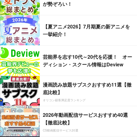
が勢ぞろい！
【夏アニメ2026】7月期夏の新アニメを
一挙紹介！
芸能界を志す10代～20代を応援！ オー
ディション・スクール情報はDeview
漫画読み放題サブスクおすすめ11選【徹
底比較】
オリコン顧客満足度ランキング
2026年動画配信サービスおすすめ40選
【徹底比較】
CS動画配信サービス20選