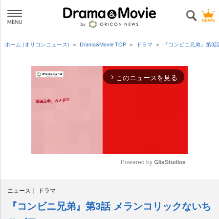
ホーム (オリコンニュース)
Drama&Movie TOP
ドラマ
『コンビニ兄弟』第3
このニュースを見る
arrow_forward_ios
Powered by 
GliaStudios
M
ニュース
ドラマ
u
t
『コンビニ兄弟』第3話 メランコリックないち
e