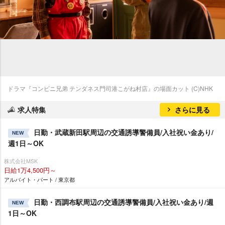
ドラマ『コンビニ兄弟 テンダネス門司港こがね村店』の場面カット (C)NHK
求人特集
さらに見る
日勤・武蔵新田駅周辺の交通誘導警備員/入社祝い金あり/
NEW
週1日～OK
株式会社MSK
日給1万4,500円～
アルバイト・パート / 東京都
日勤・西調布駅周辺の交通誘導警備員/入社祝い金あり/週
NEW
1日～OK