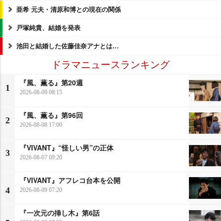
亜希 元夫・清原和博との現在の関係
戸塚純貴、結婚を発表
池田と結婚した佐藤佳奈アナとは…
ドラマニュースランキング
『風、薫る』第20週
1
2026-08-09 08:15
『風、薫る』第96回
2
2026-08-08 17:00
『VIVANT』“怪しい男”の正体
3
2026-08-07 09:20
『VIVANT』アフレコ台本を公開
4
2026-08-09 07:20
『一次元の挿し木』第6話