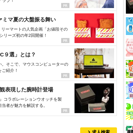
アラブ！
ァミマ夏の大盤振る舞い
ミリーマートの人気企画「お値段その
、シリーズ初の年2回開催！
C９選」とは？
い。そこで、マウスコンピューターの
をご紹介！
界観表現した腕時計登場
NT』コラボレーションウオッチを製
担当者が魅力を解説する。
求人検索