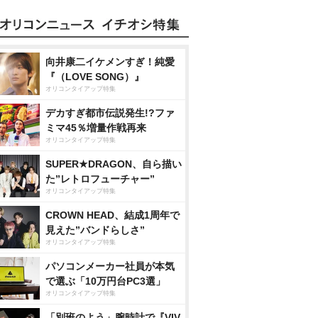
向井康二イケメンすぎ！純愛
『（LOVE SONG）』
オリコンタイアップ特集
デカすぎ都市伝説発生!?ファ
ミマ45％増量作戦再来
オリコンタイアップ特集
SUPER★DRAGON、自ら描い
た”レトロフューチャー”
オリコンタイアップ特集
CROWN HEAD、結成1周年で
見えた”バンドらしさ”
オリコンタイアップ特集
パソコンメーカー社員が本気
で選ぶ「10万円台PC3選」
オリコンタイアップ特集
「別班のよう」腕時計で『VIV