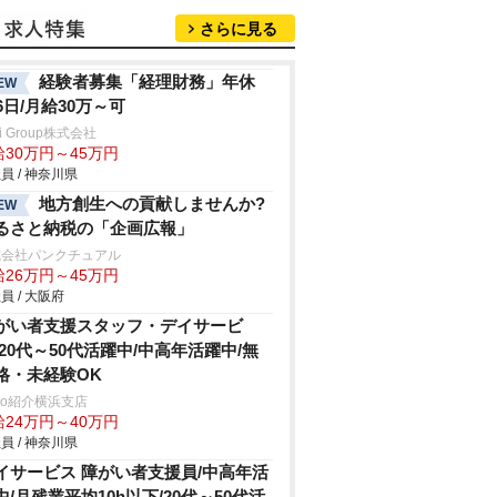
さらに見る
経験者募集「経理財務」年休
EW
26日/月給30万～可
ei Group株式会社
給30万円～45万円
員 / 神奈川県
地方創生への貢献しませんか?
EW
るさと納税の「企画広報」
式会社パンクチュアル
給26万円～45万円
員 / 大阪府
がい者支援スタッフ・デイサービ
/20代～50代活躍中/中高年活躍中/無
格・未経験OK
trio紹介横浜支店
給24万円～40万円
員 / 神奈川県
イサービス 障がい者支援員/中高年活
中/月残業平均10h以下/20代～50代活