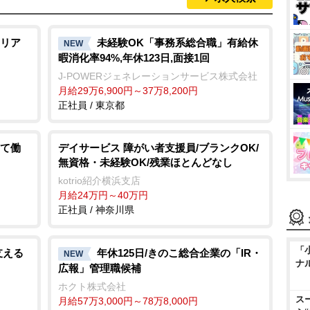
リア
未経験OK「事務系総合職」有給休
NEW
暇消化率94%,年休123日,面接1回
J-POWERジェネレーションサービス株式会社
月給29万6,900円～37万8,200円
正社員 / 東京都
て働
デイサービス 障がい者支援員/ブランクOK/
無資格・未経験OK/残業ほとんどなし
kotrio紹介横浜支店
月給24万円～40万円
正社員 / 神奈川県
「
支える
年休125日/きのこ総合企業の「IR・
NEW
ナ
広報」管理職候補
ホクト株式会社
ス
月給57万3,000円～78万8,000円