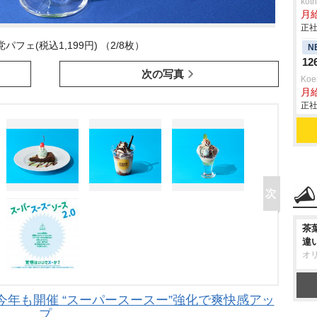
ko
月
正社
フェ(税込1,199円) （2/8枚）
N
1
次の写真
Ko
月
正社
茶
違
オ
年も開催 “スーパースースー”強化で爽快感アッ
プ