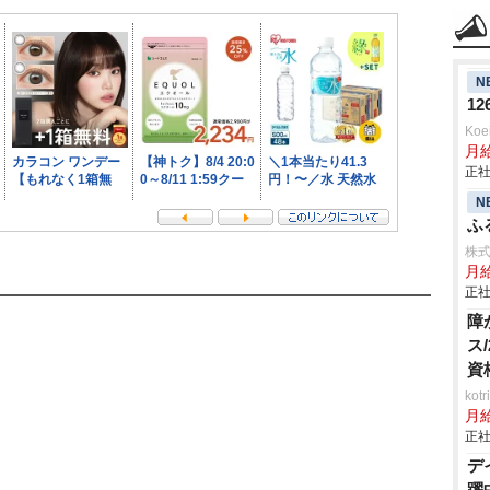
N
1
Ko
月
正社
N
ふ
株
月
正社
障
ス
資
ko
月
正社
デ
躍