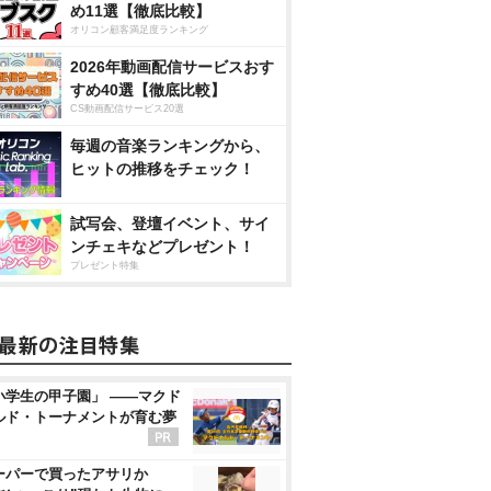
め11選【徹底比較】
オリコン顧客満足度ランキング
2026年動画配信サービスおす
すめ40選【徹底比較】
CS動画配信サービス20選
毎週の音楽ランキングから、
ヒットの推移をチェック！
試写会、登壇イベント、サイ
ンチェキなどプレゼント！
プレゼント特集
小学生の甲子園」 ――マクド
ルド・トーナメントが育む夢
ーパーで買ったアサリか