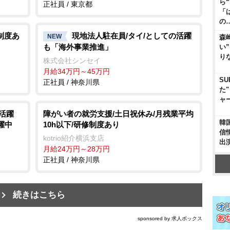
ら
正社員 / 東京都
「
の
制度あ
現地法人駐在員/タイ/としての活躍
NEW
森
も「海外事業推進」
い
り
株式会社シンセイ
月給34万円～45万円
SU
正社員 / 神奈川県
た
ャ
活躍
障がい者の就労支援/土日祝休み/月残業平均
韓
活躍中
10h以下/研修制度あり
信
kotrio紹介横浜支店
出
月給24万円～28万円
正社員 / 神奈川県
続きはこちら
sponsored by 求人ボックス