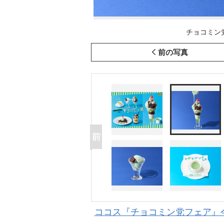
チョコミン党パ
前の写真
ココス『チョコミン党フェア』今