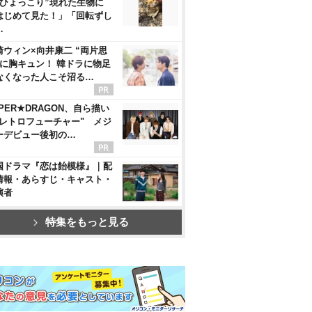
“ひょっこり”現れた生物に
はじめて見た！」「回転ずし
…
崎ウィン×向井康二 “両片思
”に胸キュン！ 韓ドラに物足
なくなった人こそ沼る…
PER★DRAGON、自ら描い
"レトロフューチャー" メジ
ーデビュー後初の…
国ドラマ『恋は飴模様』｜配
情報・あらすじ・キャスト・
演者
特集をもっと見る