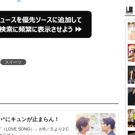
スイーツ
い”にキュンが止まらん！
OVE SONG）』が8／５よりJ:C