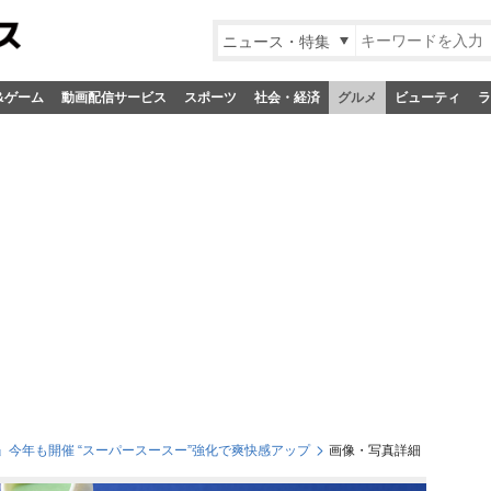
ニュース・特集
&ゲーム
動画配信サービス
スポーツ
社会・経済
グルメ
ビューティ
ラ
今年も開催 “スーパースースー”強化で爽快感アップ
画像・写真詳細