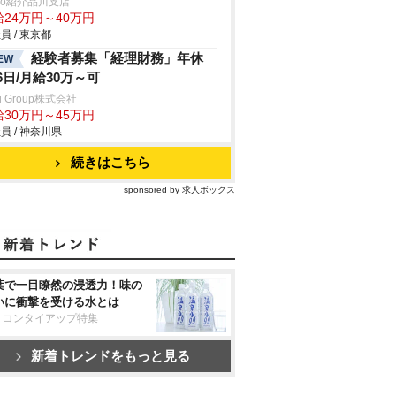
trio紹介品川支店
給24万円～40万円
員 / 東京都
経験者募集「経理財務」年休
EW
26日/月給30万～可
ei Group株式会社
給30万円～45万円
員 / 神奈川県
続きはこちら
sponsored by 求人ボックス
葉で一目瞭然の浸透力！味の
いに衝撃を受ける水とは
リコンタイアップ特集
新着トレンドをもっと見る