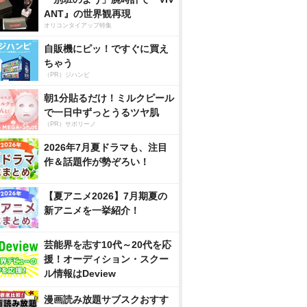
ANT』の世界観再現
オリコンタイアップ特集
自販機にピッ！ですぐに買え
ちゃう
（PR）ジハンピ
朝1分貼るだけ！ミルクピール
で一日中ずっとうるツヤ肌
（PR）サボリーノ
2026年7月夏ドラマも、注目
作＆話題作が勢ぞろい！
【夏アニメ2026】7月期夏の
新アニメを一挙紹介！
芸能界を志す10代～20代を応
援！オーディション・スクー
ル情報はDeview
漫画読み放題サブスクおすす