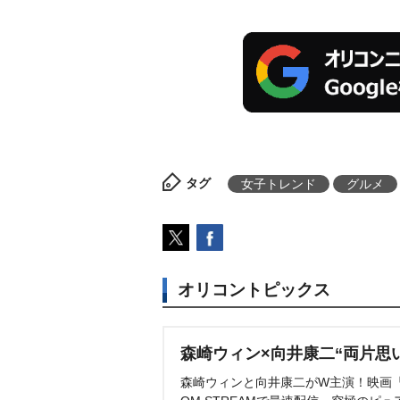
タグ
女子トレンド
グルメ
オリコントピックス
森崎ウィン×向井康二“両片思
森崎ウィンと向井康二がW主演！映画『（L