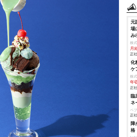
元
場
み
株
月
正社
化
ケ
株
年収
正社
臨
ネ
ペ
正社
障
格