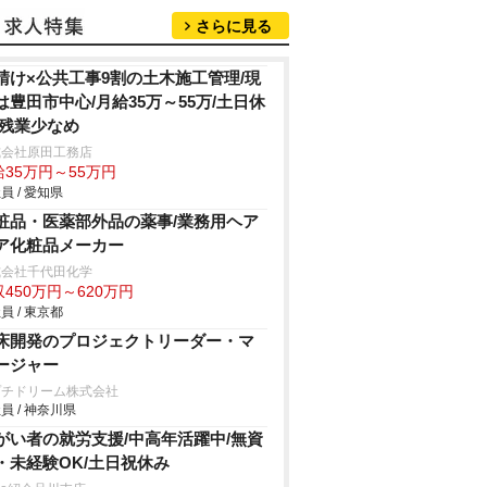
さらに見る
請け×公共工事9割の土木施工管理/現
は豊田市中心/月給35万～55万/土日休
/残業少なめ
式会社原田工務店
給35万円～55万円
員 / 愛知県
粧品・医薬部外品の薬事/業務用ヘア
ア化粧品メーカー
式会社千代田化学
450万円～620万円
員 / 東京都
床開発のプロジェクトリーダー・マ
ージャー
プチドリーム株式会社
員 / 神奈川県
がい者の就労支援/中高年活躍中/無資
・未経験OK/土日祝休み