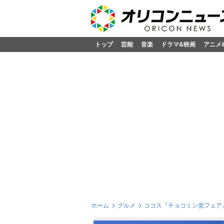
トップ
芸能
音楽
ドラマ&映画
アニメ
ホーム
グルメ
ココス『チョコミン党フェア』