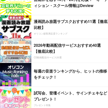
ィション・スクール情報はDeview
漫画読み放題サブスクおすすめ11選【徹底
比較】
オリコン顧客満足度ランキング
2026年動画配信サービスおすすめ40選
【徹底比較】
CS動画配信サービス20選
毎週の音楽ランキングから、ヒットの推移
をチェック！
試写会、登壇イベント、サインチェキなど
プレゼント！
プレゼント特集