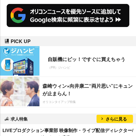
PICK UP
自販機にピッ！ですぐに買えちゃう
（PR）ジハンピ
森崎ウィン×向井康二“両片思い”にキュン
が止まらん！
オリコンタイアップ特集
求人特集
さらに見る
LIVEプロダクション事業部 映像制作・ライブ配信ディレクター/