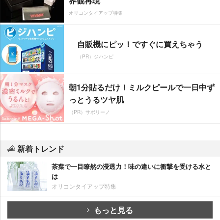
界観再現
オリコンタイアップ特集
自販機にピッ！ですぐに買えちゃう
（PR）ジハンピ
朝1分貼るだけ！ミルクピールで一日中ず
っとうるツヤ肌
（PR）サボリーノ
新着トレンド
茶葉で一目瞭然の浸透力！味の違いに衝撃を受ける水と
は
オリコンタイアップ特集
もっと見る