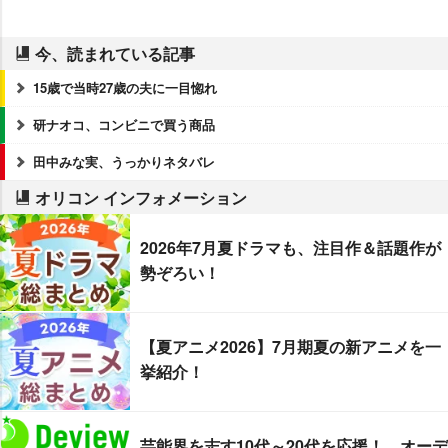
今、読まれている記事
15歳で当時27歳の夫に一目惚れ
研ナオコ、コンビニで買う商品
田中みな実、うっかりネタバレ
オリコン インフォメーション
2026年7月夏ドラマも、注目作＆話題作が
勢ぞろい！
【夏アニメ2026】7月期夏の新アニメを一
挙紹介！
芸能界を志す10代～20代を応援！ オーデ