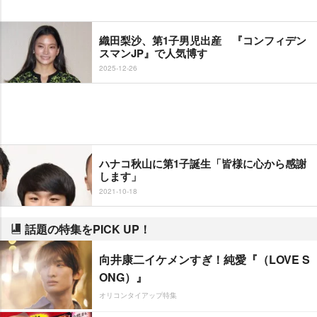
織田梨沙、第1子男児出産 『コンフィデン
スマンJP』で人気博す
2025-12-26
ハナコ秋山に第1子誕生「皆様に心から感謝
します」
2021-10-18
話題の特集をPICK UP！
向井康二イケメンすぎ！純愛『（LOVE S
ONG）』
オリコンタイアップ特集