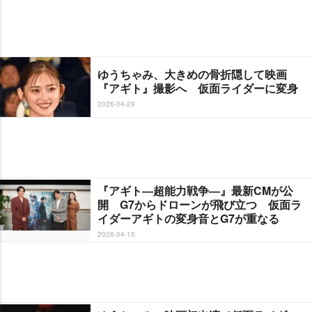
ゆうちゃみ、大きめの骨折隠して映画
『アギト』撮影へ 仮面ライダーに変身
2026-04-29
『アギト―超能力戦争―』最新CMが公
開 G7からドローンが飛び立つ 仮面ラ
イダーアギトの変身音とG7が重なる
2026-04-15