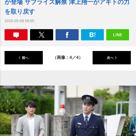
が登場 サプライズ解禁 津上翔一がアギトの力
を取り戻す
2026-05-08 09:00
（画像：4／4）
前へ
次へ