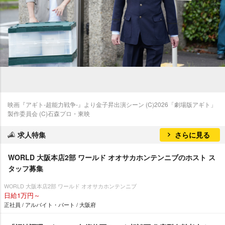
映画『アギト-超能力戦争-』より金子昇出演シーン (C)2026「劇場版アギト」
製作委員会 (C)石森プロ・東映
求人特集
さらに見る
WORLD 大阪本店2部 ワールド オオサカホンテンニブのホスト ス
タッフ募集
WORLD 大阪本店2部 ワールド オオサカホンテンニブ
日給1万円～
正社員 / アルバイト・パート / 大阪府