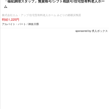
「福祉調理スタッフ」無資格可/シフト相談可/住宅型有料老人ホー
ム
株式会社エム・アップ/住宅型有料老人ホーム みどりの郷横浜鴨居
時給1,225円
アルバイト・パート / 神奈川県
sponsored by 求人ボックス