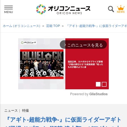
ホーム (オリコンニュース)
芸能 TOP
『アギト-超能力戦争-』に仮面ライダーア
このニュースを見る
arrow_forward_ios
Powered by 
GliaStudios
M
ニュース
特撮
u
t
『アギト-超能力戦争-』に仮面ライダーアギト
e