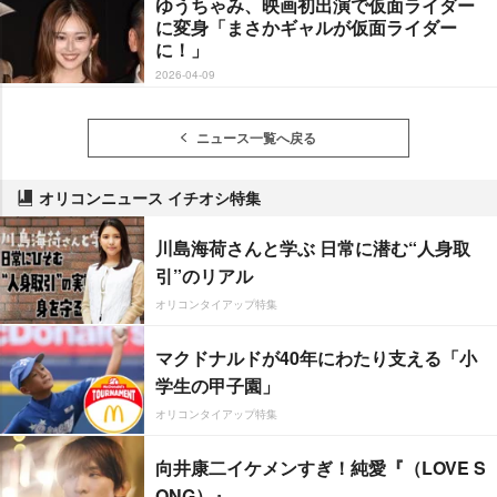
ゆうちゃみ、映画初出演で仮面ライダー
に変身「まさかギャルが仮面ライダー
に！」
2026-04-09
ニュース一覧へ戻る
オリコンニュース イチオシ特集
川島海荷さんと学ぶ 日常に潜む“人身取
引”のリアル
オリコンタイアップ特集
マクドナルドが40年にわたり支える「小
学生の甲子園」
オリコンタイアップ特集
向井康二イケメンすぎ！純愛『（LOVE S
ONG）』