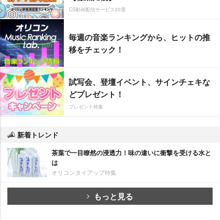
CS動画配信サービス20選
毎週の音楽ランキングから、ヒットの推
移をチェック！
試写会、登壇イベント、サインチェキな
どプレゼント！
プレゼント特集
新着トレンド
茶葉で一目瞭然の浸透力！味の違いに衝撃を受ける水と
は
オリコンタイアップ特集
もっと見る