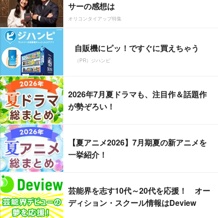
サーの感想は
オリコンタイアップ特集
自販機にピッ！ですぐに買えちゃう
（PR）ジハンピ
2026年7月夏ドラマも、注目作＆話題作
が勢ぞろい！
【夏アニメ2026】7月期夏の新アニメを
一挙紹介！
芸能界を志す10代～20代を応援！ オー
ディション・スクール情報はDeview