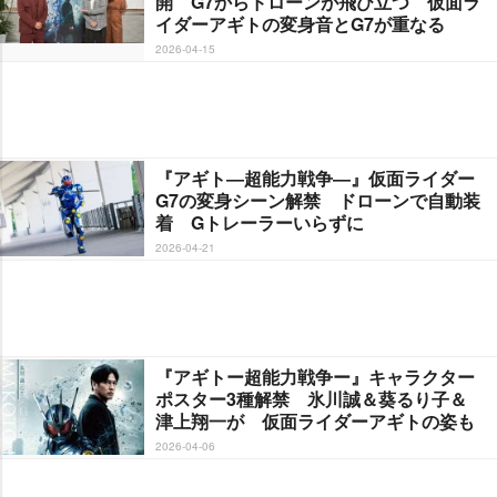
開 G7からドローンが飛び立つ 仮面ラ
イダーアギトの変身音とG7が重なる
2026-04-15
『アギト―超能力戦争―』仮面ライダー
G7の変身シーン解禁 ドローンで自動装
着 Gトレーラーいらずに
2026-04-21
『アギトー超能力戦争ー』キャラクター
ポスター3種解禁 氷川誠＆葵るり子＆
津上翔一が 仮面ライダーアギトの姿も
2026-04-06