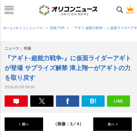
ホーム (オリコンニュース)
芸能 TOP
『アギト-超能力戦争-』に仮面ライダーア
ニュース
特撮
『アギト-超能力戦争-』に仮面ライダーアギト
が登場 サプライズ解禁 津上翔一がアギトの力
を取り戻す
2026-05-08 09:00
（画像：3／4）
前へ
次へ