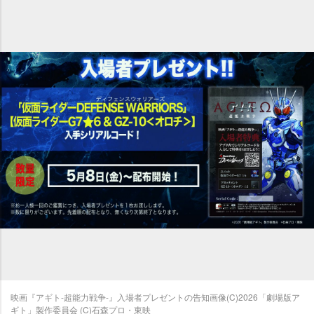
映画『アギト-超能力戦争-』入場者プレゼントの告知画像(C)2026「劇場版ア
ギト」製作委員会 (C)石森プロ・東映