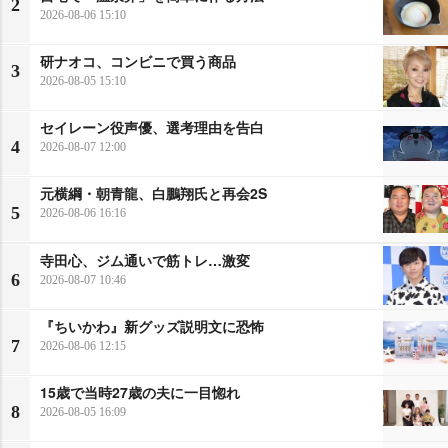
2
2026-08-06 15:10
研ナオコ、コンビニで買う商品
3
2026-08-05 15:10
セイレーン役声優、選考理由を告白
4
2026-08-07 12:00
元横綱・朝青龍、白鵬翔氏と再会2S
5
2026-08-06 16:16
寺田心、ジム通いで筋トレ…激変
6
2026-08-07 10:46
『ちいかわ』新グッズ説明文に恐怖
7
2026-08-06 12:15
15歳で当時27歳の夫に一目惚れ
8
2026-08-05 16:09