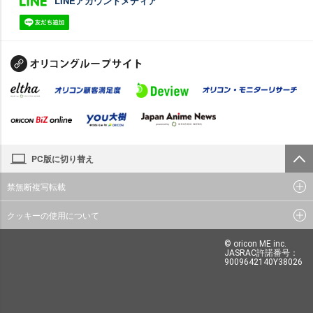
LINEアカウントメディア
PC版に切り替え
禁無断複写転載
クッキーの使用について
© oricon ME inc.
JASRAC許諾番号：
9009642140Y38026