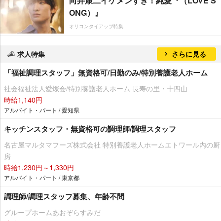
向井康二イケメンすぎ！純愛『（LOVE S
ONG）』
オリコンタイアップ特集
求人特集
さらに見る
「福祉調理スタッフ」無資格可/日勤のみ/特別養護老人ホーム
社会福祉法人愛燦会/特別養護老人ホーム 長寿の里・十四山
時給1,140円
アルバイト・パート / 愛知県
キッチンスタッフ・無資格可の調理師/調理スタッフ
名古屋マルタマフーズ株式会社 特別養護老人ホームエトワール内の厨
房
時給1,230円～1,330円
アルバイト・パート / 東京都
調理師/調理スタッフ募集、年齢不問
グループホームあおぞらすみだ