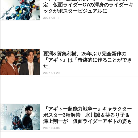
定 仮面ライダーG7の渾身のライダーキ
ックがポスタービジュアルに
2026-05-11
要潤&賀集利樹、25年ぶり完全新作の
『アギト』は「奇跡的に作ることができ
た」
2026-04-29
『アギトー超能力戦争ー』キャラクター
ポスター3種解禁 氷川誠＆葵るり子＆
津上翔一が 仮面ライダーアギトの姿も
2026-04-06