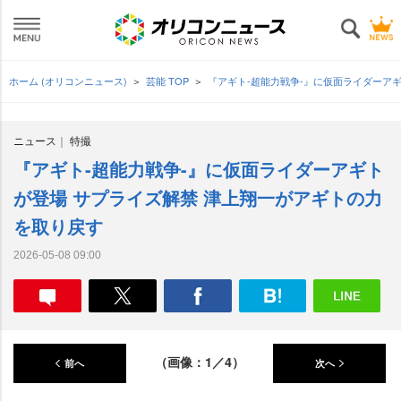
ホーム (オリコンニュース)
芸能 TOP
『アギト-超能力戦争-』に仮面ライダーア
ニュース
特撮
『アギト-超能力戦争-』に仮面ライダーアギト
が登場 サプライズ解禁 津上翔一がアギトの力
を取り戻す
2026-05-08 09:00
（画像：1／4）
前へ
次へ