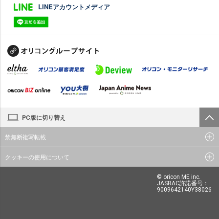
LINEアカウントメディア
PC版に切り替え
禁無断複写転載
クッキーの使用について
© oricon ME inc.
JASRAC許諾番号：
9009642140Y38026