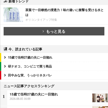
新着トレンド
茶葉で一目瞭然の浸透力！味の違いに衝撃を受ける水と
は
オリコンタイアップ特集
もっと見る
今、読まれている記事
15歳で当時27歳の夫に一目惚れ
研ナオコ、コンビニで買う商品
田中みな実、うっかりネタバレ
ニュース記事アクセスランキング
15歳で当時27歳の夫に一目惚れ
1
2026-08-05 16:09