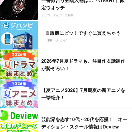
一番似合う登場人物は…『VIVANT』限
定ウオッチ
オリコンタイアップ特集
自販機にピッ！ですぐに買えちゃう
（PR）ジハンピ
2026年7月夏ドラマも、注目作＆話題作
が勢ぞろい！
【夏アニメ2026】7月期夏の新アニメを
一挙紹介！
芸能界を志す10代～20代を応援！ オー
ディション・スクール情報はDeview