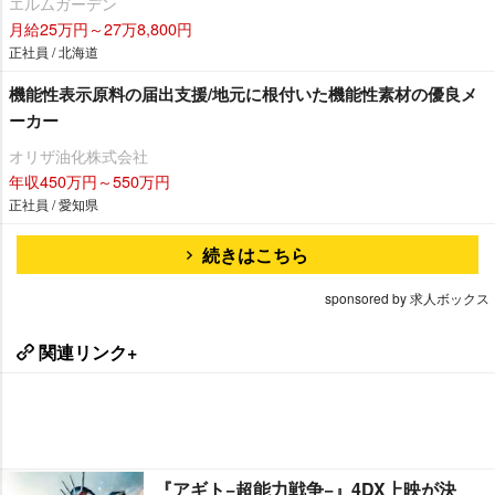
エルムガーデン
月給25万円～27万8,800円
正社員 / 北海道
機能性表示原料の届出支援/地元に根付いた機能性素材の優良メ
ーカー
オリザ油化株式会社
年収450万円～550万円
正社員 / 愛知県
続きはこちら
sponsored by 求人ボックス
関連リンク+
『アギト−超能力戦争−』4DX上映が決