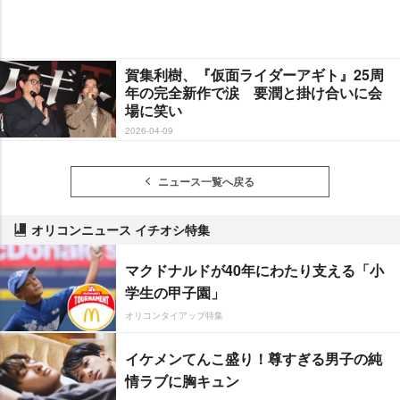
賀集利樹、『仮面ライダーアギト』25周
年の完全新作で涙 要潤と掛け合いに会
場に笑い
2026-04-09
ニュース一覧へ戻る
オリコンニュース イチオシ特集
マクドナルドが40年にわたり支える「小
学生の甲子園」
オリコンタイアップ特集
イケメンてんこ盛り！尊すぎる男子の純
情ラブに胸キュン