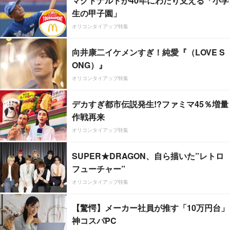
マクドナルドが40年にわたり支える「小学
生の甲子園」
オリコンタイアップ特集
向井康二イケメンすぎ！純愛『（LOVE S
ONG）』
オリコンタイアップ特集
デカすぎ都市伝説発生!?ファミマ45％増量
作戦再来
オリコンタイアップ特集
SUPER★DRAGON、自ら描いた”レトロ
フューチャー”
オリコンタイアップ特集
【驚愕】メーカー社員が推す「10万円台」
神コスパPC