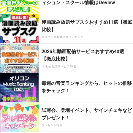
ィション・スクール情報はDeview
漫画読み放題サブスクおすすめ11選【徹底
比較】
オリコン顧客満足度ランキング
2026年動画配信サービスおすすめ40選
【徹底比較】
CS動画配信サービス20選
毎週の音楽ランキングから、ヒットの推移
をチェック！
試写会、登壇イベント、サインチェキなど
プレゼント！
プレゼント特集