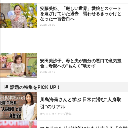
安藤美姫、「厳しい世界」愛娘とスケート
を遠ざけていた過去 習わせるきっかけと
なった一言告白へ
2026-05-09
安田美沙子、母と夫が自分の悪口で意気投
合…母親への“もんく”明かす
2026-05-17
話題の特集をPICK UP！
川島海荷さんと学ぶ 日常に潜む“人身取
引”のリアル
オリコンタイアップ特集