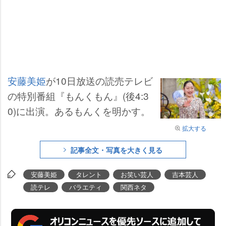
安藤美姫
が10日放送の読売テレビ
の特別番組『もんくもん』(後4:3
0)に出演。あるもんくを明かす。
拡大する
記事全文・写真を大きく見る
安藤美姫
タレント
お笑い芸人
吉本芸人
読テレ
バラエティ
関西ネタ