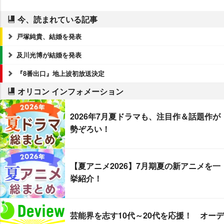
今、読まれている記事
戸塚純貴、結婚を発表
及川光博が結婚を発表
『8番出口』地上波初放送決定
オリコン インフォメーション
2026年7月夏ドラマも、注目作＆話題作が
勢ぞろい！
【夏アニメ2026】7月期夏の新アニメを一
挙紹介！
芸能界を志す10代～20代を応援！ オーデ