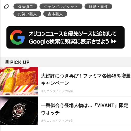
斉藤慎二
ジャングルポケット
騒動・事件
お笑い芸人
吉本芸人
PICK UP
大好評につき再び！ファミマ名物45％増量
キャンペーン
オリコンタイアップ特集
一番似合う登場人物は…『VIVANT』限定
ウオッチ
オリコンタイアップ特集