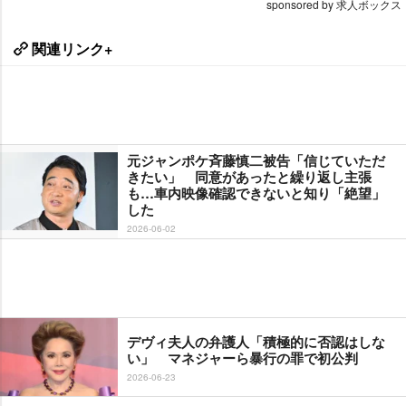
sponsored by 求人ボックス
関連リンク+
元ジャンポケ斉藤慎二被告「信じていただ
きたい」 同意があったと繰り返し主張
も…車内映像確認できないと知り「絶望」
した
2026-06-02
デヴィ夫人の弁護人「積極的に否認はしな
い」 マネジャーら暴行の罪で初公判
2026-06-23