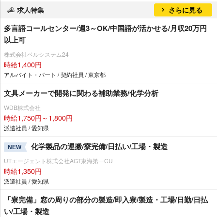
求人特集
さらに見る
多言語コールセンター/週3～OK/中国語が活かせる/月収20万円
以上可
株式会社ベルシステム24
時給1,400円
アルバイト・パート / 契約社員 / 東京都
文具メーカーで開発に関わる補助業務/化学分析
WDB株式会社
時給1,750円～1,800円
派遣社員 / 愛知県
化学製品の運搬/寮完備/日払い/工場・製造
NEW
UTエージェント株式会社AGT東海第一CU
時給1,350円
派遣社員 / 愛知県
「寮完備」窓の周りの部分の製造/即入寮/製造・工場/日勤/日払
い/工場・製造