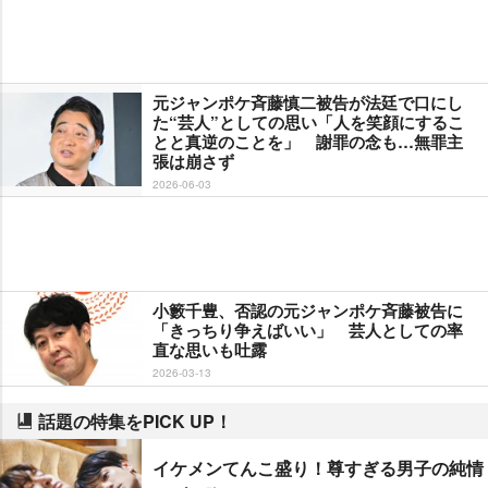
元ジャンポケ斉藤慎二被告が法廷で口にし
た“芸人”としての思い「人を笑顔にするこ
とと真逆のことを」 謝罪の念も…無罪主
張は崩さず
2026-06-03
小籔千豊、否認の元ジャンポケ斉藤被告に
「きっちり争えばいい」 芸人としての率
直な思いも吐露
2026-03-13
話題の特集をPICK UP！
イケメンてんこ盛り！尊すぎる男子の純情