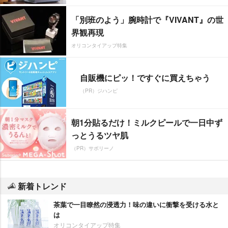
「別班のよう」腕時計で『VIVANT』の世
界観再現
オリコンタイアップ特集
自販機にピッ！ですぐに買えちゃう
（PR）ジハンピ
朝1分貼るだけ！ミルクピールで一日中ず
っとうるツヤ肌
（PR）サボリーノ
新着トレンド
茶葉で一目瞭然の浸透力！味の違いに衝撃を受ける水と
は
オリコンタイアップ特集