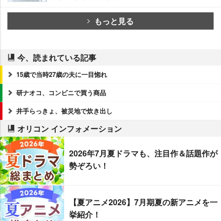
もっと見る
今、読まれている記事
15歳で当時27歳の夫に一目惚れ
研ナオコ、コンビニで買う商品
井手らっきょ、被災地で炊き出し
オリコン インフォメーション
2026年7月夏ドラマも、注目作＆話題作が
勢ぞろい！
【夏アニメ2026】7月期夏の新アニメを一
挙紹介！