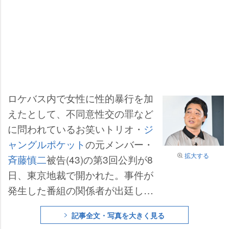
ロケバス内で女性に性的暴行を加
えたとして、不同意性交の罪など
に問われているお笑いトリオ・
ジ
ャングルポケット
の元メンバー・
拡大する
斉藤慎二
被告(43)の第3回公判が8
日、東京地裁で開かれた。事件が
発生した番組の関係者が出廷し、
事件に至るまでの詳細や、現在の
記事全文・写真を大きく見る
心境を証言した。