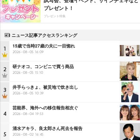
試写会、登壇イベント、サインチェキなど
プレゼント！
プレゼント特集
ニュース記事アクセスランキング
15歳で当時27歳の夫に一目惚れ
1
2026-08-05 16:09
研ナオコ、コンビニで買う商品
2
2026-08-05 15:10
井手らっきょ、被災地で炊き出し
3
2026-08-05 10:39
芸能界、海外への移住報告相次ぐ
4
2026-08-04 19:53
清水アキラ、良太郎さん死去を報告
5
2026-08-02 16:45