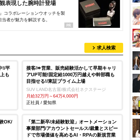
界観表現した腕時計登場
NT』コラボレーションウオッチを製
担当者が魅力を解説する。
求人検索
!/平
接客/⏩️営業、販売経験活かして早期キャリ
以上も
アUP可能!固定給1000万円越えや幹部職も
目指せる!/東証プライム上場
SUV LAND名古屋/株式会社ネクステージ
月給32万円～64万4,000円
正社員 / 愛知県
OK/
「第二新卒/未経験歓迎」オートメーション
事業部門/アカウントセールス/裁量とスピー
ドで市場価値を高めるAI・RPAの新規営業