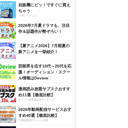
自販機にピッ！ですぐに買え
ちゃう
（PR）ジハンピ
2026年7月夏ドラマも、注目
作＆話題作が勢ぞろい！
【夏アニメ2026】7月期夏の
新アニメを一挙紹介！
芸能界を志す10代～20代を応
援！オーディション・スクー
ル情報はDeview
漫画読み放題サブスクおすす
め11選【徹底比較】
オリコン顧客満足度ランキング
2026年動画配信サービスおす
すめ40選【徹底比較】
CS動画配信サービス20選