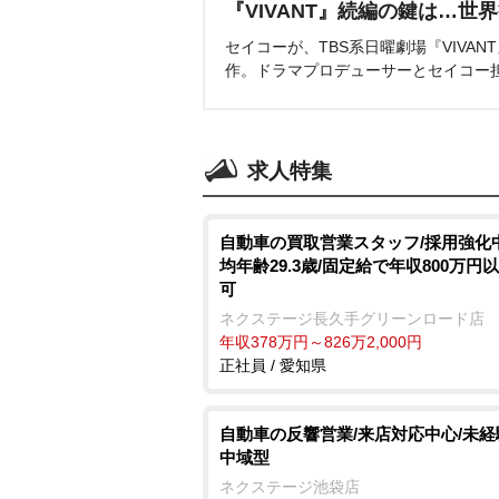
『VIVANT』続編の鍵は…世
セイコーが、TBS系日曜劇場『VIVA
作。ドラマプロデューサーとセイコー
求人特集
自動車の買取営業スタッフ/採用強化中
均年齢29.3歳/固定給で年収800万円
可
ネクステージ⾧久手グリーンロード店
年収378万円～826万2,000円
正社員 / 愛知県
自動車の反響営業/来店対応中心/未経験
中域型
ネクステージ池袋店