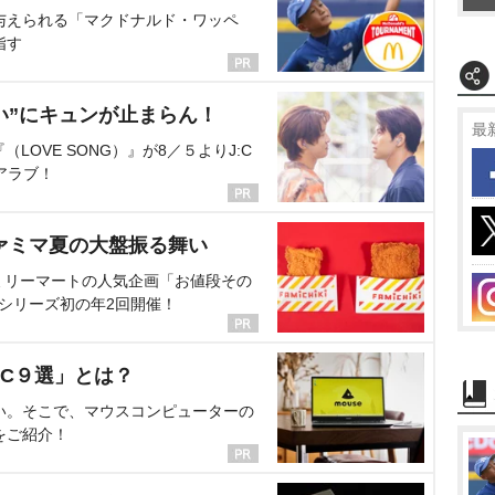
与えられる「マクドナルド・ワッペ
指す
い”にキュンが止まらん！
最
OVE SONG）』が8／５よりJ:C
アラブ！
ァミマ夏の大盤振る舞い
ミリーマートの人気企画「お値段その
、シリーズ初の年2回開催！
C９選」とは？
い。そこで、マウスコンピューターの
をご紹介！