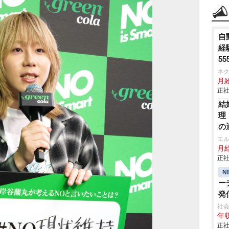
自
経
55
ネ
月給
正社
結
理
の
エ
月給
正社
N
ー
発
社会
年収
正社