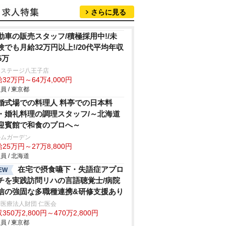
さらに見る
動車の販売スタッフ/積極採用中!/未
験でも月給32万円以上!/20代平均年収
5万
クステージ八王子店
32万円～64万4,000円
員 / 東京都
婚式場での料理人 料亭での日本料
・婚礼料理の調理スタッフ/～北海道
迎賓館で和食のプロへ～
ルムガーデン
25万円～27万8,800円
員 / 北海道
在宅で摂食嚥下・失語症アプロ
EW
チを実践訪問リハの言語聴覚士/病院
信の強固な多職種連携&研修支援あり
医療法人財団 仁医会
350万2,800円～470万2,800円
員 / 東京都