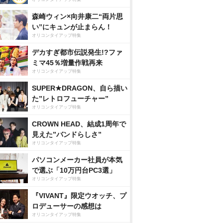
森崎ウィン×向井康二“両片思
い”にキュンが止まらん！
オリコンタイアップ特集
デカすぎ都市伝説発生!?ファ
ミマ45％増量作戦再来
オリコンタイアップ特集
SUPER★DRAGON、自ら描い
た”レトロフューチャー”
オリコンタイアップ特集
CROWN HEAD、結成1周年で
見えた”バンドらしさ”
オリコンタイアップ特集
パソコンメーカー社員が本気
で選ぶ「10万円台PC3選」
オリコンタイアップ特集
『VIVANT』限定ウオッチ、プ
ロデューサーの感想は
オリコンタイアップ特集