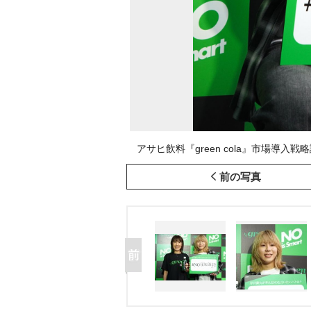
アサヒ飲料『green cola』市場導入戦略説
前の写真