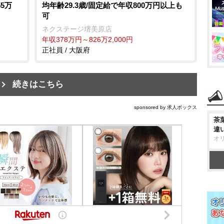
55万
均年齢29.3歳/固定給で年収800万円以上も
可
ネクステージ堺美原店
年収378万円～826万2,000円
正社員 / 大阪府
続きはこちら
sponsored by 求人ボックス
茶
違
オ