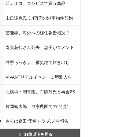
研ナオコ、コンビニで買う商品
山口達也氏 3.4万円の湘南物件契約
芸能界、海外への移住報告相次ぐ
寿美花代さん死去 息子がコメント
井手らっきょ、被災地で炊き出し
VIVANTリアルイベントに堺雅人ら
元横綱・朝青龍、白鵬翔氏と再会2S
片岡鶴太郎、自家農園での“発見”
0
さらば森田“愛車トラブル”を報告
11位以下を見る