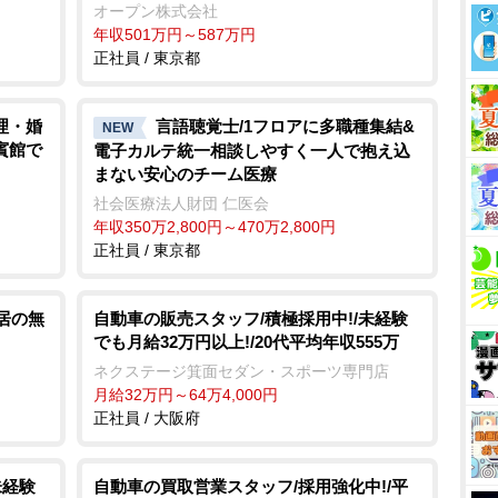
オープン株式会社
年収501万円～587万円
正社員 / 東京都
理・婚
言語聴覚士/1フロアに多職種集結&
NEW
賓館で
電子カルテ統一相談しやすく一人で抱え込
まない安心のチーム医療
社会医療法人財団 仁医会
年収350万2,800円～470万2,800円
正社員 / 東京都
転居の無
自動車の販売スタッフ/積極採用中!/未経験
でも月給32万円以上!/20代平均年収555万
ネクステージ箕面セダン・スポーツ専門店
月給32万円～64万4,000円
正社員 / 大阪府
未経験
自動車の買取営業スタッフ/採用強化中!/平