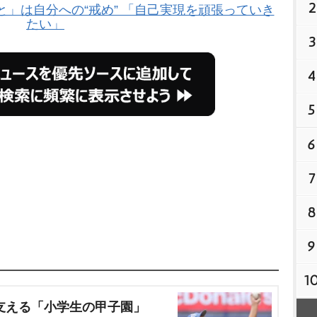
2
」は自分への“戒め” 「自己実現を頑張っていき
たい」
3
4
5
6
7
8
9
1
支える「小学生の甲子園」