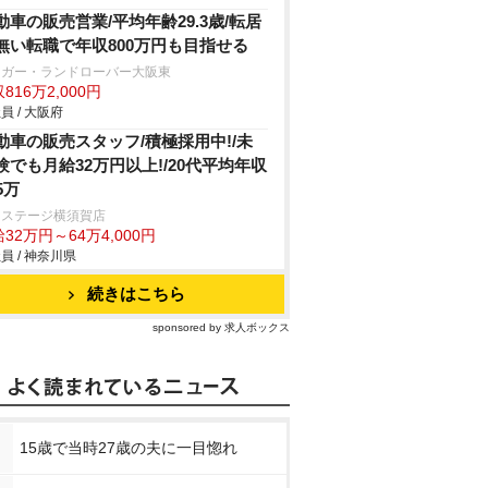
動車の販売営業/平均年齢29.3歳/転居
無い転職で年収800万円も目指せる
ャガー・ランドローバー大阪東
816万2,000円
員 / 大阪府
動車の販売スタッフ/積極採用中!/未
験でも月給32万円以上!/20代平均年収
5万
クステージ横須賀店
32万円～64万4,000円
員 / 神奈川県
続きはこちら
sponsored by 求人ボックス
15歳で当時27歳の夫に一目惚れ