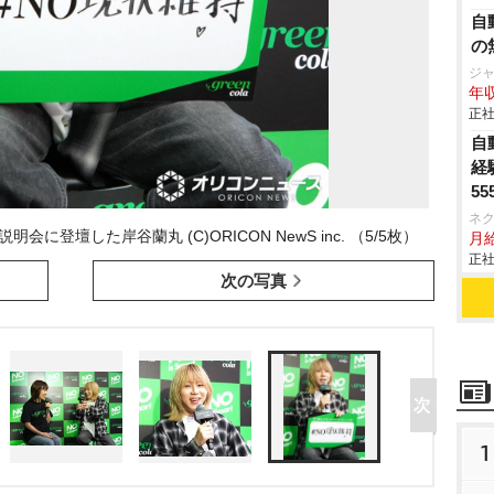
自
の
ジ
年収
正社
自
経
55
ネ
明会に登壇した岸谷蘭丸 (C)ORICON NewS inc. （5/5枚）
月給
正社
次の写真
1