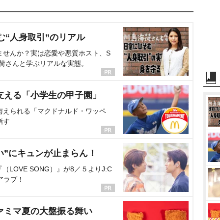
む“人身取引”のリアル
ませんか？実は恋愛や悪質ホスト、S
海荷さんと学ぶリアルな実態。
支える「小学生の甲子園」
与えられる「マクドナルド・ワッペ
指す
い”にキュンが止まらん！
OVE SONG）』が8／５よりJ:C
アラブ！
ァミマ夏の大盤振る舞い