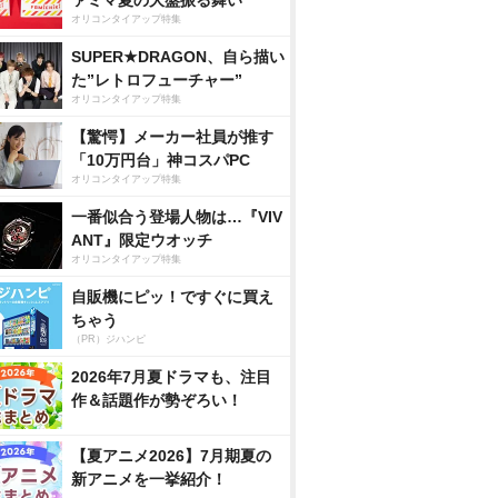
ァミマ夏の大盤振る舞い
オリコンタイアップ特集
SUPER★DRAGON、自ら描い
た”レトロフューチャー”
オリコンタイアップ特集
【驚愕】メーカー社員が推す
「10万円台」神コスパPC
オリコンタイアップ特集
一番似合う登場人物は…『VIV
ANT』限定ウオッチ
オリコンタイアップ特集
自販機にピッ！ですぐに買え
ちゃう
（PR）ジハンピ
2026年7月夏ドラマも、注目
作＆話題作が勢ぞろい！
【夏アニメ2026】7月期夏の
新アニメを一挙紹介！