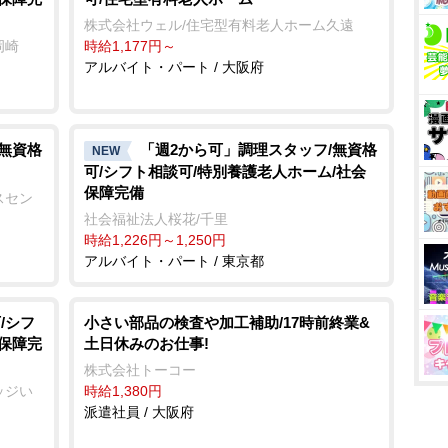
株式会社ウェル/住宅型有料老人ホーム久遠
岡崎
時給1,177円～
アルバイト・パート / 大阪府
/無資格
「週2から可」調理スタッフ/無資格
NEW
可/シフト相談可/特別養護老人ホーム/社会
保障完備
スセン
社会福祉法人桜花/千里
時給1,226円～1,250円
アルバイト・パート / 東京都
/シフ
小さい部品の検査や加工補助/17時前終業&
会保障完
土日休みのお仕事!
株式会社トーコー
ッジい
時給1,380円
派遣社員 / 大阪府