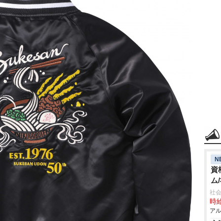
N
資
ム
社会
時給
アル