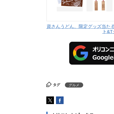
資さんうどん、限定グッズ当たる企
ト&
タグ
グルメ