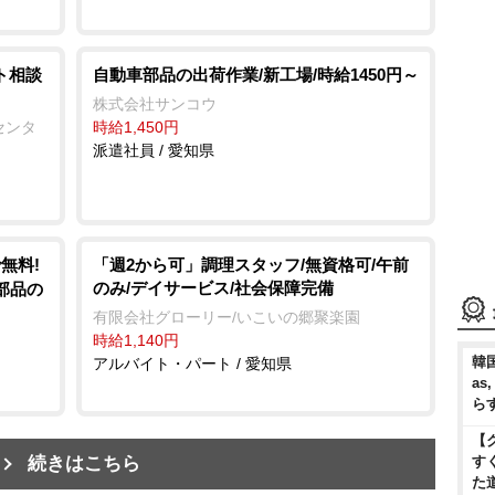
ト相談
自動車部品の出荷作業/新工場/時給1450円～
株式会社サンコウ
センタ
時給1,450円
派遣社員 / 愛知県
無料!
「週2から可」調理スタッフ/無資格可/午前
のみ/デイサービス/社会保障完備
部品の
有限会社グローリー/いこいの郷聚楽園
時給1,140円
韓国
アルバイト・パート / 愛知県
as
ら
【
続きはこちら
す
た