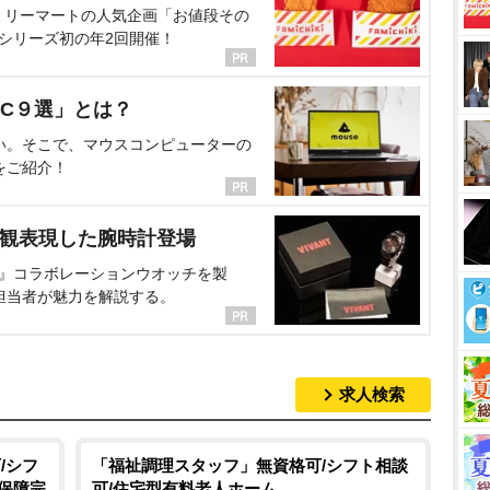
ミリーマートの人気企画「お値段その
、シリーズ初の年2回開催！
C９選」とは？
い。そこで、マウスコンピューターの
をご紹介！
界観表現した腕時計登場
NT』コラボレーションウオッチを製
担当者が魅力を解説する。
求人検索
/シフ
「福祉調理スタッフ」無資格可/シフト相談
会保障完
可/住宅型有料老人ホーム