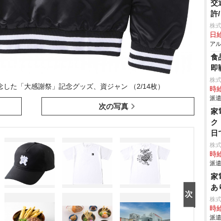
交
許
株
日給
アル
食
即
株
した「大感謝祭」記念グッズ、資ジャン （2/14枚）
時給
派遣
次の写真
家
ク
日
株
時給
派遣
家
あ
株
時給
派遣