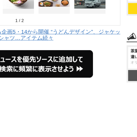
1 / 2
画5・14から開催 “うどんデザイン”、ジャケッ
Tシャツ…アイテム続々
茶
違
オ