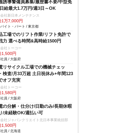
通誘導警備員募集/履歴書不要/中型免
/日給最大1.7万円/週3日～OK
式会社新日本メンテナンス
1万7,000円
バイト・パート / 東京都
品工場でのリフト作業/リフト免許で
戦力 選べる時間&高時給1500円
式会社トーコー
1,500円
社員 / 大阪府
電リサイクル工場での機械チェッ
・検査/月33万超 土日祝休み+年間123
でオフ充実
式会社トーコー
1,580円
社員 / 大阪府
電の分解・仕分け/日勤のみ/長期休暇
り/未経験OK/週払い可
式会社ジャパンクリエイト北日本事業統括部
1,500円
社員 / 北海道