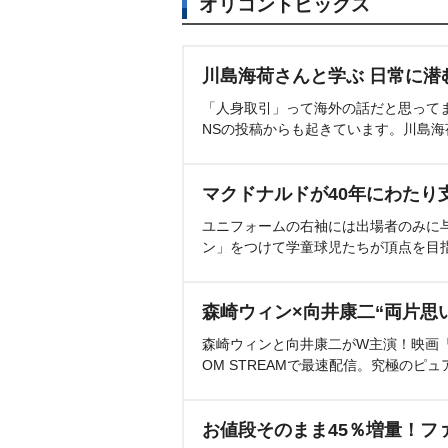
オリコントピックス
川島海荷さんと学ぶ 日常に潜
「人身取引」って海外の話だと思って
NSの投稿からも起きています。川島
マクドナルドが40年にわたり
ユニフォームの右袖には出場者のみに
ン」をつけて学童球児たちが頂点を目
森崎ウィン×向井康二“両片思
森崎ウィンと向井康二がW主演！映画『（L
OM STREAMで最速配信。究極のピュ
お値段そのまま45％増量！フ