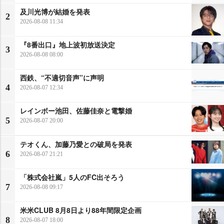
及川光博が結婚を発表
2
2026-08-08 11:34
『8番出口』地上波初放送決定
3
2026-08-08 08:00
西鉄、“不適切音声”に声明
4
2026-08-07 12:34
レインボー池田、佐藤佳奈と電撃婚
5
2026-08-07 20:00
テオくん、加藤乃愛との破局を発表
6
2026-08-07 21:21
「株式会社嵐」5人のFC出そろう
7
2026-08-08 09:17
米米CLUB 8月8日より88年間限定企画
8
2026-08-07 18:00