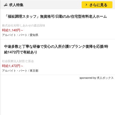
求人特集
さらに見る
「福祉調理スタッフ」無資格可/日勤のみ/住宅型有料老人ホーム
株式会社光明/しあわせの森志段味
時給1,140円～
アルバイト・パート / 愛知県
中途多数と丁寧な研修で安心の入所介護!/ブランク復帰を応援/時
給1472円で有給あり
社会医療法人財団 仁医会
時給1,472円～
アルバイト・パート / 東京都
sponsored by 求人ボックス