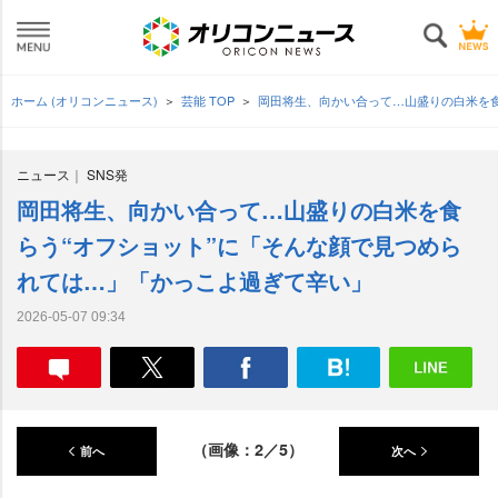
ホーム (オリコンニュース)
芸能 TOP
岡田将生、向かい合って…山盛りの白米を
ニュース
SNS発
岡田将生、向かい合って…山盛りの白米を食
らう“オフショット”に「そんな顔で見つめら
れては…」「かっこよ過ぎて辛い」
2026-05-07 09:34
（画像：2／5）
前へ
次へ