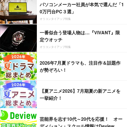
パソコンメーカー社員が本気で選んだ「1
0万円台PC３選」
オリコンタイアップ特集
一番似合う登場人物は…『VIVANT』限
定ウオッチ
オリコンタイアップ特集
2026年7月夏ドラマも、注目作＆話題作
が勢ぞろい！
【夏アニメ2026】7月期夏の新アニメを
一挙紹介！
芸能界を志す10代～20代を応援！ オー
ディション・スクール情報はDeview