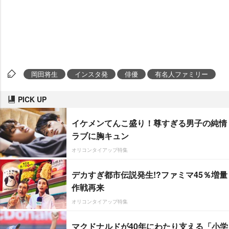
岡田将生
インスタ発
俳優
有名人ファミリー
PICK UP
イケメンてんこ盛り！尊すぎる男子の純情
ラブに胸キュン
オリコンタイアップ特集
デカすぎ都市伝説発生!?ファミマ45％増量
作戦再来
オリコンタイアップ特集
マクドナルドが40年にわたり支える「小学