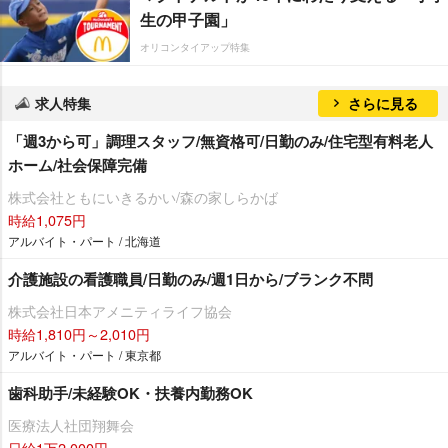
生の甲子園」
オリコンタイアップ特集
求人特集
さらに見る
「週3から可」調理スタッフ/無資格可/日勤のみ/住宅型有料老人
ホーム/社会保障完備
株式会社ともにいきるかい/森の家しらかば
時給1,075円
アルバイト・パート / 北海道
介護施設の看護職員/日勤のみ/週1日から/ブランク不問
株式会社日本アメニティライフ協会
時給1,810円～2,010円
アルバイト・パート / 東京都
歯科助手/未経験OK・扶養内勤務OK
医療法人社団翔舞会
日給1万2,000円