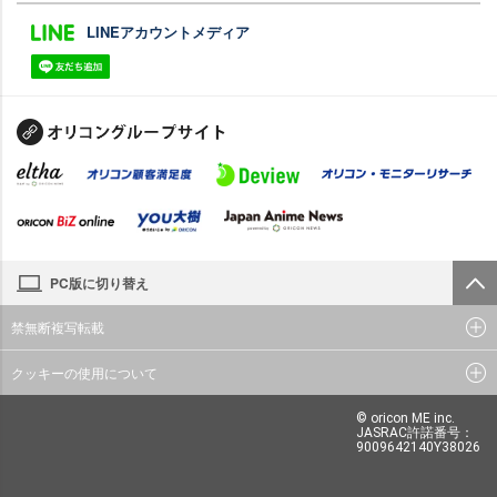
LINEアカウントメディア
PC版に切り替え
禁無断複写転載
クッキーの使用について
© oricon ME inc.
JASRAC許諾番号：
9009642140Y38026