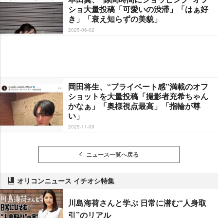
ショ大量投稿「可愛いの渋滞」「はぁ好
き」「衰え知らずの美貌」
2025-06-02
岡田将生、“プライベート感”満載のオフ
ショットを大量投稿「撮影者充希ちゃん
かなぁ」「奥様視点最高」「指輪が尊
い」
2025-11-09
ニュース一覧へ戻る
オリコンニュース イチオシ特集
川島海荷さんと学ぶ 日常に潜む“人身取
引”のリアル