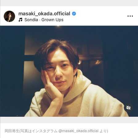
岡田将生(写真はインスタグラム @masaki_okada.official より)