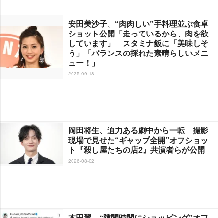
安田美沙子、“肉肉しい”手料理並ぶ食卓
ショット公開「走っているから、肉を欲
しています」 スタミナ飯に「美味しそ
う」「バランスの採れた素晴らしいメニ
ュー！」
2025-09-18
岡田将生、迫力ある劇中から一転 撮影
現場で見せた“ギャップ全開”オフショッ
ト『殺し屋たちの店2』共演者らが公開
2026-08-02
本田翼、“隙間時間にショッピング”オフ