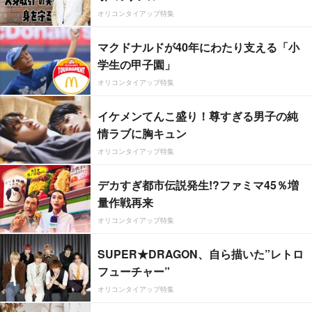
オリコンタイアップ特集
マクドナルドが40年にわたり支える「小
学生の甲子園」
オリコンタイアップ特集
イケメンてんこ盛り！尊すぎる男子の純
情ラブに胸キュン
オリコンタイアップ特集
デカすぎ都市伝説発生!?ファミマ45％増
量作戦再来
オリコンタイアップ特集
SUPER★DRAGON、自ら描いた”レトロ
フューチャー”
オリコンタイアップ特集