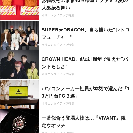
お値段そのまま45％増量！ファミマ夏の
大盤振る舞い
オリコンタイアップ特集
SUPER★DRAGON、自ら描いた”レトロ
フューチャー”
オリコンタイアップ特集
CROWN HEAD、結成1周年で見えた”バ
ンドらしさ”
オリコンタイアップ特集
パソコンメーカー社員が本気で選んだ「1
0万円台PC３選」
オリコンタイアップ特集
一番似合う登場人物は…『VIVANT』限
定ウオッチ
オリコンタイアップ特集