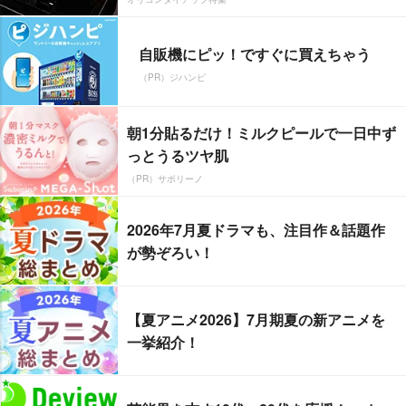
自販機にピッ！ですぐに買えちゃう
（PR）ジハンピ
朝1分貼るだけ！ミルクピールで一日中ず
っとうるツヤ肌
（PR）サボリーノ
2026年7月夏ドラマも、注目作＆話題作
が勢ぞろい！
【夏アニメ2026】7月期夏の新アニメを
一挙紹介！