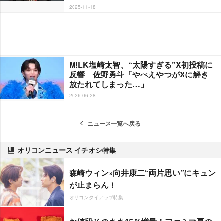
2025-11-18
M!LK塩崎太智、“太陽すぎる”X初投稿に
反響 佐野勇斗「やべえやつがXに解き
放たれてしまった…」
2026-06-28
ニュース一覧へ戻る
オリコンニュース イチオシ特集
森崎ウィン×向井康二“両片思い”にキュン
が止まらん！
オリコンタイアップ特集