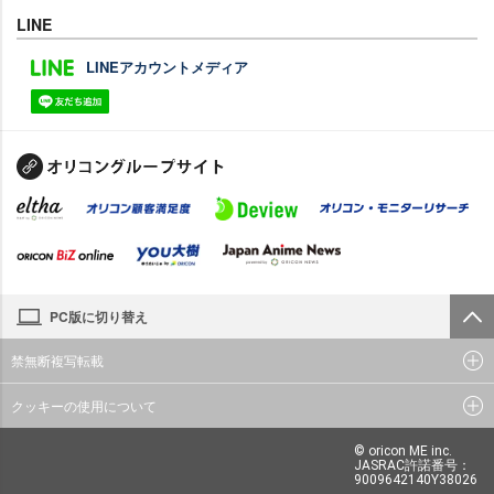
LINE
LINEアカウントメディア
PC版に切り替え
禁無断複写転載
クッキーの使用について
© oricon ME inc.
JASRAC許諾番号：
9009642140Y38026