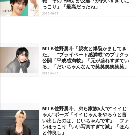
戦 その“作戦”が反響「かわいすぎてに
っこり」「最高だったね」
2026-06-23
M!LK佐野勇斗「親友と爆裂かましてき
た」 “プライベート感満載”のプリクラ
公開「平成感満載」「元が盛れすぎてい
る」「だいちゃんなんで笑笑笑笑笑笑」
2026-04-10
M!LK佐野勇斗、弟ら家族5人で“イイじ
ゃん”ポーズ「イイじゃんをやろうと言
い出したのは、じいちゃんです」 ファ
ンほっこり「いい写真すぎて滅」「ほん
と仲良し」