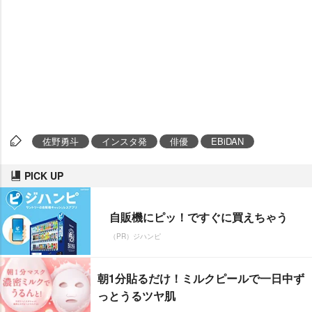
佐野勇斗
インスタ発
俳優
EBiDAN
PICK UP
自販機にピッ！ですぐに買えちゃう
（PR）ジハンピ
朝1分貼るだけ！ミルクピールで一日中ず
っとうるツヤ肌