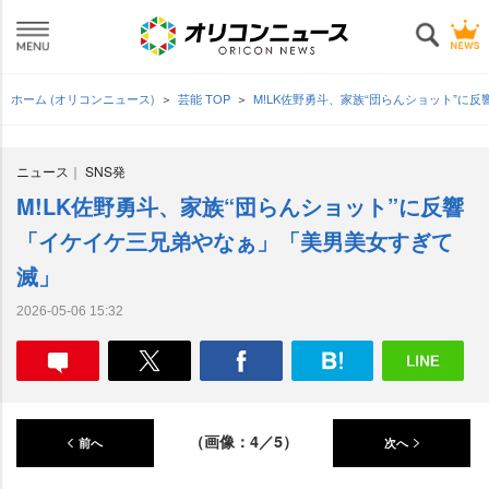
ホーム (オリコンニュース)
芸能 TOP
M!LK佐野勇斗、家族“団らんショット”
ニュース
SNS発
M!LK佐野勇斗、家族“団らんショット”に反響
「イケイケ三兄弟やなぁ」「美男美女すぎて
滅」
2026-05-06 15:32
（画像：4／5）
前へ
次へ