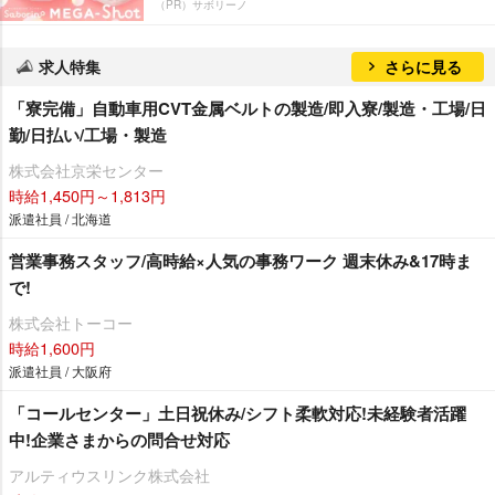
（PR）サボリーノ
求人特集
さらに見る
「寮完備」自動車用CVT金属ベルトの製造/即入寮/製造・工場/日
勤/日払い/工場・製造
株式会社京栄センター
時給1,450円～1,813円
派遣社員 / 北海道
営業事務スタッフ/高時給×人気の事務ワーク 週末休み&17時ま
で!
株式会社トーコー
時給1,600円
派遣社員 / 大阪府
「コールセンター」土日祝休み/シフト柔軟対応!未経験者活躍
中!企業さまからの問合せ対応
アルティウスリンク株式会社