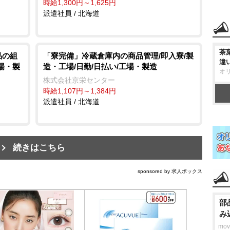
時給1,300円～1,625円
派遣社員 / 北海道
茶
品の組
「寮完備」冷蔵倉庫内の商品管理/即入寮/製
違
工場・製
造・工場/日勤/日払い/工場・製造
オ
株式会社京栄センター
時給1,107円～1,384円
派遣社員 / 北海道
続きはこちら
sponsored by 求人ボックス
部
み
mo