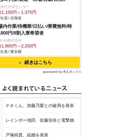
式会社京栄センター
1,100円～1,375円
社員 / 北海道
場内作業/待機寮/日払い/寮費無料/時
1800円/8割入寮希望者
ve on株式会社
1,800円～2,250円
社員 / 東京都
続きはこちら
sponsored by 求人ボックス
テオくん、加藤乃愛との破局を発表
レインボー池田、佐藤佳奈と電撃婚
戸塚純貴、結婚を発表