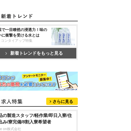
葉で一目瞭然の浸透力！味の
いに衝撃を受ける水とは
リコンタイアップ特集
新着トレンドをもっと見る
さらに見る
品の製造スタッフ/軽作業/即日入寮/住
込み/寮完備/8割入寮希望者
ve on株式会社