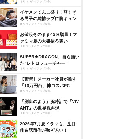
オリコンタイアップ特集
イケメンてんこ盛り！尊すぎ
る男子の純情ラブに胸キュン
オリコンタイアップ特集
お値段そのまま45％増量！フ
ァミマ夏の大盤振る舞い
オリコンタイアップ特集
SUPER★DRAGON、自ら描い
た”レトロフューチャー”
オリコンタイアップ特集
【驚愕】メーカー社員が推す
「10万円台」神コスパPC
オリコンタイアップ特集
「別班のよう」腕時計で『VIV
ANT』の世界観再現
オリコンタイアップ特集
2026年7月夏ドラマも、注目
作＆話題作が勢ぞろい！