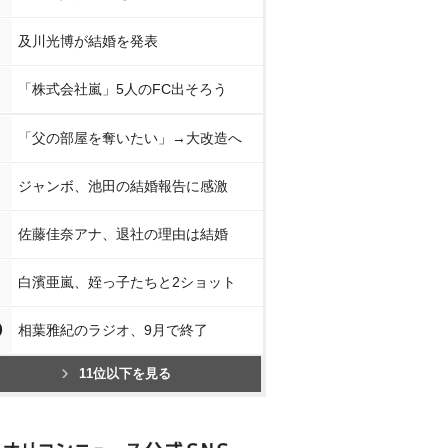
及川光博が結婚を発表
「株式会社嵐」5人のFC出そろう
「父の部屋を奪いたい」→大改造へ
ジャンボ、池田の結婚報告に感激
佐藤佳奈アナ、退社の理由は結婚
白濱亜嵐、姪っ子たちと2ショット
0
相葉雅紀のラジオ、9月で終了
11位以下を見る