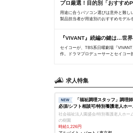
プロ厳選！目的別「おすすめP
用途に合うパソコン選びは意外と難し
製品担当者が用途別のおすすめモデル
『VIVANT』続編の鍵は…世
セイコーが、TBS系日曜劇場『VIVA
作。ドラマプロデューサーとセイコー
求人特集
「福祉調理スタッフ」調理師
NEW
必須/シフト相談可/特別養護老人ホー
社会福祉法人園盛会/特別養護老人ホーム
の樹園
時給1,226円
アルバイト・パート / 東京都