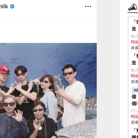
「
造
株
時給
派遣
「
造
株
時給
派遣
N
備
備
UT
時給
派遣
「
梱