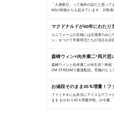
「人身取引」って海外の話だと思って
NSの投稿からも起きています。川島
マクドナルドが40年にわたり
ユニフォームの右袖には出場者のみに
ン」をつけて学童球児たちが頂点を目
森崎ウィン×向井康二“両片思
森崎ウィンと向井康二がW主演！映画『（L
OM STREAMで最速配信。究極のピュ
お値段そのまま45％増量！フ
ファミチキにお弁当にアイスも!?ファ
まま おかわり45％増量作戦」が今夏