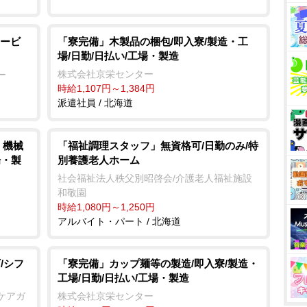
ービ
「寮完備」木製品の梱包/即入寮/製造・工
場/日勤/日払い/工場・製造
株式会社京栄センター
ー
時給1,107円～1,384円
派遣社員 / 北海道
、機械
「福祉調理スタッフ」無資格可/日勤のみ/特
場・製
別養護老人ホーム
社会福祉法人秩父別昭啓会/介護老人福祉施設
和敬園
時給1,080円～1,250円
アルバイト・パート / 北海道
/シフ
「寮完備」カップ麺等の製造/即入寮/製造・
工場/日勤/日払い/工場・製造
ケアガ
株式会社京栄センター