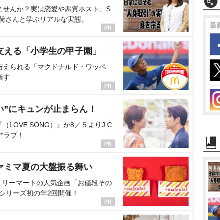
ませんか？実は恋愛や悪質ホスト、S
海荷さんと学ぶリアルな実態。
最
支える「小学生の甲子園」
与えられる「マクドナルド・ワッペ
指す
い”にキュンが止まらん！
OVE SONG）』が8／５よりJ:C
アラブ！
ァミマ夏の大盤振る舞い
ミリーマートの人気企画「お値段その
、シリーズ初の年2回開催！