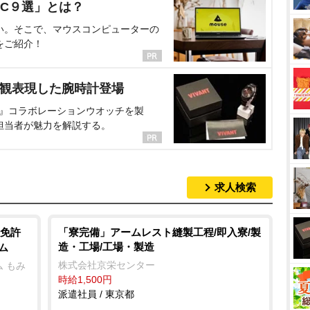
C９選」とは？
い。そこで、マウスコンピューターの
をご紹介！
界観表現した腕時計登場
NT』コラボレーションウオッチを製
担当者が魅力を解説する。
求人検索
免許
「寮完備」アームレスト縫製工程/即入寮/製
造・工場/工場・製造
ム
株式会社京栄センター
 もみ
時給1,500円
派遣社員 / 東京都