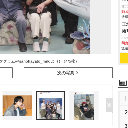
株
時給
派遣
工
給
mo
時給
派遣
ム@sanohayato_milk より) （4/5枚）
次の写真
1
2
3