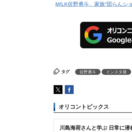
M!LK佐野勇斗、家族“団らん
タグ
佐野勇斗
インスタ発
オリコントピックス
川島海荷さんと学ぶ 日常に潜