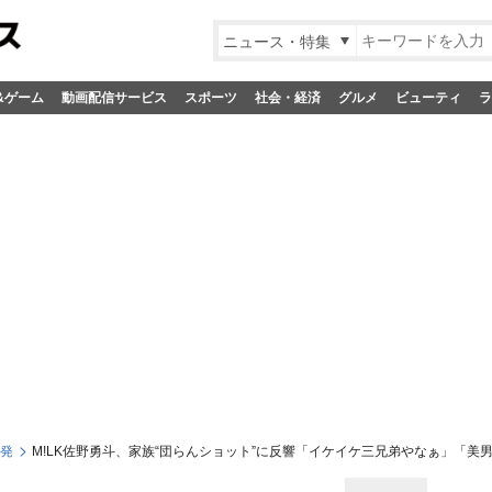
ニュース・特集
&ゲーム
動画配信サービス
スポーツ
社会・経済
グルメ
ビューティ
ラ
S発
M!LK佐野勇斗、家族“団らんショット”に反響「イケイケ三兄弟やなぁ」「美