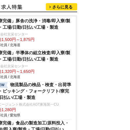
さらに見る
寮完備」豚舎の洗浄・消毒/即入寮/製
・工場/日勤/日払い/工場・製造
式会社京栄センター
1,500円～1,875円
社員 / 北海道
寮完備」半導体の組立検査/即入寮/製
・工場/日勤/日払い/工場・製造
式会社京栄センター
1,320円～1,650円
社員 / 北海道
物流製品の検品・検査・出荷準
EW
・ピッキング・フォークリフト/寮完
/日払い/工場・製造
エージェント株式会社AGT東海第一CU
1,280円
社員 / 愛知県
寮完備」食品の製造加工/原料投入・
包/即入寮/製造・工場/日勤/日払い