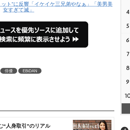
ショット”に反響「イケイケ三兄弟やなぁ」「美男美
女すぎて滅」
4
5
6
7
8
俳優
EBiDAN
9
1
む“人身取引”のリアル