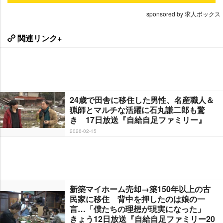
sponsored by 求人ボックス
関連リンク+
24歳で田舎に移住した男性、名産職人＆
猟師とマルチな活躍に石丸謙二郎も驚
き 17日放送『自給自足ファミリー』
2026-02-15
新築マイホーム売却→築150年以上の古
民家に移住 背中を押したのは娘の一
言…「僕たちの理想が現実になった」
きょう12日放送『自給自足ファミリー20