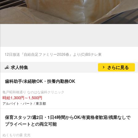
12日放送『自給自足ファミリー2026春』より(C)BSテレ東
求人特集
さらに見る
歯科助手/未経験OK・扶養内勤務OK
亀戸昭和橋通り なのはな歯科クリニック
時給1,300円～1,500円
アルバイト・パート / 東京都
保育スタッフ/週2日・1日4時間からOK/有資格者歓迎/残業なしで
プライベートとの両立可能
ぬくもりの森 北光