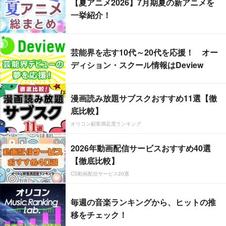
【夏アニメ2026】7月期夏の新アニメを
一挙紹介！
芸能界を志す10代～20代を応援！ オー
ディション・スクール情報はDeview
漫画読み放題サブスクおすすめ11選【徹
底比較】
オリコン顧客満足度ランキング
2026年動画配信サービスおすすめ40選
【徹底比較】
CS動画配信サービス20選
毎週の音楽ランキングから、ヒットの推
移をチェック！