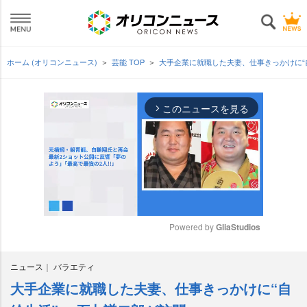
ホーム (オリコンニュース)
芸能 TOP
大手企業に就職した夫妻、仕事きっかけに“
このニュースを見る
arrow_forward_ios
Powered by 
GliaStudios
M
ニュース
バラエティ
u
t
大手企業に就職した夫妻、仕事きっかけに“自
e