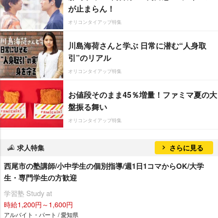
が止まらん！
オリコンタイアップ特集
川島海荷さんと学ぶ 日常に潜む“人身取
引”のリアル
オリコンタイアップ特集
お値段そのまま45％増量！ファミマ夏の大
盤振る舞い
オリコンタイアップ特集
求人特集
さらに見る
西尾市の塾講師/小中学生の個別指導/週1日1コマからOK/大学
生・専門学生の方歓迎
学習塾 Study at
時給1,200円～1,600円
アルバイト・パート / 愛知県