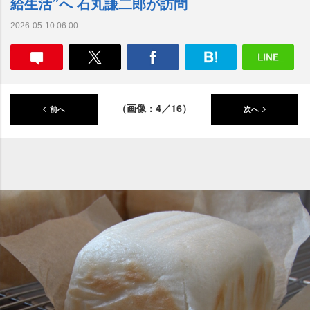
給生活”へ 石丸謙二郎が訪問
2026-05-10 06:00
（画像：4／16）
前へ
次へ