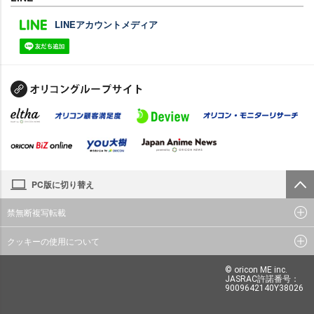
LINEアカウントメディア
PC版に切り替え
禁無断複写転載
クッキーの使用について
© oricon ME inc.
JASRAC許諾番号：
9009642140Y38026