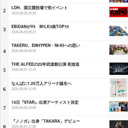
LDH、国立競技場で初イベント
2
2026-08-06 20:00
EBiDANがV4 M!LK3曲TOP10
3
2026-08-05 09:21
TAKERU、ENHYPEN・NI-KIへの思い
4
2026-08-06 06:00
THE ALFEEの22年武道館公演 初放送
5
2026-08-07 13:45
なんばに1.25万人アリーナ誕生へ
6
2026-08-06 11:40
13日『STAR』出演アーティスト決定
7
2026-08-06 20:00
『ノノガ』出身「TAKARA」デビュー
8
2026-08-05 21:00