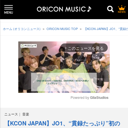
ホーム (オリコンニュース)
ORICON MUSIC TOP
【KCON JAPAN】JO1、
このニュースを見る
arrow_forward_ios
Powered by 
GliaStudios
M
ニュース
音楽
u
t
【KCON JAPAN】JO1、“貫録たっぷり”初の
e