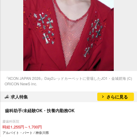
『KCON JAPAN 2026』Day2レッドカーペットに登場したJO1・金城碧海 (C)
ORICON NewS inc.
求人特集
さらに見る
歯科助手/未経験OK・扶養内勤務OK
慶歯科医院
時給1,255円～1,700円
アルバイト・パート / 神奈川県