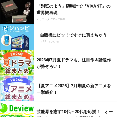
「別班のよう」腕時計で『VIVANT』の
世界観再現
オリコンタイアップ特集
自販機にピッ！ですぐに買えちゃう
（PR）ジハンピ
2026年7月夏ドラマも、注目作＆話題作
が勢ぞろい！
【夏アニメ2026】7月期夏の新アニメを
一挙紹介！
芸能界を志す10代～20代を応援！ オー