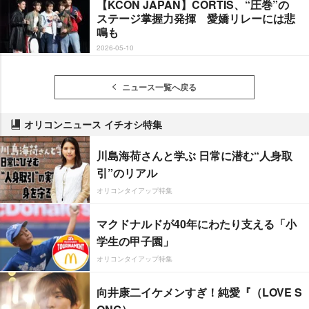
【KCON JAPAN】CORTIS、“圧巻”の
ステージ掌握力発揮 愛嬌リレーには悲
鳴も
2026-05-10
ニュース一覧へ戻る
オリコンニュース イチオシ特集
川島海荷さんと学ぶ 日常に潜む“人身取
引”のリアル
オリコンタイアップ特集
マクドナルドが40年にわたり支える「小
学生の甲子園」
オリコンタイアップ特集
向井康二イケメンすぎ！純愛『（LOVE S