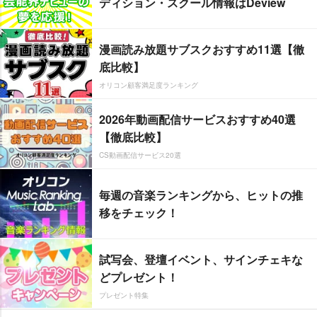
ディション・スクール情報はDeview
漫画読み放題サブスクおすすめ11選【徹
底比較】
オリコン顧客満足度ランキング
2026年動画配信サービスおすすめ40選
【徹底比較】
CS動画配信サービス20選
毎週の音楽ランキングから、ヒットの推
移をチェック！
試写会、登壇イベント、サインチェキな
どプレゼント！
プレゼント特集