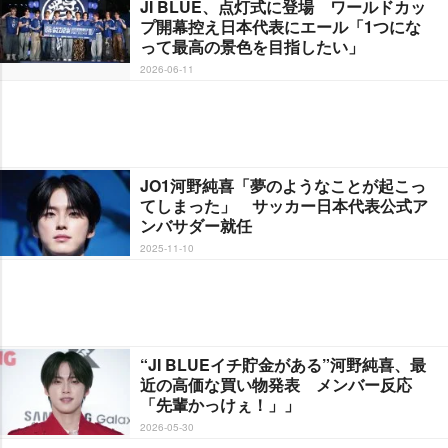
JI BLUE、点灯式に登場 ワールドカッ
プ開幕控え日本代表にエール「1つにな
って最高の景色を目指したい」
2026-06-11
JO1河野純喜「夢のようなことが起こっ
てしまった」 サッカー日本代表公式ア
ンバサダー就任
2025-11-10
“JI BLUEイチ貯金がある”河野純喜、最
近の高価な買い物発表 メンバー反応
「先輩かっけぇ！」」
2026-05-30