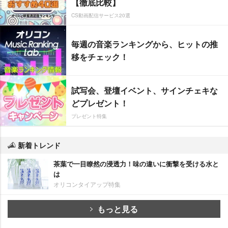
【徹底比較】
CS動画配信サービス20選
毎週の音楽ランキングから、ヒットの推
移をチェック！
試写会、登壇イベント、サインチェキな
どプレゼント！
プレゼント特集
新着トレンド
茶葉で一目瞭然の浸透力！味の違いに衝撃を受ける水と
は
オリコンタイアップ特集
もっと見る