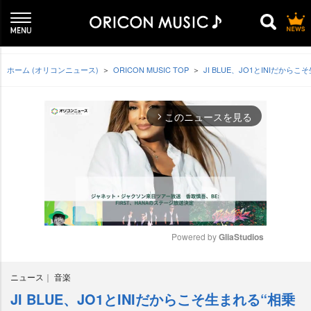
ホーム (オリコンニュース)
ORICON MUSIC TOP
JI BLUE、JO1とINIだ
このニュースを見る
arrow_forward_ios
Powered by 
GliaStudios
M
ニュース
音楽
u
t
JI BLUE、JO1とINIだからこそ生まれる“相乗
e