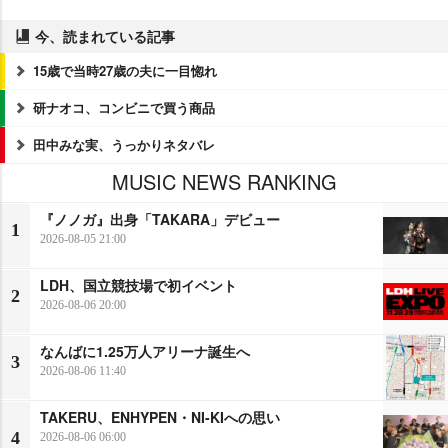
今、読まれている記事
15歳で当時27歳の夫に一目惚れ
研ナオコ、コンビニで買う商品
田中みな実、うっかりネタバレ
MUSIC NEWS RANKING
『ノノガ』出身「TAKARA」デビュー
1
2026-08-05 21:00
LDH、国立競技場で初イベント
2
2026-08-06 20:00
なんばに1.25万人アリーナ誕生へ
3
2026-08-06 11:40
TAKERU、ENHYPEN・NI-KIへの思い
4
2026-08-06 06:00