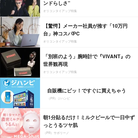
ンドらしさ”
オリコンタイアップ特集
【驚愕】メーカー社員が推す「10万円
台」神コスパPC
オリコンタイアップ特集
「別班のよう」腕時計で『VIVANT』の
世界観再現
オリコンタイアップ特集
自販機にピッ！ですぐに買えちゃう
（PR）ジハンピ
朝1分貼るだけ！ミルクピールで一日中ず
っとうるツヤ肌
（PR）サボリーノ