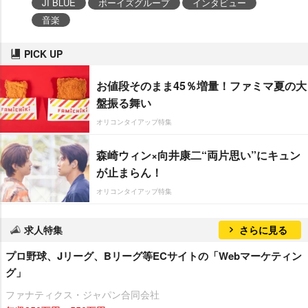
JI BLUE
ボーイズグループ
インタビュー
音楽
PICK UP
お値段そのまま45％増量！ファミマ夏の大
盤振る舞い
オリコンタイアップ特集
森崎ウィン×向井康二“両片思い”にキュン
が止まらん！
オリコンタイアップ特集
求人特集
さらに見る
プロ野球、Jリーグ、Bリーグ等ECサイトの「Webマーケティン
グ」
ファナティクス・ジャパン合同会社