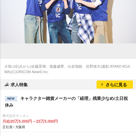
JI BLUE(左から)佐藤景瑚、後藤威尊、白岩瑠姫、佐野雄大(撮影:AYAKO KOJI
MA)(C)ORICON NewS inc.
求人特集
さらに見る
キャラクター雑貨メーカーの「経理」残業少なめ/土日祝
NEW
休み
株式会社サンタン
月給20万5,000円～23万5,000円
正社員 / 大阪府