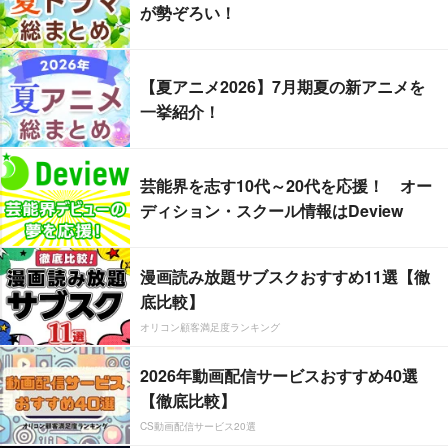
が勢ぞろい！
【夏アニメ2026】7月期夏の新アニメを
一挙紹介！
芸能界を志す10代～20代を応援！ オー
ディション・スクール情報はDeview
漫画読み放題サブスクおすすめ11選【徹
底比較】
オリコン顧客満足度ランキング
2026年動画配信サービスおすすめ40選
【徹底比較】
CS動画配信サービス20選