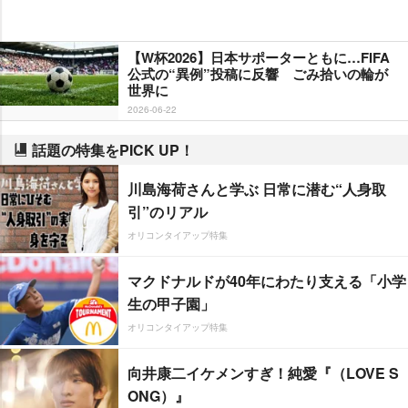
【W杯2026】日本サポーターともに…FIFA
公式の“異例”投稿に反響 ごみ拾いの輪が
世界に
2026-06-22
話題の特集をPICK UP！
川島海荷さんと学ぶ 日常に潜む“人身取
引”のリアル
オリコンタイアップ特集
マクドナルドが40年にわたり支える「小学
生の甲子園」
オリコンタイアップ特集
向井康二イケメンすぎ！純愛『（LOVE S
ONG）』