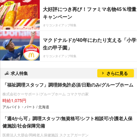
大好評につき再び！ファミマ名物45％増量
キャンペーン
オリコンタイアップ特集
マクドナルドが40年にわたり支える「小学
生の甲子園」
オリコンタイアップ特集
求人特集
さらに見る
「福祉調理スタッフ」調理師免許必須/日勤のみ/グループホーム
株式会社ケーサポート/グループホーム コマクサの家
時給1,075円
アルバイト・パート / 北海道
「週4から可」調理スタッフ/無資格可/シフト相談可/介護老人保
健施設/社会保障完備
医療法人大朋会/岡崎老人保健施設 スクエアガーデン