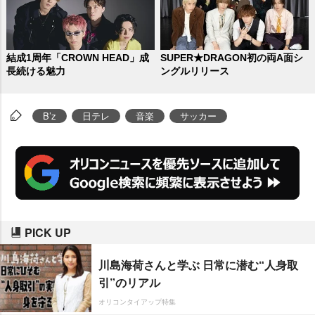
結成1周年「CROWN HEAD」成
SUPER★DRAGON初の両A面シ
長続ける魅力
ングルリリース
B’z
日テレ
音楽
サッカー
PICK UP
川島海荷さんと学ぶ 日常に潜む“人身取
引”のリアル
オリコンタイアップ特集