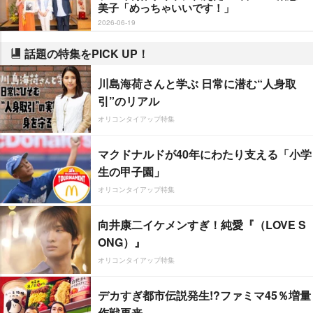
美子「めっちゃいいです！」
2026-06-19
話題の特集をPICK UP！
川島海荷さんと学ぶ 日常に潜む“人身取
引”のリアル
オリコンタイアップ特集
マクドナルドが40年にわたり支える「小学
生の甲子園」
オリコンタイアップ特集
向井康二イケメンすぎ！純愛『（LOVE S
ONG）』
オリコンタイアップ特集
デカすぎ都市伝説発生!?ファミマ45％増量
作戦再来