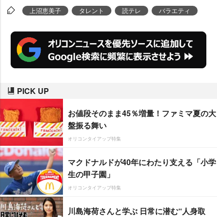
上沼恵美子
タレント
読テレ
バラエティ
PICK UP
お値段そのまま45％増量！ファミマ夏の大
盤振る舞い
オリコンタイアップ特集
マクドナルドが40年にわたり支える「小学
生の甲子園」
オリコンタイアップ特集
川島海荷さんと学ぶ 日常に潜む“人身取