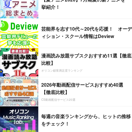
挙紹介！
芸能界を志す10代～20代を応援！ オーデ
ィション・スクール情報はDeview
漫画読み放題サブスクおすすめ11選【徹底
比較】
オリコン顧客満足度ランキング
2026年動画配信サービスおすすめ40選
【徹底比較】
CS動画配信サービス20選
毎週の音楽ランキングから、ヒットの推移
をチェック！