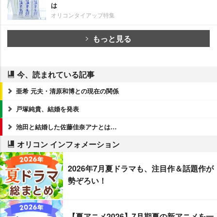
は
オリコンタイアップ特集
もっと見る
今、読まれている記事
亜希 元夫・清原和博との現在の関係
戸塚純貴、結婚を発表
池田と結婚した佐藤佳奈アナとは…
オリコン インフォメーション
2026年7月夏ドラマも、注目作＆話題作が
勢ぞろい！
【夏アニメ2026】7月期夏の新アニメを一