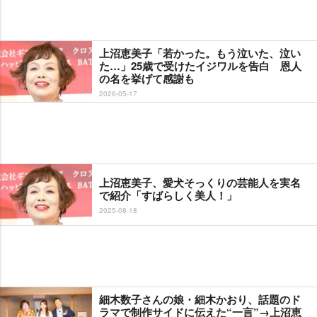
上沼恵美子「若かった。もう泣いた、泣い
た…」25歳で受けたイジワルを告白 恩人
の名を挙げて感謝も
2026-05-17
上沼恵美子、愛犬そっくりの芸能人を実名
で紹介「すばらしく美人！」
2025-08-18
細木数子さんの娘・細木かおり、話題のド
ラマで制作サイドに伝えた“一言”→上沼恵