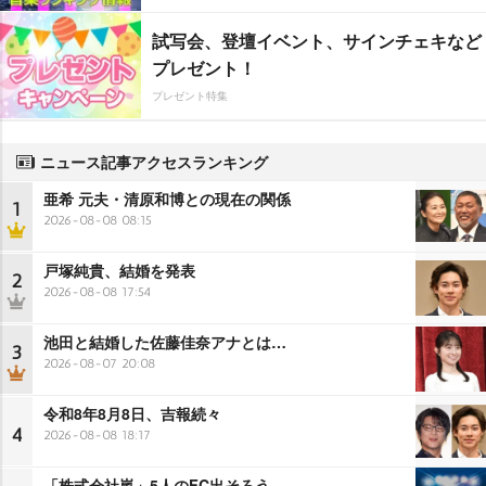
試写会、登壇イベント、サインチェキなど
プレゼント！
プレゼント特集
ニュース記事アクセスランキング
亜希 元夫・清原和博との現在の関係
1
2026-08-08 08:15
戸塚純貴、結婚を発表
2
2026-08-08 17:54
池田と結婚した佐藤佳奈アナとは…
3
2026-08-07 20:08
令和8年8月8日、吉報続々
4
2026-08-08 18:17
「株式会社嵐」5人のFC出そろう