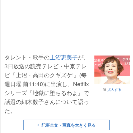
タレント・歌手の
上沼恵美子
が、
3日放送の読売テレビ・中京テレ
ビ『上沼・高田のクギズケ!』(毎
週日曜 前11:40)に出演し、Netflix
拡大する
シリーズ『地獄に堕ちるわよ』で
話題の細木数子さんについて語っ
た。
記事全文・写真を大きく見る