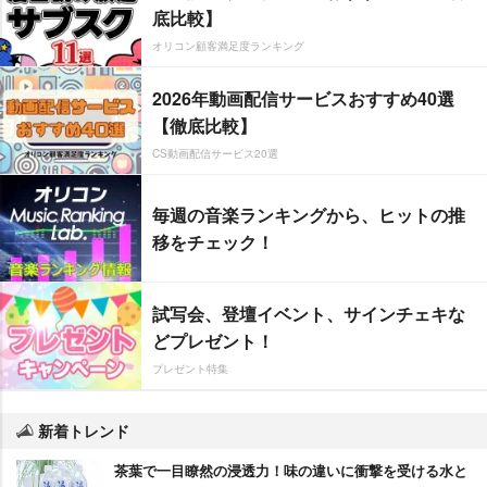
底比較】
オリコン顧客満足度ランキング
2026年動画配信サービスおすすめ40選
【徹底比較】
CS動画配信サービス20選
毎週の音楽ランキングから、ヒットの推
移をチェック！
試写会、登壇イベント、サインチェキな
どプレゼント！
プレゼント特集
新着トレンド
茶葉で一目瞭然の浸透力！味の違いに衝撃を受ける水と