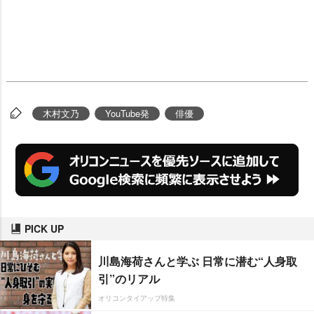
木村文乃
YouTube発
俳優
PICK UP
川島海荷さんと学ぶ 日常に潜む“人身取
引”のリアル
オリコンタイアップ特集