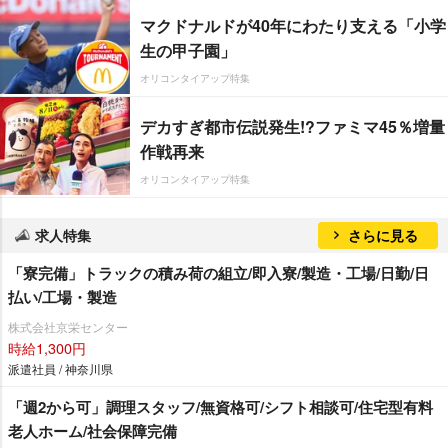
マクドナルドが40年にわたり支える「小学
生の甲子園」
オリコンタイアップ特集
デカすぎ都市伝説発生!?ファミマ45％増量
作戦再来
オリコンタイアップ特集
求人特集
さらに見る
「寮完備」トラックの積み荷の組立/即入寮/製造・工場/日勤/日
払い/工場・製造
株式会社京栄センター
時給1,300円
派遣社員 / 神奈川県
「週2から可」調理スタッフ/無資格可/シフト相談可/住宅型有料
老人ホーム/社会保障完備