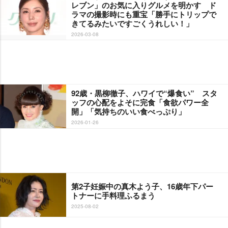
レブン」のお気に入りグルメを明かす ド
ラマの撮影時にも重宝「勝手にトリップで
きてるみたいですごくうれしい！」
2026-03-08
92歳・黒柳徹子、ハワイで“爆食い” スタ
ッフの心配をよそに完食「食欲パワー全
開」「気持ちのいい食べっぷり」
2026-01-26
第2子妊娠中の真木よう子、16歳年下パー
トナーに手料理ふるまう
2025-08-02