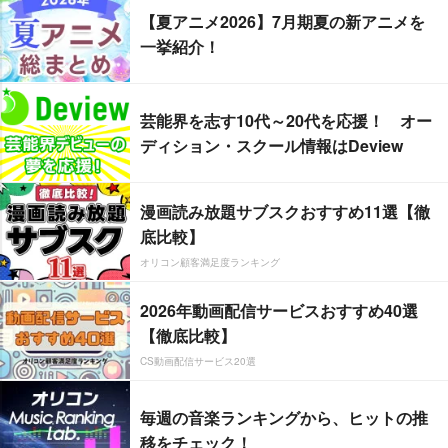
【夏アニメ2026】7月期夏の新アニメを
一挙紹介！
芸能界を志す10代～20代を応援！ オー
ディション・スクール情報はDeview
漫画読み放題サブスクおすすめ11選【徹
底比較】
オリコン顧客満足度ランキング
2026年動画配信サービスおすすめ40選
【徹底比較】
CS動画配信サービス20選
毎週の音楽ランキングから、ヒットの推
移をチェック！