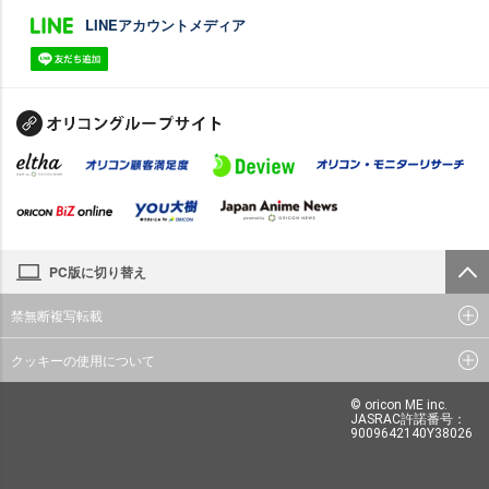
LINEアカウントメディア
PC版に切り替え
禁無断複写転載
クッキーの使用について
© oricon ME inc.
JASRAC許諾番号：
9009642140Y38026