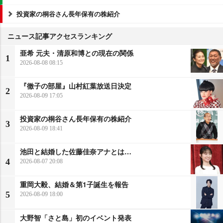
投資家の桐谷さん長年保有の株紹介
ニュース記事アクセスランキング
亜希 元夫・清原和博との現在の関係
1
2026-08-08 08:15
『徹子の部屋』山村紅葉放送日決定
2
2026-08-09 17:05
投資家の桐谷さん長年保有の株紹介
3
2026-08-09 18:41
池田と結婚した佐藤佳奈アナとは…
4
2026-08-07 20:08
重岡大毅、結婚＆第1子誕生を報告
5
2026-08-09 18:00
大野智「さと島」初のイベント発表