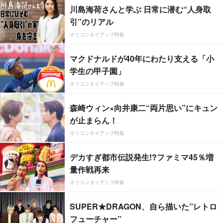
川島海荷さんと学ぶ 日常に潜む“人身取
引”のリアル
オリコンタイアップ特集
マクドナルドが40年にわたり支える「小
学生の甲子園」
オリコンタイアップ特集
森崎ウィン×向井康二“両片思い”にキュン
が止まらん！
オリコンタイアップ特集
デカすぎ都市伝説発生!?ファミマ45％増
量作戦再来
オリコンタイアップ特集
SUPER★DRAGON、自ら描いた”レトロ
フューチャー”