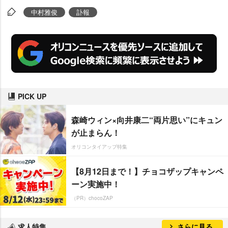
中村雅俊
訃報
PICK UP
森崎ウィン×向井康二“両片思い”にキュン
が止まらん！
オリコンタイアップ特集
【8月12日まで！】チョコザップキャンペ
ーン実施中！
（PR）chocoZAP
求人特集
さらに見る