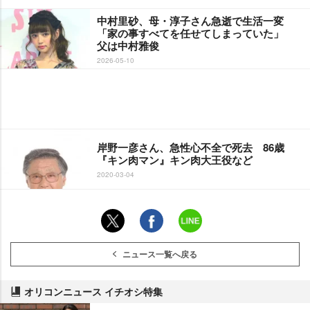
中村里砂、母・淳子さん急逝で生活一変
「家の事すべてを任せてしまっていた」
父は中村雅俊
2026-05-10
岸野一彦さん、急性心不全で死去 86歳
『キン肉マン』キン肉大王役など
2020-03-04
ニュース一覧へ戻る
オリコンニュース イチオシ特集