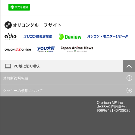
PC版に切り替え
禁無断複写転載
クッキーの使用について
© oricon ME inc.
JASRAC許諾番号：
9009642140Y38026