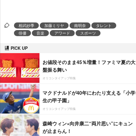
相武紗季
加藤ミリヤ
南明奈
タレント
俳優
音楽
アワード
スポーツ
PICK UP
お値段そのまま45％増量！ファミマ夏の大
盤振る舞い
オリコンタイアップ特集
マクドナルドが40年にわたり支える「小学
生の甲子園」
オリコンタイアップ特集
森崎ウィン×向井康二“両片思い”にキュン
が止まらん！