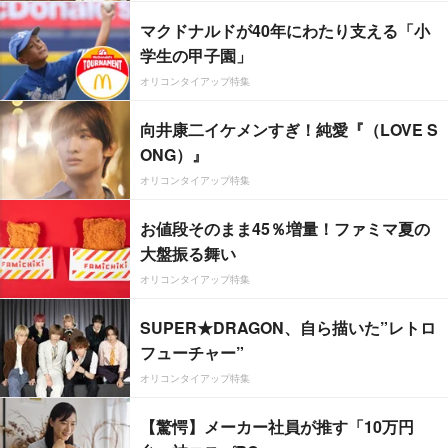
マクドナルドが40年にわたり支える「小
学生の甲子園」
オリコンタイアップ特集
向井康二イケメンすぎ！純愛『（LOVE S
ONG）』
オリコンタイアップ特集
お値段そのまま45％増量！ファミマ夏の
大盤振る舞い
オリコンタイアップ特集
SUPER★DRAGON、自ら描いた”レトロ
フューチャー”
オリコンタイアップ特集
【驚愕】メーカー社員が推す「10万円