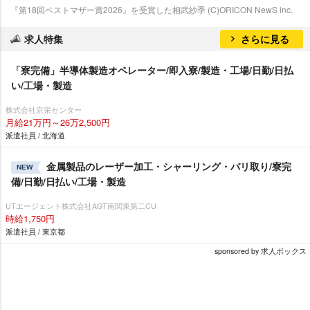
『第18回ベストマザー賞2026』を受賞した相武紗季 (C)ORICON NewS inc.
求人特集
さらに見る
「寮完備」半導体製造オペレーター/即入寮/製造・工場/日勤/日払
い/工場・製造
株式会社京栄センター
月給21万円～26万2,500円
派遣社員 / 北海道
金属製品のレーザー加工・シャーリング・バリ取り/寮完
NEW
備/日勤/日払い/工場・製造
UTエージェント株式会社AGT南関東第二CU
時給1,750円
派遣社員 / 東京都
sponsored by 求人ボックス