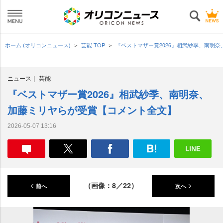
ホーム (オリコンニュース)
芸能 TOP
『ベストマザー賞2026』相武紗季、南明
ニュース
芸能
『ベストマザー賞2026』相武紗季、南明奈、
加藤ミリヤらが受賞【コメント全文】
2026-05-07 13:16
（画像：8／22）
前へ
次へ