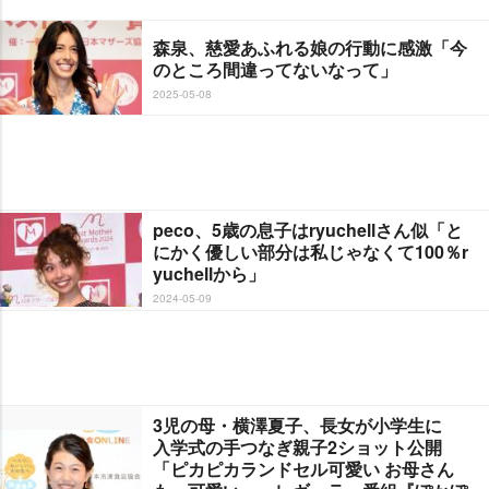
森泉、慈愛あふれる娘の行動に感激「今
のところ間違ってないなって」
2025-05-08
peco、5歳の息子はryuchellさん似「と
にかく優しい部分は私じゃなくて100％r
yuchellから」
2024-05-09
3児の母・横澤夏子、長女が小学生に
入学式の手つなぎ親子2ショット公開
「ピカピカランドセル可愛い お母さん