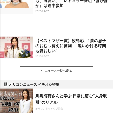
も、可愛い」 レギュラー番組『ぽかぽ
か』は途中参加
2026-04-07
【ベストマザー賞】鮫島彩、1歳の息子
のおむつ替えに奮闘 “追いかける時間
も愛おしい”
2026-05-07
ニュース一覧へ戻る
オリコンニュース イチオシ特集
川島海荷さんと学ぶ 日常に潜む“人身取
引”のリアル
オリコンタイアップ特集