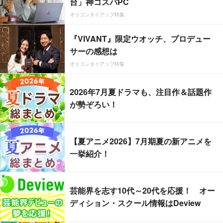
台」神コスパPC
オリコンタイアップ特集
『VIVANT』限定ウオッチ、プロデュー
サーの感想は
オリコンタイアップ特集
2026年7月夏ドラマも、注目作＆話題作
が勢ぞろい！
【夏アニメ2026】7月期夏の新アニメを
一挙紹介！
芸能界を志す10代～20代を応援！ オー
ディション・スクール情報はDeview