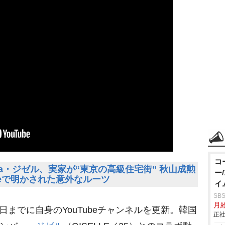
コ
a・ジゼル、実家が“東京の高級住宅街” 秋山成勲
ー
ubeで明かされた意外なルーツ
イ
SB
月給
6日までに自身のYouTubeチャンネルを更新。韓国
正社