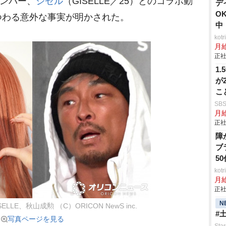
ンバー、
ジゼル
（GISELLE／25）とのコラボ動
デ
O
つわる意外な事実が明かされた。
中
ko
月
正社
1
が
こ
所
SB
月給
正社
障
ブ
5
ko
月
正社
N
ELLE、秋山成勲 （C）ORICON NewS inc.
#
写真ページを見る