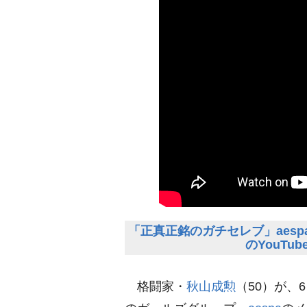
「正真正銘のガチセレブ」aesp
のYouT
格闘家・
秋山成勲
（50）が、