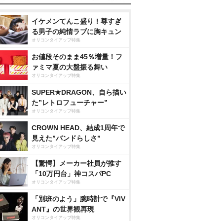
イケメンてんこ盛り！尊すぎ
る男子の純情ラブに胸キュン
オリコンタイアップ特集
お値段そのまま45％増量！フ
ァミマ夏の大盤振る舞い
オリコンタイアップ特集
SUPER★DRAGON、自ら描い
た”レトロフューチャー”
オリコンタイアップ特集
CROWN HEAD、結成1周年で
見えた”バンドらしさ”
オリコンタイアップ特集
【驚愕】メーカー社員が推す
「10万円台」神コスパPC
オリコンタイアップ特集
「別班のよう」腕時計で『VIV
ANT』の世界観再現
オリコンタイアップ特集