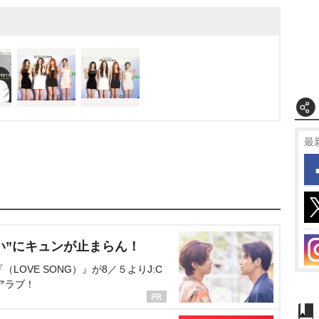
最
い”にキュンが止まらん！
OVE SONG）』が8／５よりJ:C
アラブ！