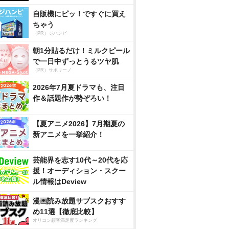
自販機にピッ！ですぐに買え
ちゃう
（PR）ジハンピ
朝1分貼るだけ！ミルクピール
で一日中ずっとうるツヤ肌
（PR）サボリーノ
2026年7月夏ドラマも、注目
作＆話題作が勢ぞろい！
【夏アニメ2026】7月期夏の
新アニメを一挙紹介！
芸能界を志す10代～20代を応
援！オーディション・スクー
ル情報はDeview
漫画読み放題サブスクおすす
め11選【徹底比較】
オリコン顧客満足度ランキング