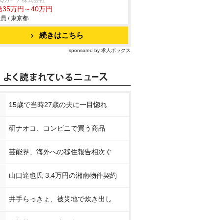
arQガイア株式会社
給35万円～40万円
員 / 東京都
続きはこちら
sponsored by 求人ボックス
15歳で当時27歳の夫に一目惚れ
研ナオコ、コンビニで買う商品
芸能界、海外への移住報告相次ぐ
山口達也氏 3.4万円の湘南物件契約
井手らっきょ、被災地で炊き出し