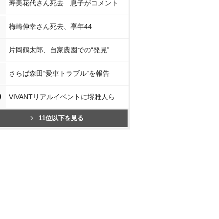
寿美花代さん死去 息子がコメント
梅崎伸幸さん死去、享年44
片岡鶴太郎、自家農園での“発見”
さらば森田“愛車トラブル”を報告
0
VIVANTリアルイベントに堺雅人ら
11位以下を見る