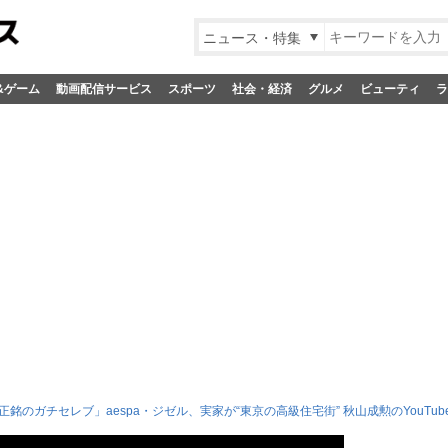
ニュース・特集
&ゲーム
動画配信サービス
スポーツ
社会・経済
グルメ
ビューティ
ラ
正銘のガチセレブ」aespa・ジゼル、実家が“東京の高級住宅街” 秋山成勲のYouT