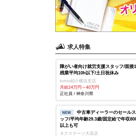
求人特集
障がい者向け就労支援スタッフ/面接1
残業平均10h以下/土日祝休み
kotrio紹介横浜支店
月給24万円～40万円
正社員 / 神奈川県
中古車ディーラーのセールス
NEW
ッフ/平均年齢29.3歳/固定給で年収80
以上も可
ネクステージ大高店