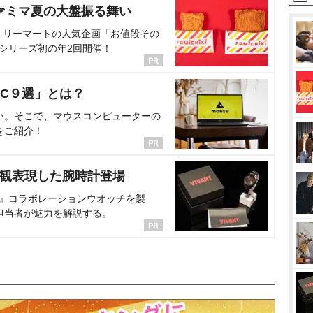
ァミマ夏の大盤振る舞い
ミリーマートの人気企画「お値段その
、シリーズ初の年2回開催！
C９選」とは？
い。そこで、マウスコンピューターの
をご紹介！
界観表現した腕時計登場
NT』コラボレーションウオッチを製
担当者が魅力を解説する。