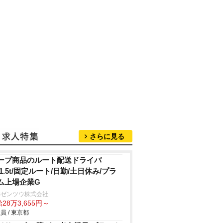
さらに見る
ープ商品のルート配送ドライバ
/1.5t/固定ルート/日勤/土日休み/プラ
ム上場企業G
Sゼンツウ株式会社
28万3,655円～
員 / 東京都