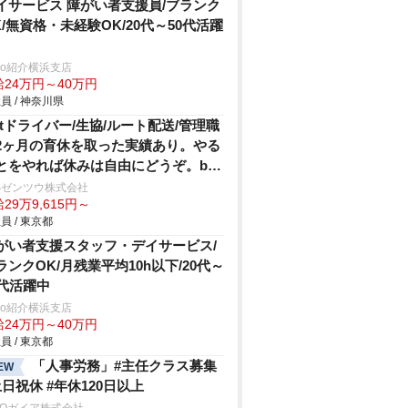
イサービス 障がい者支援員/ブランク
K/無資格・未経験OK/20代～50代活躍
trio紹介横浜支店
給24万円～40万円
員 / 神奈川県
.5tドライバー/生協/ルート配送/管理職
2ヶ月の育休を取った実績あり。やる
とをやれば休みは自由にどうぞ。by
長
Sゼンツウ株式会社
29万9,615円～
員 / 東京都
がい者支援スタッフ・デイサービス/
ランクOK/月残業平均10h以下/20代～
0代活躍中
trio紹介横浜支店
給24万円～40万円
員 / 東京都
「人事労務」#主任クラス募集
EW
土日祝休 #年休120日以上