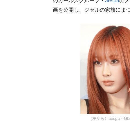
のガールズグループ・
aespa
のメ
画を公開し、ジゼルの家族にま
（左から）aespa・GIS