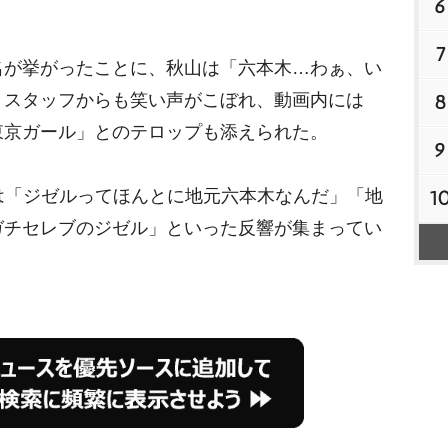
6
M
7
が挙がったことに、秋山は「六本木…わぁ、い
u
t
。スタッフからも笑い声がこぼれ、動画内には
8
e
東京ガール」とのテロップも添えられた。
9
は「ジゼルってほんとに地元六本木なんだ」「地
1
ガチセレブのジゼル」といった反響が集まってい