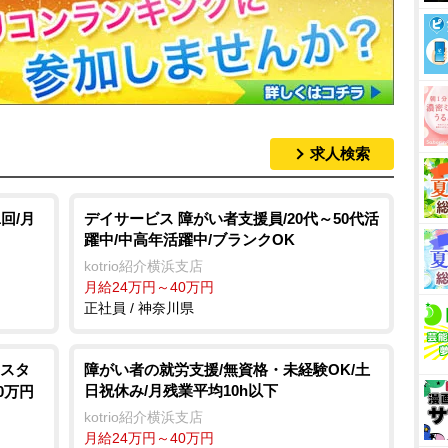
求人検索
回/月
デイサービス 障がい者支援員/20代～50代活
躍中/中高年活躍中/ブランクOK
kotrio紹介横浜支店
月給24万円～40万円
正社員 / 神奈川県
スタ
障がい者の就労支援/無資格・未経験OK/土
日祝休み/月残業平均10h以下
0万円
kotrio紹介横浜支店
月給24万円～40万円