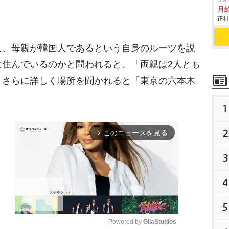
St
月
正社
、母親が韓国人であるという自身のルーツを説
に住んでいるのかと問われると、「両親は2人とも
、さらに詳しく場所を聞かれると「東京の六本木
1
2
このニュースを見る
arrow_forward_ios
3
4
5
Powered by 
GliaStudios