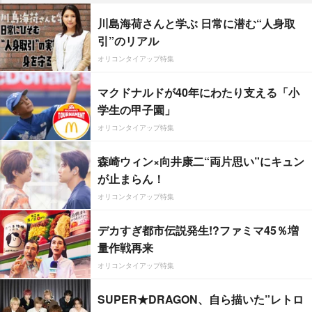
川島海荷さんと学ぶ 日常に潜む“人身取
引”のリアル
オリコンタイアップ特集
マクドナルドが40年にわたり支える「小
学生の甲子園」
オリコンタイアップ特集
森崎ウィン×向井康二“両片思い”にキュン
が止まらん！
オリコンタイアップ特集
デカすぎ都市伝説発生!?ファミマ45％増
量作戦再来
オリコンタイアップ特集
SUPER★DRAGON、自ら描いた”レトロ