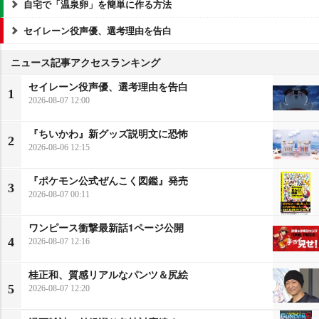
自宅で「温泉卵」を簡単に作る方法
セイレーン役声優、選考理由を告白
ニュース記事アクセスランキング
セイレーン役声優、選考理由を告白
1
2026-08-07 12:00
『ちいかわ』新グッズ説明文に恐怖
2
2026-08-06 12:15
『ポケモン公式ぜんこく図鑑』発売
3
2026-08-07 00:11
ワンピース衝撃最新話1ページ公開
4
2026-08-07 12:16
桂正和、質感リアルなパンツ＆尻絵
5
2026-08-07 12:20