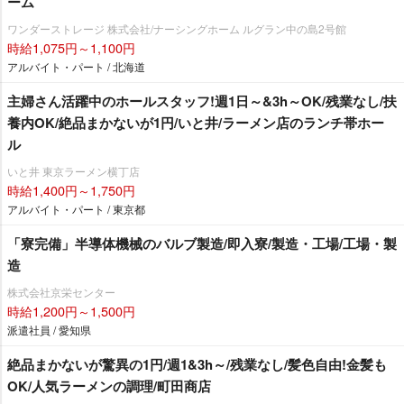
ーム
ワンダーストレージ 株式会社/ナーシングホーム ルグラン中の島2号館
時給1,075円～1,100円
アルバイト・パート / 北海道
主婦さん活躍中のホールスタッフ!週1日～&3h～OK/残業なし/扶
養内OK/絶品まかないが1円/いと井/ラーメン店のランチ帯ホー
ル
いと井 東京ラーメン横丁店
時給1,400円～1,750円
アルバイト・パート / 東京都
「寮完備」半導体機械のバルブ製造/即入寮/製造・工場/工場・製
造
株式会社京栄センター
時給1,200円～1,500円
派遣社員 / 愛知県
絶品まかないが驚異の1円/週1&3h～/残業なし/髪色自由!金髪も
OK/人気ラーメンの調理/町田商店