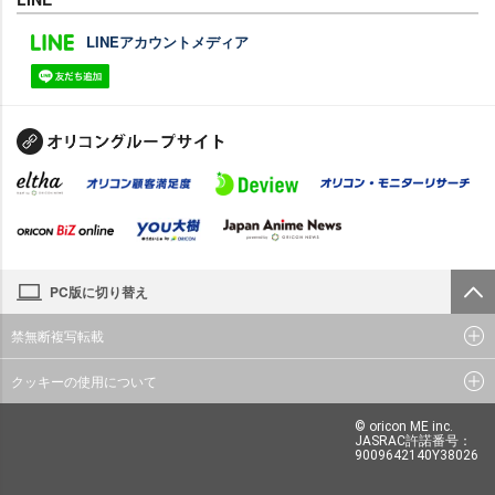
LINEアカウントメディア
PC版に切り替え
禁無断複写転載
クッキーの使用について
© oricon ME inc.
JASRAC許諾番号：
9009642140Y38026