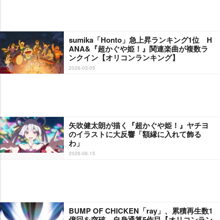
sumika「Honto」急上昇ランキング1位 H
ANA&『超かぐや姫！』関連楽曲が複数ラ
ンクイン【オリコンランキング】
2026-03-05
矢吹健太朗が描く『超かぐや姫！』ヤチヨ
のイラストに大反響「額縁に入れて飾る
わ」
2026-06-15
BUMP OF CHICKEN「ray」、累積再生数1
億回を突破 自身通算5作目【オリコンラン