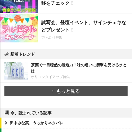
移をチェック！
試写会、登壇イベント、サインチェキな
どプレゼント！
プレゼント特集
新着トレンド
茶葉で一目瞭然の浸透力！味の違いに衝撃を受ける水と
は
オリコンタイアップ特集
もっと見る
今、読まれている記事
田中みな実、うっかりネタバレ