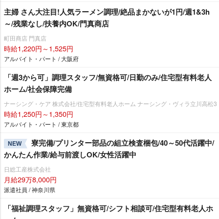
主婦 さん大注目!人気ラーメン調理/絶品まかないが1円/週1&3h
～/残業なし/扶養内OK/門真商店
町田商店 門真店
時給1,220円～1,525円
アルバイト・パート / 大阪府
「週3から可」調理スタッフ/無資格可/日勤のみ/住宅型有料老人
ホーム/社会保障完備
ナーシング・ケア 株式会社/住宅型有料老人ホーム ナーシング・ヴィラ立川高松3
時給1,250円～1,350円
アルバイト・パート / 東京都
寮完備/プリンター部品の組立検査梱包/40～50代活躍中/
NEW
かんたん作業/給与前渡しOK/女性活躍中
日総工産株式会社
月給29万8,000円
派遣社員 / 神奈川県
「福祉調理スタッフ」無資格可/シフト相談可/住宅型有料老人ホ