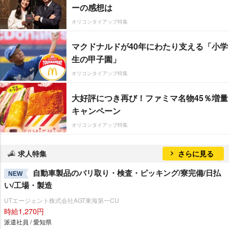
ーの感想は
オリコンタイアップ特集
マクドナルドが40年にわたり支える「小学
生の甲子園」
オリコンタイアップ特集
大好評につき再び！ファミマ名物45％増量
キャンペーン
オリコンタイアップ特集
求人特集
さらに見る
自動車製品のバリ取り・検査・ピッキング/寮完備/日払
NEW
い/工場・製造
UTエージェント株式会社AGT東海第一CU
時給1,270円
派遣社員 / 愛知県