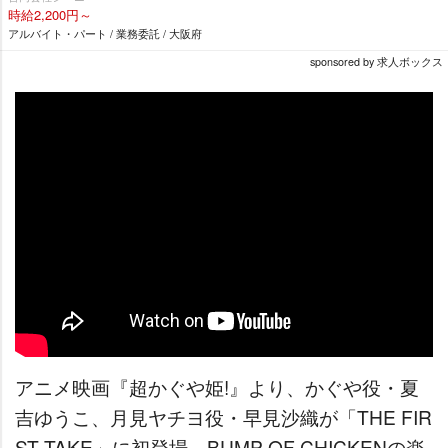
時給2,200円～
アルバイト・パート / 業務委託 / 大阪府
sponsored by 求人ボックス
アニメ映画『超かぐや姫!』より、かぐや役・夏
吉ゆうこ、月見ヤチヨ役・早見沙織が「THE FIR
ST TAKE」に初登場。BUMP OF CHICKENの楽