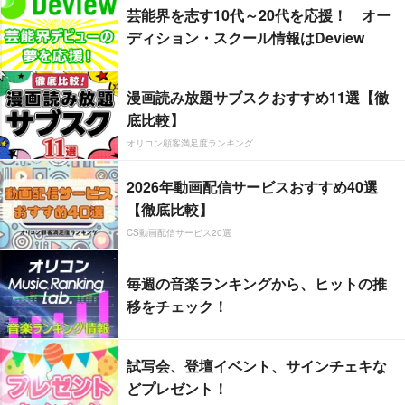
芸能界を志す10代～20代を応援！ オー
ディション・スクール情報はDeview
漫画読み放題サブスクおすすめ11選【徹
底比較】
オリコン顧客満足度ランキング
2026年動画配信サービスおすすめ40選
【徹底比較】
CS動画配信サービス20選
毎週の音楽ランキングから、ヒットの推
移をチェック！
試写会、登壇イベント、サインチェキな
どプレゼント！