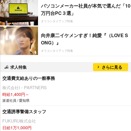
パソコンメーカー社員が本気で選んだ「10
万円台PC３選」
オリコンタイアップ特集
向井康二イケメンすぎ！純愛『（LOVE S
ONG）』
オリコンタイアップ特集
求人特集
さらに見る
交通費支給ありの一般事務
株式会社I・PARTNERS
時給1,400円～
派遣社員 / 愛知県
交通誘導警備スタッフ
FUKURU株式会社
日給1万1,000円