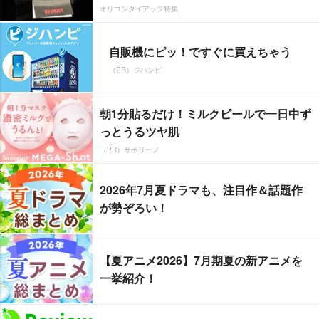
オリコンタイアップ特集
自販機にピッ！ですぐに買えちゃう
（PR）ジハンピ
朝1分貼るだけ！ミルクピールで一日中ず
っとうるツヤ肌
（PR）サボリーノ
2026年7月夏ドラマも、注目作＆話題作
が勢ぞろい！
【夏アニメ2026】7月期夏の新アニメを
一挙紹介！