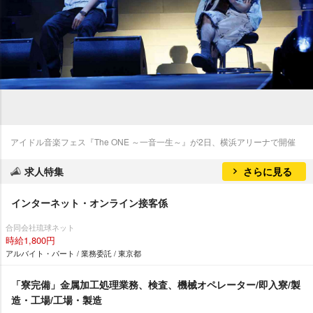
アイドル音楽フェス『The ONE ～一音一生～』が2日、横浜アリーナで開催
求人特集
さらに見る
インターネット・オンライン接客係
合同会社琉球ネット
時給1,800円
アルバイト・パート / 業務委託 / 東京都
「寮完備」金属加工処理業務、検査、機械オペレーター/即入寮/製
造・工場/工場・製造