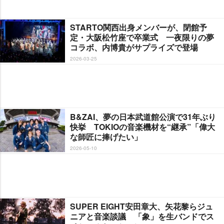
STARTO関西出身メンバーが、閉館予
定・大阪松竹座で卒業式 一夜限りの夢
コラボ、内博貴がサプライズで登場
2026-03-25
B&ZAI、夢の日本武道館公演で31年ぶり
快挙 TOKIOの音楽機材を“継承”「偉大
な師匠に捧げたい」
2026-05-10
SUPER EIGHT安田章大、矢花黎らジュ
ニアと音楽談議 「象」を生バンドでス