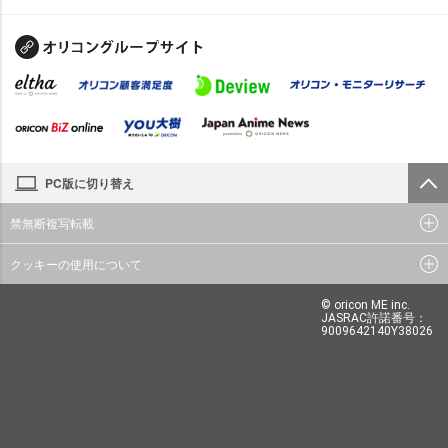
PC版に切り替え
禁無断複写転載
クッキーの使用について
© oricon ME inc.
JASRAC許諾番号：
9009642140Y38026