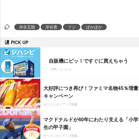
岸谷五朗
岸谷香
フジ
ぽかぽか
PICK UP
自販機にピッ！ですぐに買えちゃう
（PR）ジハンピ
大好評につき再び！ファミマ名物45％増量
キャンペーン
オリコンタイアップ特集
マクドナルドが40年にわたり支える「小学
生の甲子園」
オリコンタイアップ特集