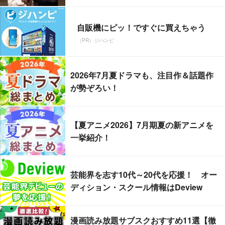
自販機にピッ！ですぐに買えちゃう
（PR）ジハンピ
2026年7月夏ドラマも、注目作＆話題作
が勢ぞろい！
【夏アニメ2026】7月期夏の新アニメを
一挙紹介！
芸能界を志す10代～20代を応援！ オー
ディション・スクール情報はDeview
漫画読み放題サブスクおすすめ11選【徹