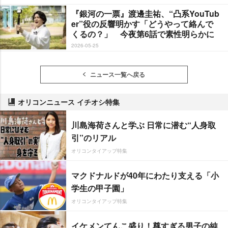
『銀河の一票』渡邊圭祐、“凸系YouTub
er”役の反響明かす「どうやって絡んで
くるの？」 今夜第6話で素性明らかに
2026-05-25
ニュース一覧へ戻る
オリコンニュース イチオシ特集
川島海荷さんと学ぶ 日常に潜む“人身取
引”のリアル
オリコンタイアップ特集
マクドナルドが40年にわたり支える「小
学生の甲子園」
オリコンタイアップ特集
イケメンてんこ盛り！尊すぎる男子の純