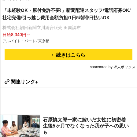
「未経験OK・原付免許不要!」新聞配達スタッフ/電話応募OK/
社宅完備/引っ越し費用全額負担/1日5時間/日払いOK
株式会社朝日新聞立川総合販売 田園調布
日給8,340円～
アルバイト・パート / 東京都
続きはこちら
sponsored by 求人ボックス
関連リンク+
石原慎太郎一家に嫁いだ女性に初密着
生後5ヶ月でなくなった我が子への思い
も