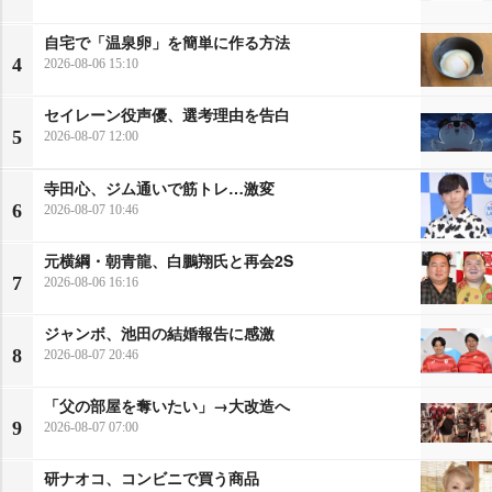
自宅で「温泉卵」を簡単に作る方法
4
2026-08-06 15:10
セイレーン役声優、選考理由を告白
5
2026-08-07 12:00
寺田心、ジム通いで筋トレ…激変
6
2026-08-07 10:46
元横綱・朝青龍、白鵬翔氏と再会2S
7
2026-08-06 16:16
ジャンボ、池田の結婚報告に感激
8
2026-08-07 20:46
「父の部屋を奪いたい」→大改造へ
9
2026-08-07 07:00
研ナオコ、コンビニで買う商品