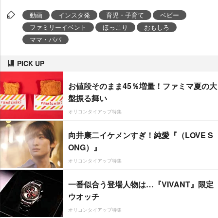
動画
インスタ発
育児・子育て
ベビー
ファミリーイベント
ほっこり
おもしろ
ママ・パパ
PICK UP
お値段そのまま45％増量！ファミマ夏の大
盤振る舞い
オリコンタイアップ特集
向井康二イケメンすぎ！純愛『（LOVE S
ONG）』
オリコンタイアップ特集
一番似合う登場人物は…『VIVANT』限定
ウオッチ
オリコンタイアップ特集