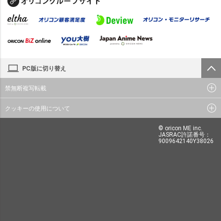
PC版に切り替え
禁無断複写転載
クッキーの使用について
© oricon ME inc.
JASRAC許諾番号：
9009642140Y38026