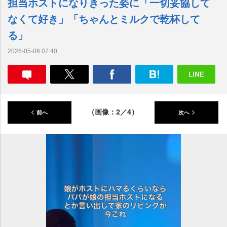
担当ホストになりきった姿に「一切妥協して
なくて好き」「ちゃんとミルクで乾杯して
る」
2026-05-06 07:40
（画像：2／4）
前へ
次へ