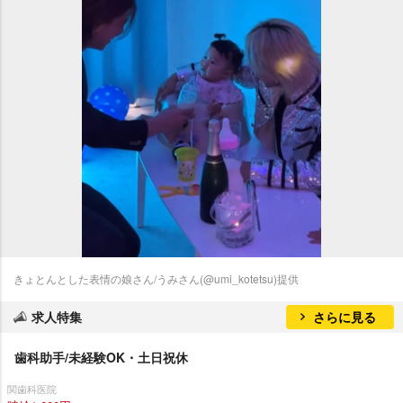
きょとんとした表情の娘さん/うみさん(@umi_kotetsu)提供
求人特集
さらに見る
歯科助手/未経験OK・土日祝休
関歯科医院