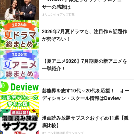
サーの感想は
オリコンタイアップ特集
2026年7月夏ドラマも、注目作＆話題作
が勢ぞろい！
【夏アニメ2026】7月期夏の新アニメを
一挙紹介！
芸能界を志す10代～20代を応援！ オー
ディション・スクール情報はDeview
漫画読み放題サブスクおすすめ11選【徹
底比較】
オリコン顧客満足度ランキング