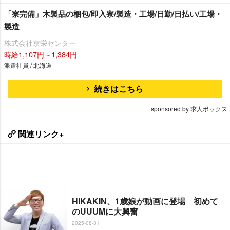
「寮完備」木製品の梱包/即入寮/製造・工場/日勤/日払い/工場・
製造
株式会社京栄センター
時給1,107円～1,384円
派遣社員 / 北海道
続きはこちら
sponsored by 求人ボックス
関連リンク+
HIKAKIN、1歳娘が動画に登場 初めて
のUUUMに大興奮
2025-08-31