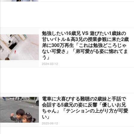
勉強したい16歳兄 VS 遊びたい1歳妹の
甘いバトル＆高3兄の授業参観に来た2歳
弟に300万再生「これは勉強どころじゃ
ない可愛さ」「弟可愛がる姿に惚れてま
う」
2024-03-12
電車に大喜びする難聴の2歳妹と手話で
会話する5歳兄の姿に反響「優しいお兄
ちゃん」「テンションの上がり方が可愛
い」
2025-06-12