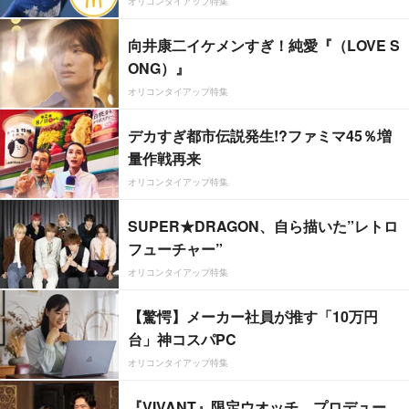
オリコンタイアップ特集
向井康二イケメンすぎ！純愛『（LOVE S
ONG）』
オリコンタイアップ特集
デカすぎ都市伝説発生!?ファミマ45％増
量作戦再来
オリコンタイアップ特集
SUPER★DRAGON、自ら描いた”レトロ
フューチャー”
オリコンタイアップ特集
【驚愕】メーカー社員が推す「10万円
台」神コスパPC
オリコンタイアップ特集
『VIVANT』限定ウオッチ、プロデュー