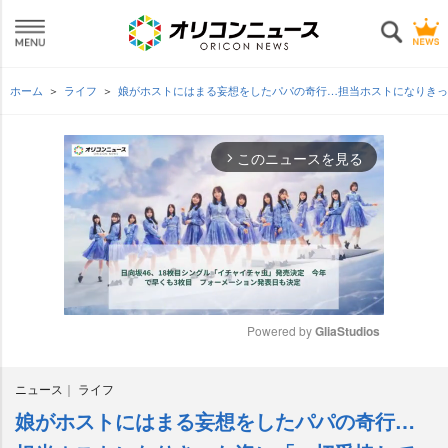
ホーム
ライフ
娘がホストにはまる妄想をしたパパの奇行…担当ホストになりき
このニュースを見る
arrow_forward_ios
Powered by 
GliaStudios
M
ニュース
ライフ
u
t
娘がホストにはまる妄想をしたパパの奇行…
e