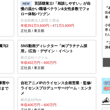
言語聴覚士/「相談しやすい」が自
NEW
『
慢の温かい職場ベテラン&女性多数でフォ
出
ロー体制バツグン
者
社会医療法人財団 仁医会
小
年収351万3,600円～471万3,600円
早
正社員 / 東京都
た
『
賞与2
SNS動画ディレクター「㈱プラチナム採
演
用」/広告・デザイン・イベント
株式会社ベクトル
年収402万円～600万円
正社員 / 東京都
能障害
自社アニメIPのライセンス企画営業・監修/
ライセンスプロデューサー/ゲーム・エンタ
来まで
メ
株式会社Plott
年収400万円～600万円
正社員 / 東京都