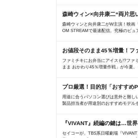
森崎ウィン×向井康二“両片思
森崎ウィンと向井康二がW主演！映画『（L
OM STREAMで最速配信。究極のピュ
お値段そのまま45％増量！フ
ファミチキにお弁当にアイスも!?ファ
まま おかわり45％増量作戦」が今夏
プロ厳選！目的別「おすすめP
用途に合うパソコン選びは意外と難し
製品担当者が用途別のおすすめモデル
『VIVANT』続編の鍵は…世
セイコーが、TBS系日曜劇場『VIVA