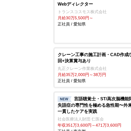
Webディレクター
トランスコスモス株式会社
月給30万5,500円～
正社員 / 愛知県
クレーン工事の施工計画・CAD作成/
回+決算賞与あり
丸正クレーン作業株式会社
月給35万2,000円～38万円
正社員 / 愛知県
言語聴覚士・ST/高次脳機
NEW
失語症の専門性を極める急性期〜外
一貫したケアを実践
社会医療法人財団 仁医会
年収351万3,600円～471万3,600円