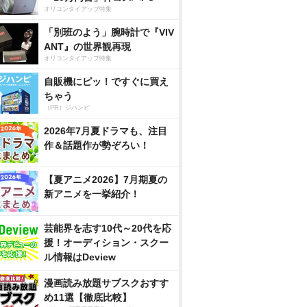
オリコンタイアップ特集
「別班のよう」腕時計で『VIV
ANT』の世界観再現
オリコンタイアップ特集
自販機にピッ！ですぐに買え
ちゃう
（PR）ジハンピ
2026年7月夏ドラマも、注目
作＆話題作が勢ぞろい！
【夏アニメ2026】7月期夏の
新アニメを一挙紹介！
芸能界を志す10代～20代を応
援！オーディション・スクー
ル情報はDeview
漫画読み放題サブスクおすす
め11選【徹底比較】