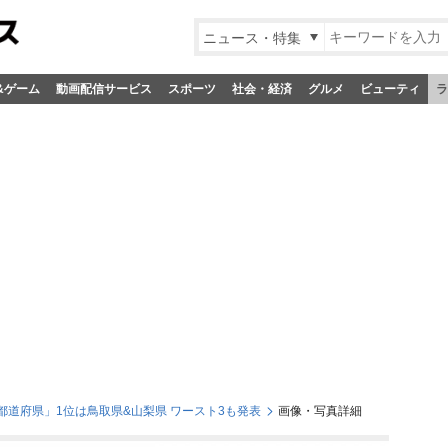
ニュース・特集
&ゲーム
動画配信サービス
スポーツ
社会・経済
グルメ
ビューティ
ラ
道府県」1位は鳥取県&山梨県 ワースト3も発表
画像・写真詳細