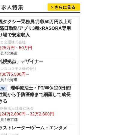
さらに見る
幌タクシー乗務員/月収50万円以上可
/隔日勤務/アプリ3種×RASORA専用
り場で安定収入
こと交通株式会社
給25万円～50万円
員 / 北海道
札幌拠点」デザイナー
ランスコスモス株式会社
30万5,500円～
員 / 北海道
理学療法士・PT/年休120日超!
EW
性期から予防医療まで網羅して成長
きる
医療法人財団 仁医会
24万2,800円～32万2,800円
員 / 東京都
ラストレーター/ゲーム・エンタメ