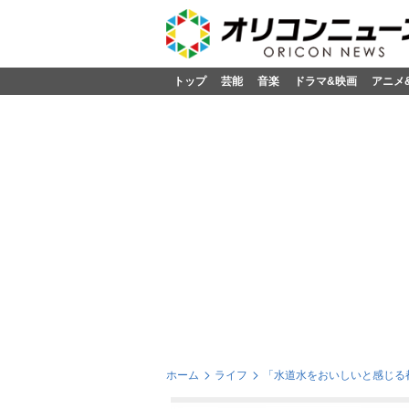
トップ
芸能
音楽
ドラマ&映画
アニメ
ホーム
ライフ
「水道水をおいしいと感じる都