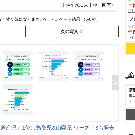
株
年収
正社
プ
全性が気になりますか?」アンケート結果 （6/8枚）
株
次の写真
年収
正社
茶
違
オ
道府県」1位は鳥取県&山梨県 ワースト3も発表