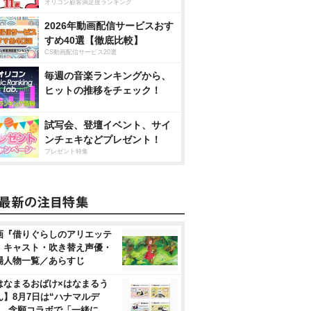
オリコン顧客満足度ランキング
2026年動画配信サービスおす
すめ40選【徹底比較】
CS動画配信サービス20選
毎週の音楽ランキングから、
ヒットの推移をチェック！
試写会、登壇イベント、サイ
ンチェキなどプレゼント！
プレゼント特集
画『借りぐらしのアリエッテ
』キャスト・吹き替え声優・
場人物一覧／あらすじ
はなまるおばけ×はなまるう
ん】8月7日は“ハナマルデ
”、念願コラボで「一緒に…