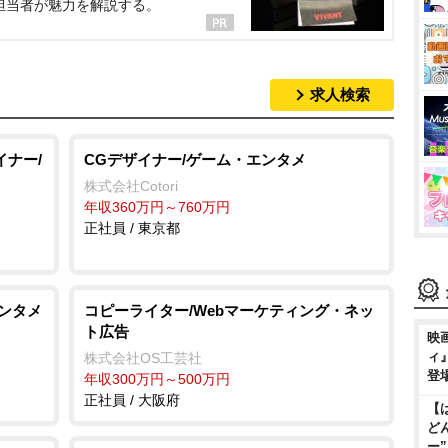
担当者が魅力を解説する。
求人検索
イナー/
CGデザイナー/ゲーム・エンタメ
株式会社Cotori
年収360万円～760万円
正社員 / 東京都
エンタメ
コピーライター/Webマーケティング・ネッ
ト広告
映
ィ
株式会社OS工芸社
登
年収300万円～500万円
正社員 / 大阪府
【
ど
ー