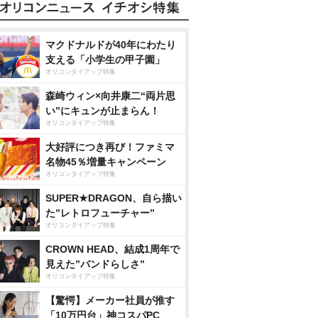
マクドナルドが40年にわたり
支える「小学生の甲子園」
オリコンタイアップ特集
森崎ウィン×向井康二“両片思
い”にキュンが止まらん！
オリコンタイアップ特集
大好評につき再び！ファミマ
名物45％増量キャンペーン
オリコンタイアップ特集
SUPER★DRAGON、自ら描い
た”レトロフューチャー”
オリコンタイアップ特集
CROWN HEAD、結成1周年で
見えた”バンドらしさ”
オリコンタイアップ特集
【驚愕】メーカー社員が推す
「10万円台」神コスパPC