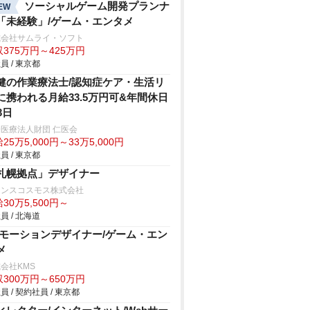
ソーシャルゲーム開発プランナ
EW
「未経験」/ゲーム・エンタメ
式会社サムライ・ソフト
375万円～425万円
員 / 東京都
健の作業療法士/認知症ケア・生活リ
に携われる月給33.5万円可&年間休日
3日
医療法人財団 仁医会
25万5,000円～33万5,000円
員 / 東京都
札幌拠点」デザイナー
ランスコスモス株式会社
30万5,500円～
員 / 北海道
Dモーションデザイナー/ゲーム・エン
メ
会社KMS
300万円～650万円
員 / 契約社員 / 東京都