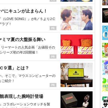
い”にキュンが止まらん！
OVE SONG）』が8／５よりJ:C
アラブ！
ァミマ夏の大盤振る舞い
ミリーマートの人気企画「お値段その
、シリーズ初の年2回開催！
C９選」とは？
い。そこで、マウスコンピューターの
をご紹介！
界観表現した腕時計登場
NT』コラボレーションウオッチを製