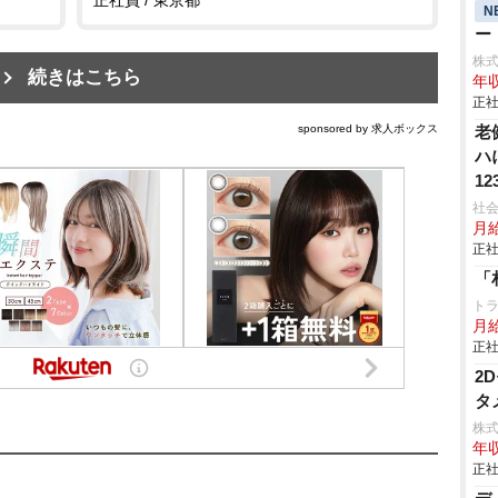
N
ー
株
続きはこちら
年収
正社
sponsored by 求人ボックス
老
ハ
12
社会
月給
正社
「
ト
月給
正社
2
タ
株式
年収
正社