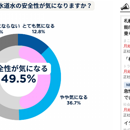
札
能
乗
ま
月
正社
「
ト
月給
正社
N
急
で
社会
月給
正社
イ