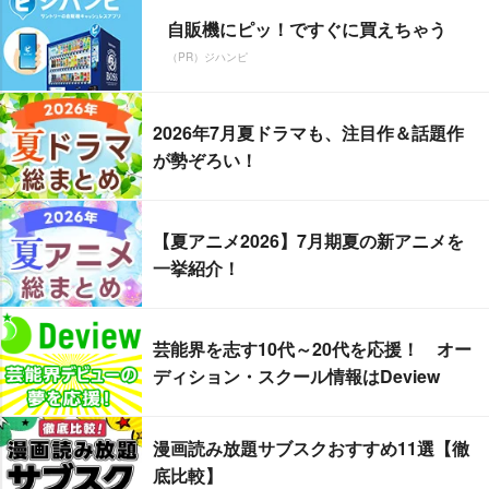
自販機にピッ！ですぐに買えちゃう
（PR）ジハンピ
2026年7月夏ドラマも、注目作＆話題作
が勢ぞろい！
【夏アニメ2026】7月期夏の新アニメを
一挙紹介！
芸能界を志す10代～20代を応援！ オー
ディション・スクール情報はDeview
漫画読み放題サブスクおすすめ11選【徹
底比較】