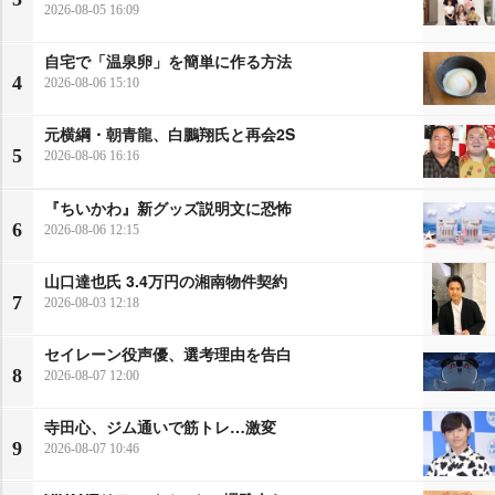
2026-08-05 16:09
自宅で「温泉卵」を簡単に作る方法
4
2026-08-06 15:10
元横綱・朝青龍、白鵬翔氏と再会2S
5
2026-08-06 16:16
『ちいかわ』新グッズ説明文に恐怖
6
2026-08-06 12:15
山口達也氏 3.4万円の湘南物件契約
7
2026-08-03 12:18
セイレーン役声優、選考理由を告白
8
2026-08-07 12:00
寺田心、ジム通いで筋トレ…激変
9
2026-08-07 10:46