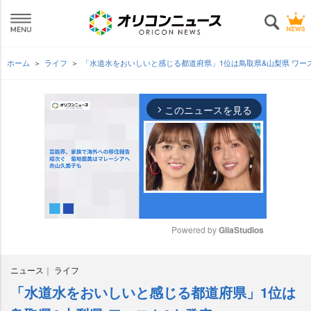
ホーム
ライフ
「水道水をおいしいと感じる都道府県」1位は鳥取県&山梨県 ワー
このニュースを見る
arrow_forward_ios
Powered by 
GliaStudios
M
ニュース
ライフ
u
t
「水道水をおいしいと感じる都道府県」1位は
e