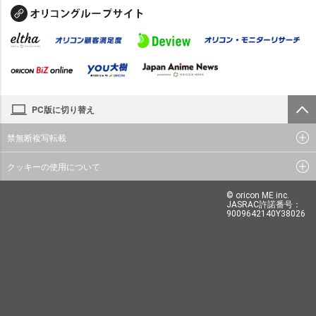
PC版に切り替え
禁無断複写転載
クッキーの使用について
© oricon ME inc.
JASRAC許諾番号：
9009642140Y38026