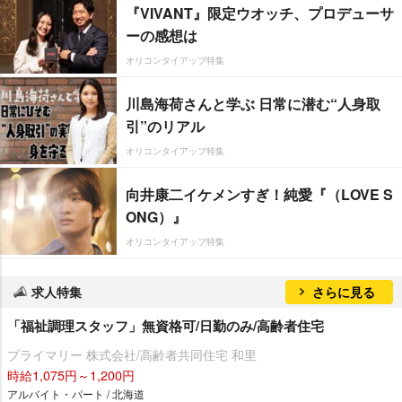
『VIVANT』限定ウオッチ、プロデューサ
ーの感想は
オリコンタイアップ特集
川島海荷さんと学ぶ 日常に潜む“人身取
引”のリアル
オリコンタイアップ特集
向井康二イケメンすぎ！純愛『（LOVE S
ONG）』
オリコンタイアップ特集
求人特集
さらに見る
「福祉調理スタッフ」無資格可/日勤のみ/高齢者住宅
プライマリー 株式会社/高齢者共同住宅 和里
時給1,075円～1,200円
アルバイト・パート / 北海道