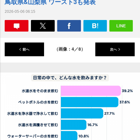
鳥取県&山梨県 ワースト3も発表
2026-05-06 06:15
（画像：4／8）
前へ
次へ