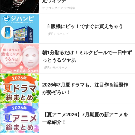
定ウオッチ
オリコンタイアップ特集
自販機にピッ！ですぐに買えちゃう
（PR）ジハンピ
朝1分貼るだけ！ミルクピールで一日中ず
っとうるツヤ肌
（PR）サボリーノ
2026年7月夏ドラマも、注目作＆話題作
が勢ぞろい！
【夏アニメ2026】7月期夏の新アニメを
一挙紹介！