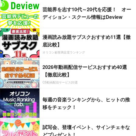
芸能界を志す10代～20代を応援！ オー
ディション・スクール情報はDeview
漫画読み放題サブスクおすすめ11選【徹
底比較】
オリコン顧客満足度ランキング
2026年動画配信サービスおすすめ40選
【徹底比較】
CS動画配信サービス20選
毎週の音楽ランキングから、ヒットの推
移をチェック！
試写会、登壇イベント、サインチェキな
どプレゼント！