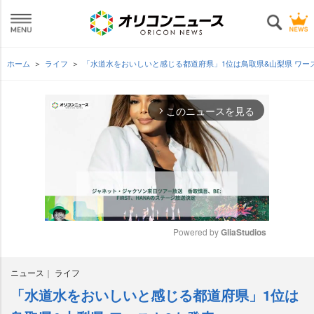
ホーム
ライフ
「水道水をおいしいと感じる都道府県」1位は鳥取県&山梨県 ワー
このニュースを見る
arrow_forward_ios
Powered by 
GliaStudios
M
ニュース
ライフ
u
t
「水道水をおいしいと感じる都道府県」1位は
e