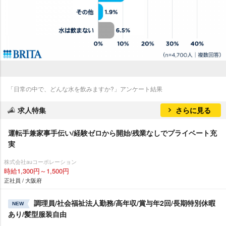
「日常の中で、どんな水を飲みますか?」アンケート結果
求人特集
さらに見る
運転手兼家事手伝い/経験ゼロから開始/残業なしでプライベート充
実
株式会社auコーポレーション
時給1,300円～1,500円
正社員 / 大阪府
調理員/社会福祉法人勤務/高年収/賞与年2回/長期特別休暇
NEW
あり/髪型服装自由