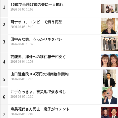
15歳で当時27歳の夫に一目惚れ
1
2026-08-05 16:09
研ナオコ、コンビニで買う商品
2
2026-08-05 15:10
田中みな実、うっかりネタバレ
3
2026-08-05 15:32
芸能界、海外への移住報告相次ぐ
4
2026-08-04 19:53
山口達也氏 3.4万円の湘南物件契約
5
2026-08-03 12:18
井手らっきょ、被災地で炊き出し
6
2026-08-05 10:39
寿美花代さん死去 息子がコメント
7
2026-08-06 12:07