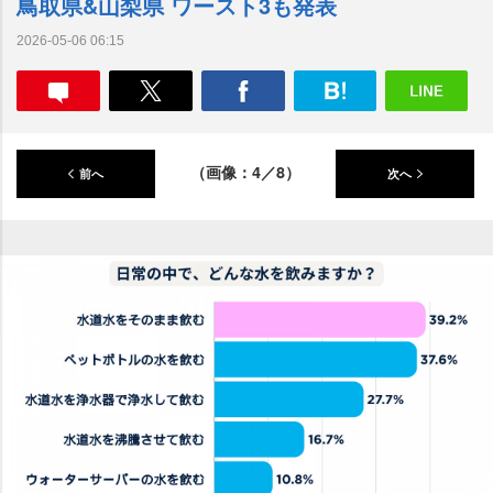
鳥取県&山梨県 ワースト3も発表
2026-05-06 06:15
（画像：4／8）
前へ
次へ