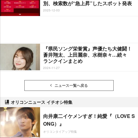
別、検索数が“急上昇”したスポット発表
2025-12-03
『県民ソング栄誉賞』声優たち大健闘！
蒼井翔太、上田麗奈、水樹奈々…続々
ランクインまとめ
2024-11-27
ニュース一覧へ戻る
オリコンニュース イチオシ特集
向井康二イケメンすぎ！純愛『（LOVE S
ONG）』
オリコンタイアップ特集