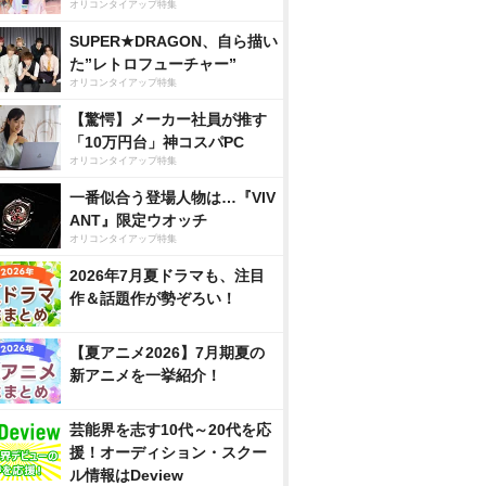
オリコンタイアップ特集
SUPER★DRAGON、自ら描い
た”レトロフューチャー”
オリコンタイアップ特集
【驚愕】メーカー社員が推す
「10万円台」神コスパPC
オリコンタイアップ特集
一番似合う登場人物は…『VIV
ANT』限定ウオッチ
オリコンタイアップ特集
2026年7月夏ドラマも、注目
作＆話題作が勢ぞろい！
【夏アニメ2026】7月期夏の
新アニメを一挙紹介！
芸能界を志す10代～20代を応
援！オーディション・スクー
ル情報はDeview