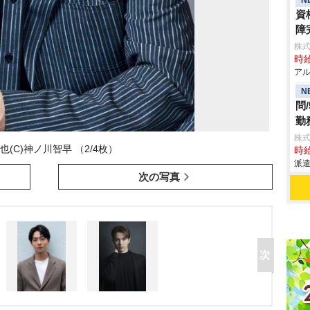
資
障
株式
時給
アル
N
問
勤
株
也(C)神ノ川智早 （2/4枚）
時給
派遣
次の写真