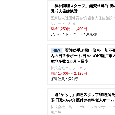
「福祉調理スタッフ」無資格可/午後
護老人保健施設
医療法人社団健育会/介護老人保健施設 
サポートねりま
時給1,250円～1,400円
アルバイト・パート / 東京都
看護助手/経験・資格一切不要
NEW
内の日常サポート/日払いOK/瀬戸市
務地多数 2カ月～長期
株式会社ニッソーネット
時給1,400円～2,125円
派遣社員 / 愛知県
「週4から可」調理スタッフ/調理師
須/日勤のみ/介護付き有料老人ホーム
株式会社川島コーポレーション/サニー
東戸塚