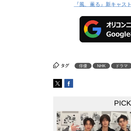
『風、薫る』新キャスト
タグ
俳優
NHK
ドラマ
PIC