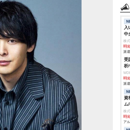
N
入
中
株
時給
派遣
受
析
WD
時給
派遣
N
資
ム
株式
時給
アル
N