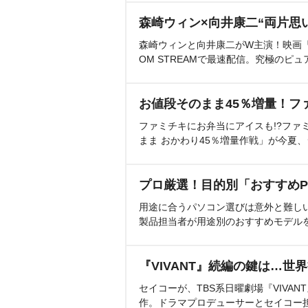
森崎ウィン×向井康二“両片思
森崎ウィンと向井康二がW主演！映画『（L
OM STREAMで最速配信。究極のピュ
お値段そのまま45％増量！フ
ファミチキにお弁当にアイスも!?ファ
まま おかわり45％増量作戦」が今夏
プロ厳選！目的別「おすすめP
用途に合うパソコン選びは意外と難し
製品担当者が用途別のおすすめモデル
『VIVANT』続編の鍵は…世
セイコーが、TBS系日曜劇場『VIVA
作。ドラマプロデューサーとセイコー