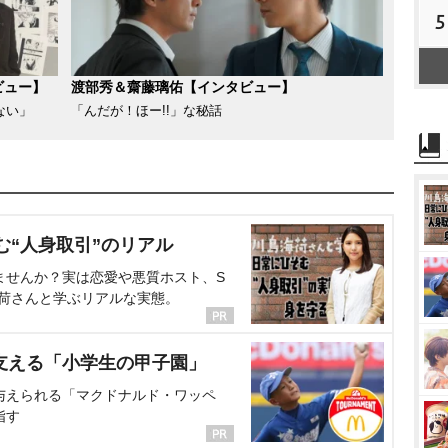
5
ビュー】
渡部秀＆齋藤璃佑【インタビュー】
ない」
「んだが！ほー!!」な秘話
む“人身取引”のリアル
ませんか？実は恋愛や悪質ホスト、S
海荷さんと学ぶリアルな実態。
支える「小学生の甲子園」
与えられる「マクドナルド・ワッペ
指す