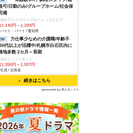
格可/日勤のみ/グループホーム/社会保
完備
会社アイミ/グループホーム ソブエピア
1,140円～1,200円
バイト・パート / 愛知県
力仕事少なめの介護職/年齢不
EW
/50代以上が活躍中/札幌市白石区内に
務地多数 2カ月～長期
式会社ニッソーネット
1,350円～1,937円
社員 / 北海道
続きはこちら
sponsored by 求人ボックス