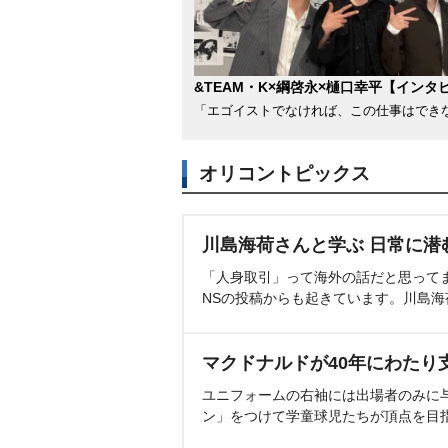
&TEAM・K×綱啓永×樋口幸平【インタ
「エゴイストでなければ、この仕事はでき
オリコントピックス
川島海荷さんと学ぶ 日常に潜
「人身取引」って海外の話だと思って
NSの投稿からも起きています。川島
マクドナルドが40年にわたり
ユニフォームの右袖には出場者のみに
ン」をつけて学童球児たちが頂点を目