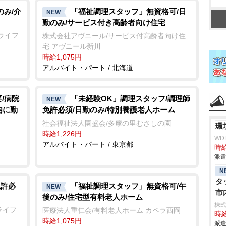
のみ/介
「福祉調理スタッフ」無資格可/日
NEW
勤のみ/サービス付き高齢者向け住宅
ライフ
株式会社アヴニール/サービス付高齢者向け住
宅 アヴニール新川
時給1,075円
アルバイト・パート / 北海道
/病院
「未経験OK」調理スタッフ/調理師
NEW
内に勤
免許必須/日勤のみ/特別養護老人ホーム
社会福祉法人園盛会/多摩の里むさしの園
環
時給1,226円
WD
アルバイト・パート / 東京都
時給
派遣
N
タ
免許必
「福祉調理スタッフ」無資格可/午
NEW
市
後のみ/住宅型有料老人ホーム
株
ライフ
医療法人重仁会/有料老人ホーム カペラ西岡
時給
時給1,075円
派遣