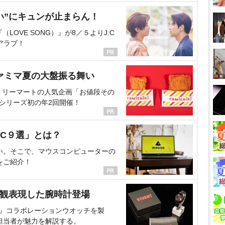
い”にキュンが止まらん！
OVE SONG）』が8／５よりJ:C
アラブ！
ァミマ夏の大盤振る舞い
ミリーマートの人気企画「お値段その
、シリーズ初の年2回開催！
C９選」とは？
い。そこで、マウスコンピューターの
をご紹介！
界観表現した腕時計登場
NT』コラボレーションウオッチを製
担当者が魅力を解説する。