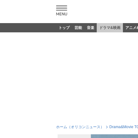
トップ
芸能
音楽
ドラマ&映画
アニメ
ホーム（オリコンニュース）
Drama&Movie T