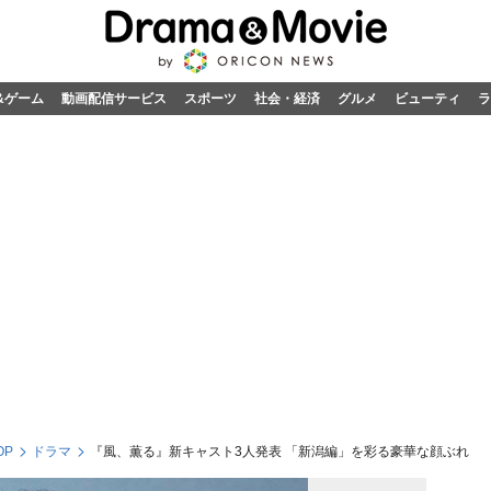
&ゲーム
動画配信サービス
スポーツ
社会・経済
グルメ
ビューティ
ラ
OP
ドラマ
『風、薫る』新キャスト3人発表 「新潟編」を彩る豪華な顔ぶれ