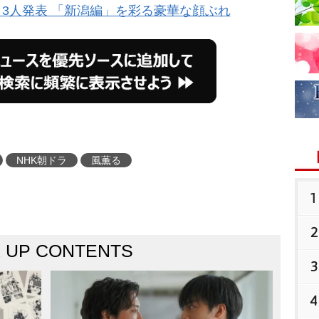
3人発表 「新潟編」を彩る豪華な顔ぶれ
NHK朝ドラ
風薫る
1
2
K UP CONTENTS
3
4