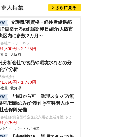
さらに見る
介護職/有資格・経験者優遇/収
EW
UP目指せる/tel面談 即日紹介/大阪市
央区内に多数 2カ月～
式会社ニッソーネット
1,500円～2,125円
社員 / 大阪府
託分析会社で食品や環境水などの分
/化学分析
B株式会社
1,650円～1,750円
社員 / 愛知県
「週3から可」調理スタッフ/無
EW
格可/日勤のみ/介護付き有料老人ホー
/社会保障完備
会社藤/混合型特定施設入居者生活介護 ふじ
1,075円
バイト・パート / 北海道
「未経験OK」調理スタッフ/無
EW