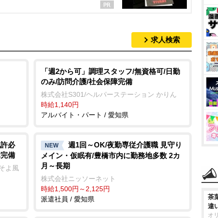
求人検索
「週2から可」調理スタッフ/無資格可/日勤
のみ/訪問介護/社会保障完備
株式会社S301/ヘルパーステーション かりん
時給1,140円
アルバイト・パート / 愛知県
免許必
週1回～OK/夜勤専従介護職 見守り
NEW
障完備
メイン・仮眠有/豊橋市内に勤務地多数 2カ
月～長期
ーそよ風
株式会社ニッソーネット
時給1,500円～2,125円
茶
派遣社員 / 愛知県
違
オ