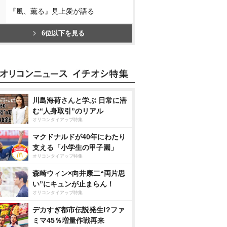
『風、薫る』見上愛が語る
6位以下を見る
川島海荷さんと学ぶ 日常に潜
む“人身取引”のリアル
オリコンタイアップ特集
マクドナルドが40年にわたり
支える「小学生の甲子園」
オリコンタイアップ特集
森崎ウィン×向井康二“両片思
い”にキュンが止まらん！
オリコンタイアップ特集
デカすぎ都市伝説発生!?ファ
ミマ45％増量作戦再来