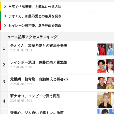
自宅で「温泉卵」を簡単に作る方法
テオくん、加藤乃愛との破局を発表
セイレーン役声優、選考理由を告白
ニュース記事アクセスランキング
テオくん、加藤乃愛との破局を発表
1
2026-08-07 21:21
レインボー池田、佐藤佳奈と電撃婚
2
2026-08-07 20:00
元横綱・朝青龍、白鵬翔氏と再会2S
3
2026-08-06 16:16
研ナオコ、コンビニで買う商品
4
2026-08-05 15:10
寺田心、ジム通いで筋トレ…激変