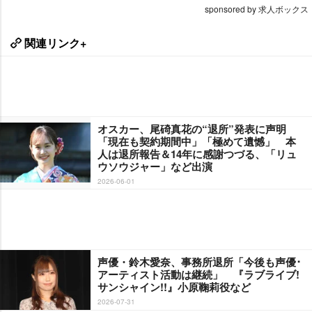
sponsored by 求人ボックス
関連リンク+
オスカー、尾碕真花の“退所”発表に声明
「現在も契約期間中」「極めて遺憾」 本
人は退所報告＆14年に感謝つづる、「リュ
ウソウジャー」など出演
2026-06-01
声優・鈴木愛奈、事務所退所「今後も声優･
アーティスト活動は継続」 『ラブライブ!
サンシャイン!!』小原鞠莉役など
2026-07-31