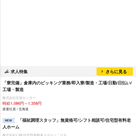
求人特集
さらに見る
「寮完備」倉庫内のピッキング業務/即入寮/製造・工場/日勤/日払い/
工場・製造
株式会社京栄センター
時給1,086円～1,358円
派遣社員 / 北海道
「福祉調理スタッフ」無資格可/シフト相談可/住宅型有料老
NEW
人ホーム
株式会社心晴/住宅型有料老人ホームこはる