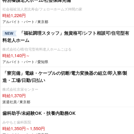
社会福祉法人恵比寿会/フェローホームズ仲間の家
時給1,226円
アルバイト・パート / 東京都
「福祉調理スタッフ」無資格可/シフト相談可/住宅型有
NEW
料老人ホーム
株式会社心晴/住宅型有料老人ホームこはる
時給1,140円～
アルバイト・パート / 愛知県
「寮完備」電線・ケーブルの切断/電力変換器の組立/即入寮/製
造・工場/日勤/日払い
株式会社京栄センター
時給1,370円
派遣社員 / 東京都
歯科助手/未経験OK・扶養内勤務OK
みやもと歯科医院
時給1,350円～1,550円