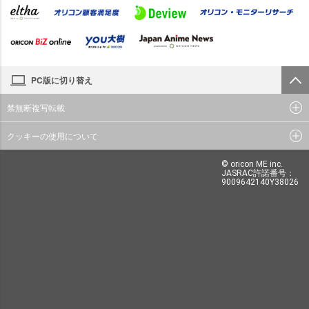
PC版に切り替え
禁無断複写転載
クッキーの使用について
© oricon ME inc.
JASRAC許諾番号：
9009642140Y38026