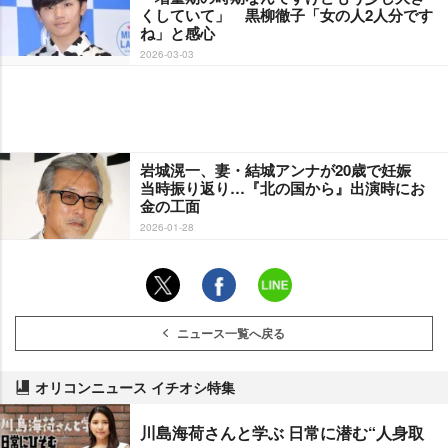
くしていて」 黒柳徹子「女の人2人分です
ね」と感心
2026-03-03
城滉一、妻・結城アンナが20歳で妊娠
当時振り返り…『北の国から』出演時にお
金の工面
2026-01-28
ニュース一覧へ戻る
オリコンニュース イチオシ特集
川島海荷さんと学ぶ 日常に潜む“人身取