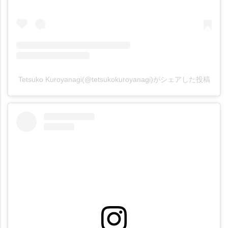
Tetsuko Kuroyanagi(@tetsukokuroyanagi)がシェアした投稿