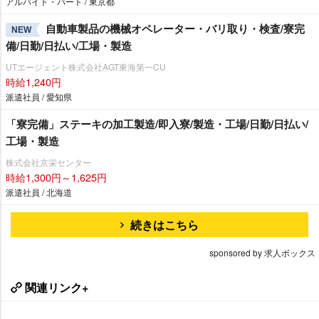
アルバイト・パート / 東京都
自動車製品の機械オペレーター・バリ取り・検査/寮完
NEW
備/日勤/日払い/工場・製造
UTエージェント株式会社AGT東海第一CU
時給1,240円
派遣社員 / 愛知県
「寮完備」ステーキの加工製造/即入寮/製造・工場/日勤/日払い/
工場・製造
株式会社京栄センター
時給1,300円～1,625円
派遣社員 / 北海道
続きはこちら
sponsored by 求人ボックス
関連リンク+