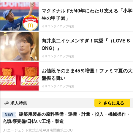
マクドナルドが40年にわたり支える「小学
生の甲子園」
オリコンタイアップ特集
向井康二イケメンすぎ！純愛『（LOVE S
ONG）』
オリコンタイアップ特集
お値段そのまま45％増量！ファミマ夏の大
盤振る舞い
オリコンタイアップ特集
求人特集
さらに見る
建築用製品の原料準備・運搬・計量・投入・機械操作・
NEW
充填/寮完備/日払い/工場・製造
UTエージェント株式会社AGT南関東第二CU