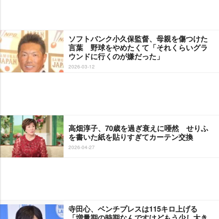
ソフトバンク小久保監督、母親を傷つけた
言葉 野球をやめたくて「それくらいグラ
ウンドに行くのが嫌だった」
2026-03-12
高畑淳子、70歳を過ぎ衰えに唖然 せりふ
を書いた紙を貼りすぎてカーテン交換
2026-04-27
寺田心、ベンチプレスは115キロ上げる
「増量期の時期なんですけどもう少し大き