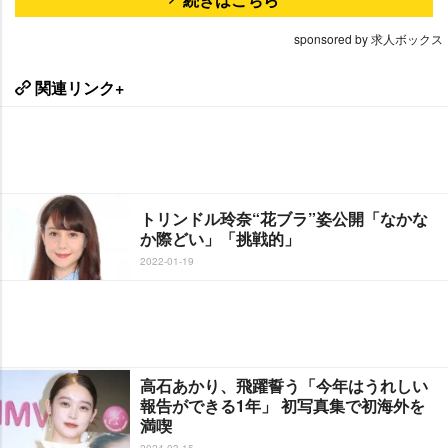
sponsored by 求人ボックス
関連リンク+
トリンドル玲奈“花ブラ”姿公開「なかな
か際どい」「挑戦的」
2022-01-19
高石あかり、飛躍誓う「今年はうれしい
報告ができる1年」 初写真集で初海外を
満喫
2024-03-15