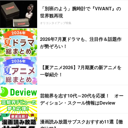
「別班のよう」腕時計で『VIVANT』の
世界観再現
オリコンタイアップ特集
2026年7月夏ドラマも、注目作＆話題作
が勢ぞろい！
【夏アニメ2026】7月期夏の新アニメを
一挙紹介！
芸能界を志す10代～20代を応援！ オー
ディション・スクール情報はDeview
漫画読み放題サブスクおすすめ11選【徹