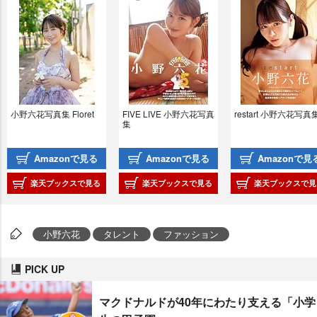
小野六花写真集 Floret
FIVE LIVE 小野六花写真
restart 小野六花写真
集
Amazonで見る
Amazonで見る
Amazonで見
楽天ブックスで見る
楽天ブックスで見る
楽天ブックスで見
小野六花
タレント
ファッション
PICK UP
マクドナルドが40年にわたり支える「小学