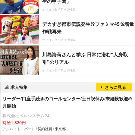
生の甲子園」
オリコンタイアップ特集
デカすぎ都市伝説発生!?ファミマ45％増量
作戦再来
オリコンタイアップ特集
川島海荷さんと学ぶ 日常に潜む“人身取
引”のリアル
オリコンタイアップ特集
求人特集
さらに見る
リーダー/口座手続きのコールセンター/土日祝休み/未経験歓迎/9
月開始
株式会社ベルシステム24
時給1,830円
アルバイト・パート / 契約社員 / 東京都