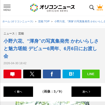
ホーム (オリコンニュース)
芸能 TOP
小野六花、“渾身”の写真集発売 かわいらし
ニュース
芸能
小野六花、“渾身”の写真集発売 かわいらしさ
と魅力堪能 デビュー6周年、6月6日にお渡し
会
2026-04-30 18:42
（画像：3／9）
前へ
次へ