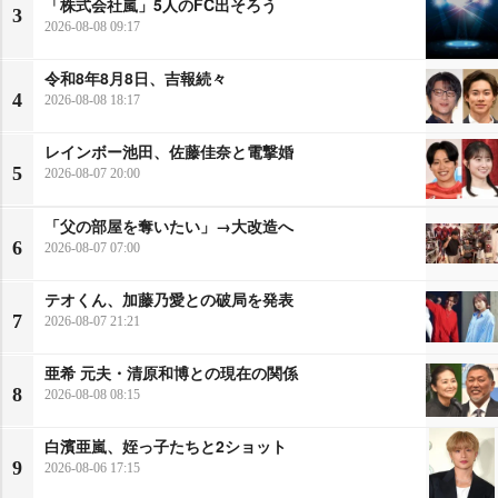
「株式会社嵐」5人のFC出そろう
3
2026-08-08 09:17
令和8年8月8日、吉報続々
4
2026-08-08 18:17
レインボー池田、佐藤佳奈と電撃婚
5
2026-08-07 20:00
「父の部屋を奪いたい」→大改造へ
6
2026-08-07 07:00
テオくん、加藤乃愛との破局を発表
7
2026-08-07 21:21
亜希 元夫・清原和博との現在の関係
8
2026-08-08 08:15
白濱亜嵐、姪っ子たちと2ショット
9
2026-08-06 17:15