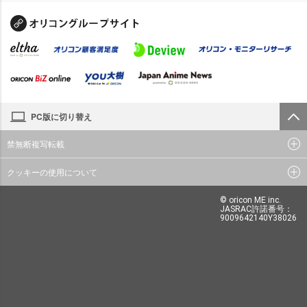
PC版に切り替え
禁無断複写転載
クッキーの使用について
© oricon ME inc.
JASRAC許諾番号：
9009642140Y38026