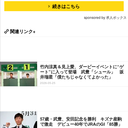
続きはこちら
sponsored by 求人ボックス
関連リンク+
竹内涼真＆見上愛、ダービーイベントに“ゲ
ート”に入って登場 武豊「シュール」 坂
井瑠星「僕たちじゃなくてよかった」
2026-05-25
57歳・武豊、安田記念を勝利 キズナ産駒
で激走 デビュー40年でJRAのGI「85勝」