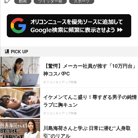
動画
ツイッター発
スポーツ
PICK UP
【驚愕】メーカー社員が推す「10万円台」
神コスパPC
オリコンタイアップ特集
イケメンてんこ盛り！尊すぎる男子の純情
ラブに胸キュン
オリコンタイアップ特集
川島海荷さんと学ぶ 日常に潜む“人身取
引”のリアル