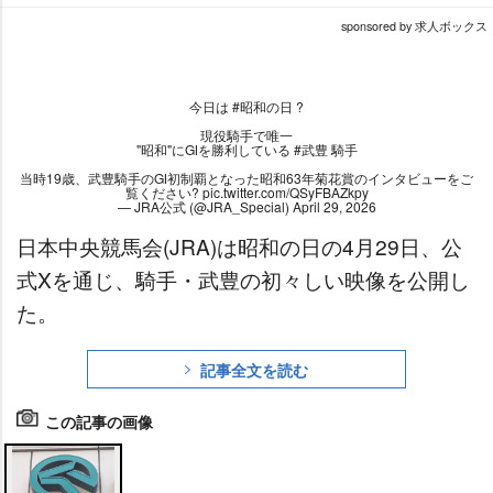
sponsored by 求人ボックス
今日は
#昭和の日
?
現役騎手で唯一
"昭和"にGⅠを勝利している
#武豊
騎手
当時19歳、武豊騎手のGⅠ初制覇となった昭和63年菊花賞のインタビューをご
覧ください?
pic.twitter.com/QSyFBAZkpy
— JRA公式 (@JRA_Special)
April 29, 2026
日本中央競馬会(JRA)は昭和の日の4月29日、公
式Xを通じ、騎手・武豊の初々しい映像を公開し
た。
記事全文を読む
この記事の画像