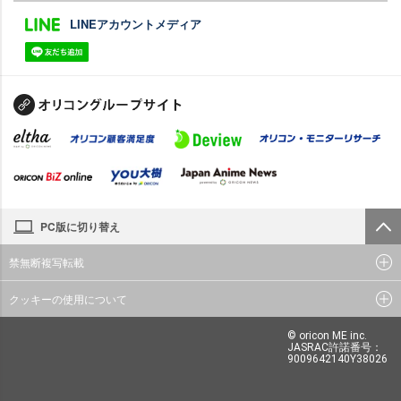
LINEアカウントメディア
PC版に切り替え
禁無断複写転載
クッキーの使用について
© oricon ME inc.
JASRAC許諾番号：
9009642140Y38026