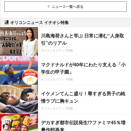
ニュース一覧へ戻る
オリコンニュース イチオシ特集
川島海荷さんと学ぶ 日常に潜む“人身取
引”のリアル
オリコンタイアップ特集
マクドナルドが40年にわたり支える「小
学生の甲子園」
オリコンタイアップ特集
イケメンてんこ盛り！尊すぎる男子の純
情ラブに胸キュン
オリコンタイアップ特集
デカすぎ都市伝説発生!?ファミマ45％増
量作戦再来