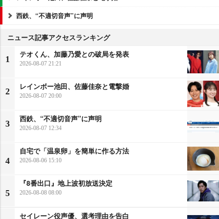
西鉄、“不適切音声”に声明
ニュース記事アクセスランキング
テオくん、加藤乃愛との破局を発表
1
2026-08-07 21:21
レインボー池田、佐藤佳奈と電撃婚
2
2026-08-07 20:00
西鉄、“不適切音声”に声明
3
2026-08-07 12:34
自宅で「温泉卵」を簡単に作る方法
4
2026-08-06 15:10
『8番出口』地上波初放送決定
5
2026-08-08 08:00
セイレーン役声優、選考理由を告白