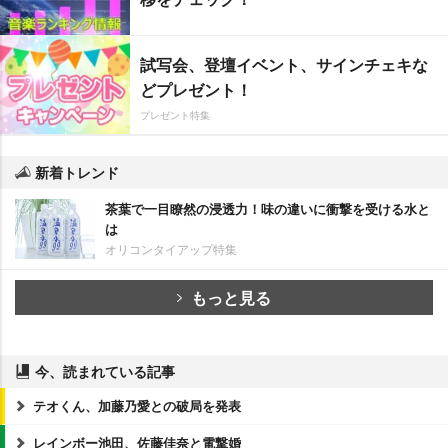
試写会、登壇イベント、サインチェキな
どプレゼント！
プレゼント特集
新着トレンド
茶葉で一目瞭然の浸透力！味の違いに衝撃を受ける水と
は
オリコンタイアップ特集
もっと見る
今、読まれている記事
テオくん、加藤乃愛との破局を発表
レインボー池田、佐藤佳奈と電撃婚