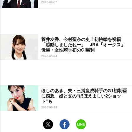
2026-06-07
菅井友香、今村聖奈の史上初快挙を祝福
「感動しましたねー」 JRA「オークス」
優勝・女性騎手初のGI勝利
2026-05-24
ほしのあき、夫・三浦皇成騎手のG1初制覇
に感想 娘と父の“ほほえましい2ショッ
ト”も
2025-09-29