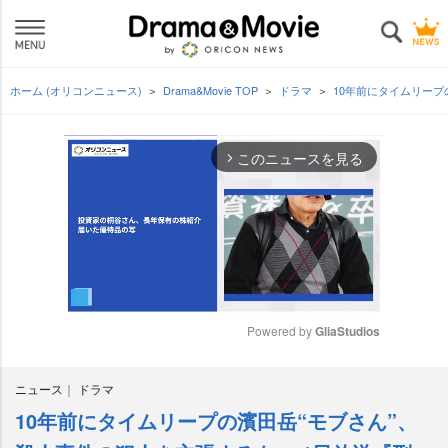
ホーム (オリコンニュース)
Drama&Movie TOP
ドラマ
10年前にタイムリープ
このニュースを見る
arrow_forward_ios
Powered by 
GliaStudios
M
ニュース
ドラマ
u
t
10年前にタイムリープの濱田岳“モブさん”、
e