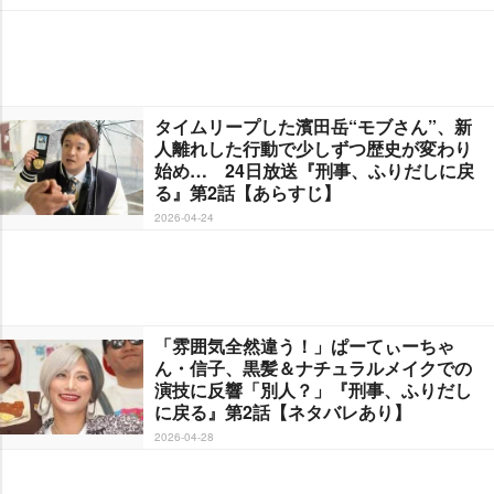
タイムリープした濱田岳“モブさん”、新
人離れした行動で少しずつ歴史が変わり
始め… 24日放送『刑事、ふりだしに戻
る』第2話【あらすじ】
2026-04-24
「雰囲気全然違う！」ぱーてぃーちゃ
ん・信子、黒髪＆ナチュラルメイクでの
演技に反響「別人？」『刑事、ふりだし
に戻る』第2話【ネタバレあり】
2026-04-28