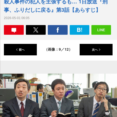
殺人事件の犯人を主張するも… 1日放送『刑
事、ふりだしに戻る』第3話【あらすじ】
2026-05-01 06:05
（画像：9／12）
前へ
次へ