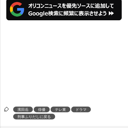
濱田岳
俳優
テレ東
ドラマ
刑事ふりだしに戻る