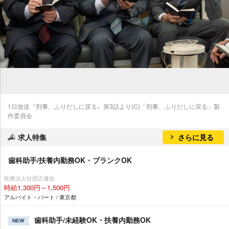
1日放送『刑事、ふりだしに戻る』第3話より(C)「刑事、ふりだしに戻る」製
作委員会
求人特集
さらに見る
歯科助手/扶養内勤務OK・ブランクOK
医療法人社団正健会
時給1,300円～1,500円
アルバイト・パート / 東京都
歯科助手/未経験OK・扶養内勤務OK
NEW