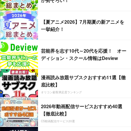
が勢ぞろい！
【夏アニメ2026】7月期夏の新アニメを
一挙紹介！
芸能界を志す10代～20代を応援！ オー
ディション・スクール情報はDeview
漫画読み放題サブスクおすすめ11選【徹
底比較】
オリコン顧客満足度ランキング
2026年動画配信サービスおすすめ40選
【徹底比較】
CS動画配信サービス20選