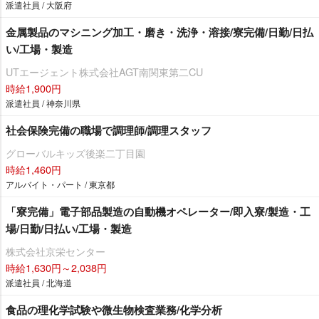
派遣社員 / 大阪府
金属製品のマシニング加工・磨き・洗浄・溶接/寮完備/日勤/日払
い/工場・製造
UTエージェント株式会社AGT南関東第二CU
時給1,900円
派遣社員 / 神奈川県
社会保険完備の職場で調理師/調理スタッフ
グローバルキッズ後楽二丁目園
時給1,460円
アルバイト・パート / 東京都
「寮完備」電子部品製造の自動機オペレーター/即入寮/製造・工
場/日勤/日払い/工場・製造
株式会社京栄センター
時給1,630円～2,038円
派遣社員 / 北海道
食品の理化学試験や微生物検査業務/化学分析