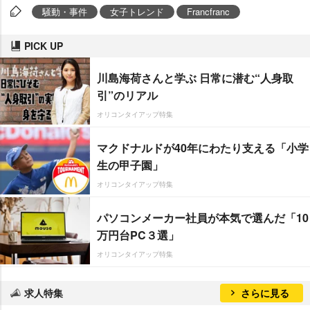
騒動・事件
女子トレンド
Francfranc
PICK UP
川島海荷さんと学ぶ 日常に潜む“人身取
引”のリアル
オリコンタイアップ特集
マクドナルドが40年にわたり支える「小学
生の甲子園」
オリコンタイアップ特集
パソコンメーカー社員が本気で選んだ「10
万円台PC３選」
オリコンタイアップ特集
求人特集
さらに見る