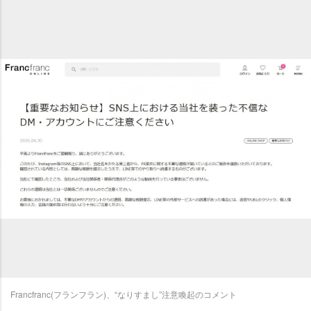
Francfranc(フランフラン)、“なりすまし”注意喚起のコメント