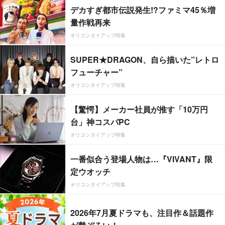
デカすぎ都市伝説発生!?ファミマ45％増
量作戦再来
オリコンタイアップ特集
SUPER★DRAGON、自ら描いた”レトロ
フューチャー”
オリコンタイアップ特集
【驚愕】メーカー社員が推す「10万円
台」神コスパPC
オリコンタイアップ特集
一番似合う登場人物は…『VIVANT』限
定ウオッチ
オリコンタイアップ特集
2026年7月夏ドラマも、注目作＆話題作