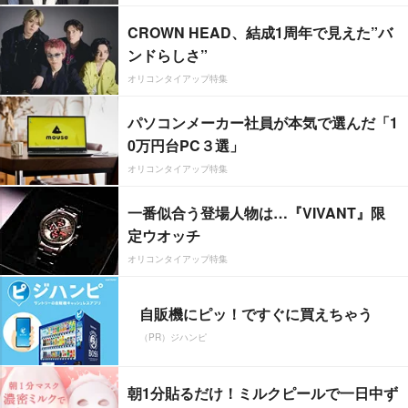
CROWN HEAD、結成1周年で見えた”バ
ンドらしさ”
オリコンタイアップ特集
パソコンメーカー社員が本気で選んだ「1
0万円台PC３選」
オリコンタイアップ特集
一番似合う登場人物は…『VIVANT』限
定ウオッチ
オリコンタイアップ特集
自販機にピッ！ですぐに買えちゃう
（PR）ジハンピ
朝1分貼るだけ！ミルクピールで一日中ず