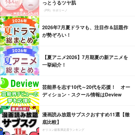
っとうるツヤ肌
（PR）サボリーノ
2026年7月夏ドラマも、注目作＆話題作
が勢ぞろい！
【夏アニメ2026】7月期夏の新アニメを
一挙紹介！
芸能界を志す10代～20代を応援！ オー
ディション・スクール情報はDeview
漫画読み放題サブスクおすすめ11選【徹
底比較】
オリコン顧客満足度ランキング