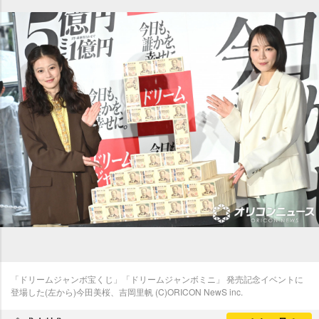
「ドリームジャンボ宝くじ」「ドリームジャンボミニ」 発売記念イベントに
登場した(左から)今田美桜、吉岡里帆 (C)ORICON NewS inc.