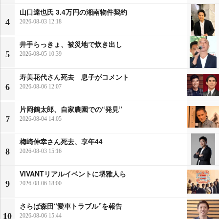
山口達也氏 3.4万円の湘南物件契約
4
2026-08-03 12:18
井手らっきょ、被災地で炊き出し
5
2026-08-05 10:39
寿美花代さん死去 息子がコメント
6
2026-08-06 12:07
片岡鶴太郎、自家農園での“発見”
7
2026-08-04 14:05
梅崎伸幸さん死去、享年44
8
2026-08-03 15:16
VIVANTリアルイベントに堺雅人ら
9
2026-08-06 18:00
さらば森田“愛車トラブル”を報告
10
2026-08-06 15:44