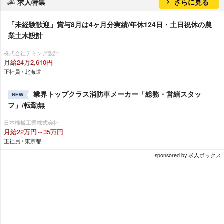
求人特集
さらに見る
「未経験歓迎」賞与8月は4ヶ月分実績/年休124日・土日祝休の農
業土木設計
株式会社デミング設計
月給24万2,610円
正社員 / 北海道
業界トップクラス消防車メーカー「総務・営繕スタッ
NEW
フ」/転勤無
日本機械工業株式会社
月給22万円～35万円
正社員 / 東京都
sponsored by 求人ボックス