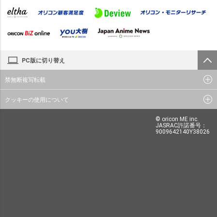
PC版に切り替え
禁無断複写転載
クッキーの使用について
© oricon ME inc.
JASRAC許諾番号：
9009642140Y38026