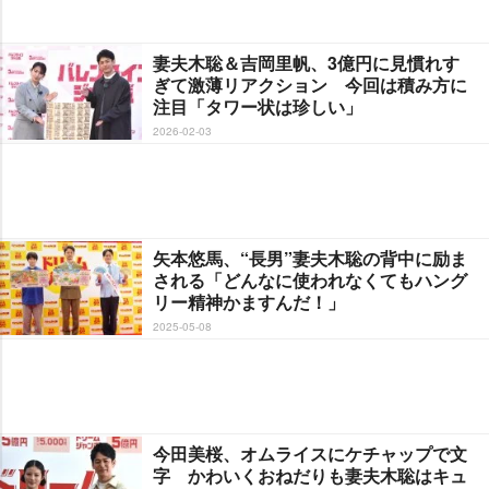
妻夫木聡＆吉岡里帆、3億円に見慣れす
ぎて激薄リアクション 今回は積み方に
注目「タワー状は珍しい」
2026-02-03
矢本悠馬、“長男”妻夫木聡の背中に励ま
される「どんなに使われなくてもハング
リー精神かますんだ！」
2025-05-08
今田美桜、オムライスにケチャップで文
字 かわいくおねだりも妻夫木聡はキュ