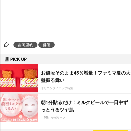
吉岡里帆
俳優
PICK UP
お値段そのまま45％増量！ファミマ夏の大
盤振る舞い
オリコンタイアップ特集
朝1分貼るだけ！ミルクピールで一日中ず
っとうるツヤ肌
（PR）サボリーノ