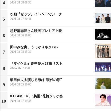
4
2026-08-08 08:30
映画『ゼッツ』イベントでジーク
5
2026-08-07 20:41
忌野清志郎さん映画プレミア上映
6
2026-08-06 18:00
田中みな実、うっかりネタバレ
7
2026-08-05 15:32
『マイケル』劇中使用27曲リスト
8
2026-08-07 15:00
細田佳央太演じる涼は“現代の彰”
9
2026-08-05 10:00
&TEAM・K、“美麗”花柄ジャケ姿
10
2026-08-07 19:36