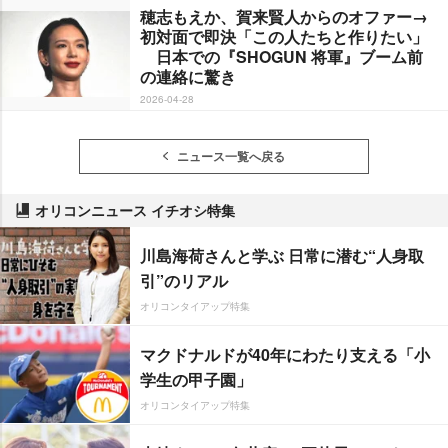
穂志もえか、賀来賢人からのオファー→
初対面で即決「この人たちと作りたい」
日本での『SHOGUN 将軍』ブーム前
の連絡に驚き
2026-04-28
ニュース一覧へ戻る
オリコンニュース イチオシ特集
川島海荷さんと学ぶ 日常に潜む“人身取
引”のリアル
オリコンタイアップ特集
マクドナルドが40年にわたり支える「小
学生の甲子園」
オリコンタイアップ特集