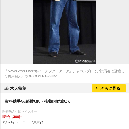
『Never After Dark/ネバーアフターダーク』ジャパンプレミア試写会に登壇し
た賀来賢人 (C)ORICON NewS inc.
求人特集
さらに見る
歯科助手/未経験OK・扶養内勤務OK
医療法人社団マイスター
時給1,300円
アルバイト・パート / 東京都