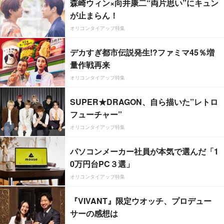
森崎ウィン×向井康二“両片思い”にキュン
が止まらん！
オリコンタイアップ特集
デカすぎ都市伝説発生!?ファミマ45％増
量作戦再来
オリコンタイアップ特集
SUPER★DRAGON、自ら描いた”レトロ
フューチャー”
オリコンタイアップ特集
パソコンメーカー社員が本気で選んだ「1
0万円台PC３選」
オリコンタイアップ特集
『VIVANT』限定ウオッチ、プロデュー
サーの感想は