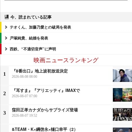
今、読まれている記事
テオくん、加藤乃愛との破局を発表
戸塚純貴、結婚を発表
西鉄、“不適切音声”に声明
映画ニュースランキング
『8番出口』地上波初放送決定
1
2026-08-08 08:00
『耳すま』『アリエッティ』IMAXで
2
2026-08-07 07:00
窪田正孝カナダからサプライズ登場
3
2026-08-07 19:52
&TEAM・K×綱啓永×樋口幸平（2）