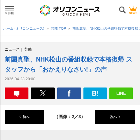
ホーム (オリコンニュース)
芸能 TOP
前園真聖、NHK松山の番組収録で本格復帰
ニュース
芸能
前園真聖、NHK松山の番組収録で本格復帰 ス
タッフから「おかえりなさい!」の声
2026-04-28 20:00
（画像：2／3）
前へ
次へ