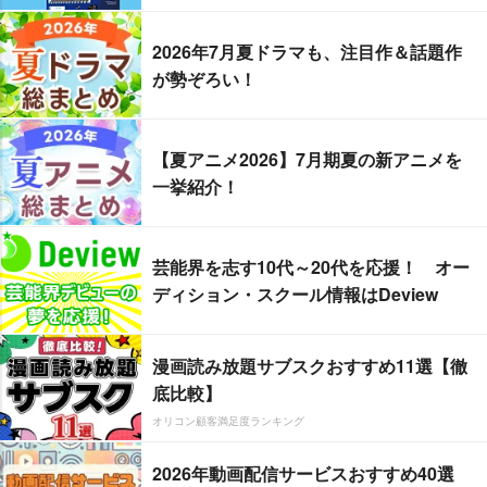
2026年7月夏ドラマも、注目作＆話題作
が勢ぞろい！
【夏アニメ2026】7月期夏の新アニメを
一挙紹介！
芸能界を志す10代～20代を応援！ オー
ディション・スクール情報はDeview
漫画読み放題サブスクおすすめ11選【徹
底比較】
オリコン顧客満足度ランキング
2026年動画配信サービスおすすめ40選